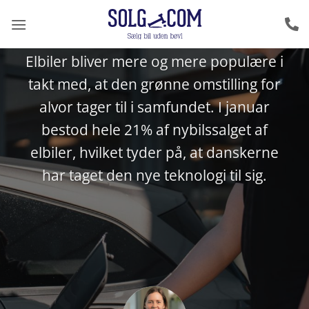
Fortsæt
til
Elbil vs benzinbil
indhold
Elbiler bliver mere og mere populære i
takt med, at den grønne omstilling for
alvor tager til i samfundet. I januar
bestod hele 21% af nybilssalget af
elbiler, hvilket tyder på, at danskerne
har taget den nye teknologi til sig.