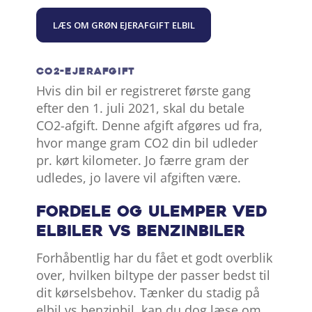
LÆS OM GRØN EJERAFGIFT ELBIL
CO2-EJERAFGIFT
Hvis din bil er registreret første gang
efter den 1. juli 2021, skal du betale
CO2-afgift. Denne afgift afgøres ud fra,
hvor mange gram CO2 din bil udleder
pr. kørt kilometer. Jo færre gram der
udledes, jo lavere vil afgiften være.
Fordele og ulemper ved
elbiler vs benzinbiler
Forhåbentlig har du fået et godt overblik
over, hvilken biltype der passer bedst til
dit kørselsbehov. Tænker du stadig på
elbil vs benzinbil, kan du dog læse om