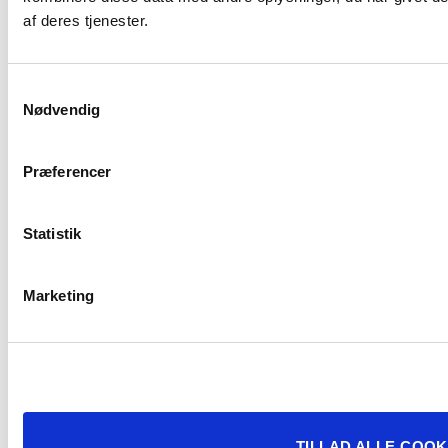
Læs mere
af deres tjenester.
Samtykkevalg
Nødvendig
Præferencer
Statistik
Marketing
De billigste elbiler i
Danmark 2026: Her er
modellerne under 200.000
kr.
Læs mere
TILLAD ALLE COOK