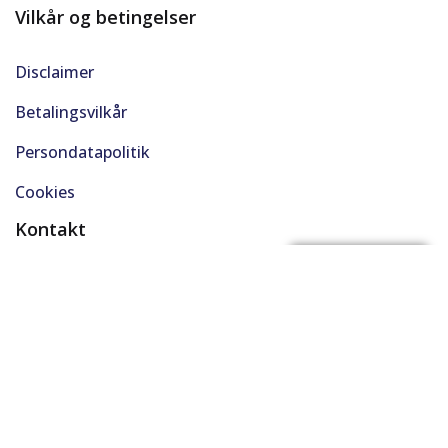
Vilkår og betingelser
Disclaimer
Betalingsvilkår
Persondatapolitik
Cookies
Kontakt
(+45) 61 48 45 45
FÅ BYTTEPRIS
support@solgt.com
Hverdage kl. 9-16
CVR. 40727353