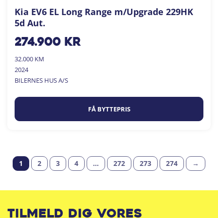
Kia EV6 EL Long Range m/Upgrade 229HK
5d Aut.
274.900
kr
32.000 KM
2024
BILERNES HUS A/S
FÅ BYTTEPRIS
1
2
3
4
…
272
273
274
→
Tilmeld dig vores