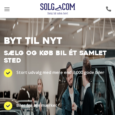
Fortsæt
til
indhold
BYT TIL NYT
SÆLG OG KØB BIL ÉT SAMLET
STED
Stort udvalg med mere end 3.000 gode biler
Biler fra alle mærker