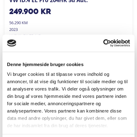
249.900
kr
56.290 KM
2023
KARVIL BILER A/S
FÅ BYTTEPRIS
Denne hjemmeside bruger cookies
Vi bruger cookies til at tilpasse vores indhold og
annoncer, til at vise dig funktioner til sociale medier og til
RINGKØBING
at analysere vores trafik. Vi deler også oplysninger om
din brug af vores hjemmeside med vores partnere inden
for sociale medier, annonceringspartnere og
analysepartnere. Vores partnere kan kombinere disse
data med andre oplysninger, du har givet dem, eller som
de har indsamlet fra din brug af deres tjenester.