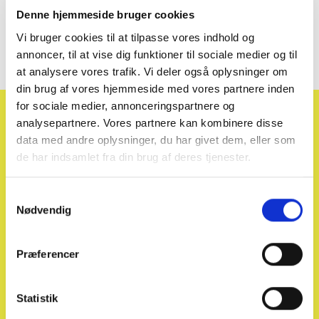
Denne hjemmeside bruger cookies
Vi bruger cookies til at tilpasse vores indhold og
annoncer, til at vise dig funktioner til sociale medier og til
at analysere vores trafik. Vi deler også oplysninger om
din brug af vores hjemmeside med vores partnere inden
for sociale medier, annonceringspartnere og
Tilmeld dig vores
analysepartnere. Vores partnere kan kombinere disse
data med andre oplysninger, du har givet dem, eller som
nyhedsbrev
de har indsamlet fra din brug af deres tjenester.
Få de vigtigste nyheder fra bilbranchen i din indbakke –
Samtykkevalg
fra nye bilmodeller og ændringer i afgifter til trends i
Nødvendig
markedet.
Vi deler også guides og indsigter fra Solgt.com, som
Præferencer
hjælper dig med at få mest muligt ud af din bil.
Statistik