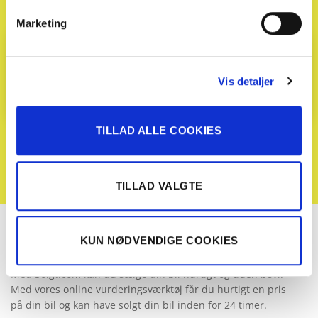
Se vores seneste nyhedsbreve
Marketing
Email
(Påkrævet)
Vis detaljer
TILLAD ALLE COOKIES
Afmeld nyhedsbrev
TILLAD VALGTE
KUN NØDVENDIGE COOKIES
Med Solgt.com kan du sælge din bil hurtigt og uden bøvl.
Med vores online vurderingsværktøj får du hurtigt en pris
på din bil og kan have solgt din bil inden for 24 timer.