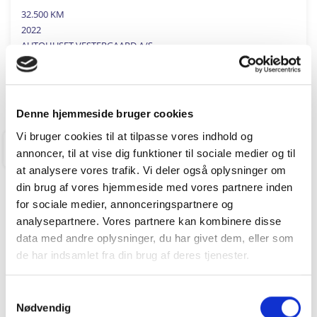
32.500 KM
2022
AUTOHUSET VESTERGAARD A/S
FÅ BYTTEPRIS
Denne hjemmeside bruger cookies
Vi bruger cookies til at tilpasse vores indhold og
HOLBÆK
annoncer, til at vise dig funktioner til sociale medier og til
at analysere vores trafik. Vi deler også oplysninger om
din brug af vores hjemmeside med vores partnere inden
for sociale medier, annonceringspartnere og
analysepartnere. Vores partnere kan kombinere disse
data med andre oplysninger, du har givet dem, eller som
de har indsamlet fra din brug af deres tjenester.
Samtykkevalg
Nødvendig