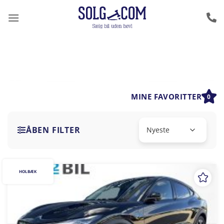
Fortsæt
til
indhold
MINE FAVORITTER
0
ÅBEN FILTER
HOLBÆK