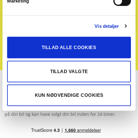
Email
Marketing
(Påkrævet)
Vis detaljer
Afmeld nyhedsbrev
TILLAD ALLE COOKIES
TILLAD VALGTE
KUN NØDVENDIGE COOKIES
Med Solgt.com kan du sælge din bil hurtigt og uden bøvl.
Med vores online vurderingsværktøj får du hurtigt en pris
på din bil og kan have solgt din bil inden for 24 timer.