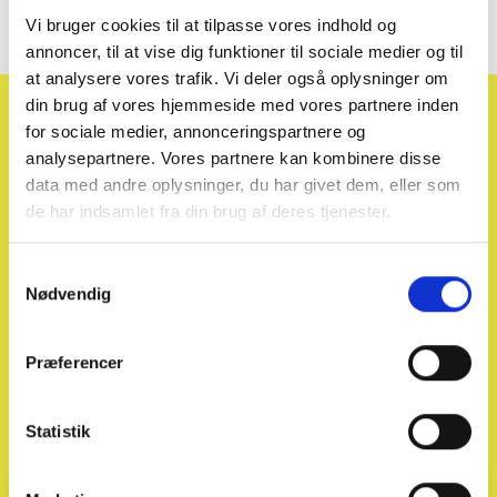
Vi bruger cookies til at tilpasse vores indhold og
annoncer, til at vise dig funktioner til sociale medier og til
at analysere vores trafik. Vi deler også oplysninger om
din brug af vores hjemmeside med vores partnere inden
Tilmeld dig vores
for sociale medier, annonceringspartnere og
analysepartnere. Vores partnere kan kombinere disse
nyhedsbrev
data med andre oplysninger, du har givet dem, eller som
de har indsamlet fra din brug af deres tjenester.
Få de vigtigste nyheder fra bilbranchen i din indbakke –
fra nye bilmodeller og ændringer i afgifter til trends i
Samtykkevalg
markedet.
Nødvendig
Vi deler også guides og indsigter fra Solgt.com, som
hjælper dig med at få mest muligt ud af din bil.
Præferencer
Statistik
Se vores seneste nyhedsbreve