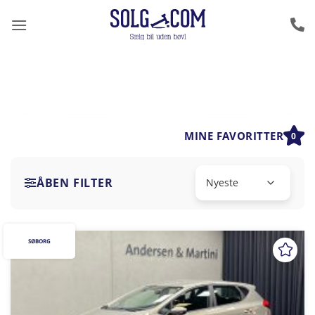
Fortsæt
til
indhold
MINE FAVORITTER
0
ÅBEN FILTER
SØBORG