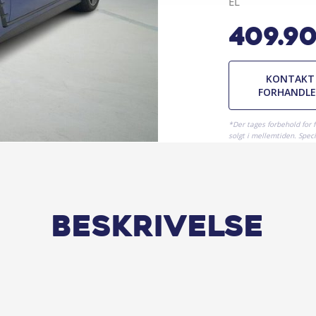
EL
409.9
KONTAKT
FORHANDL
*Der tages forbehold for 
solgt i mellemtiden. Specif
Beskrivelse