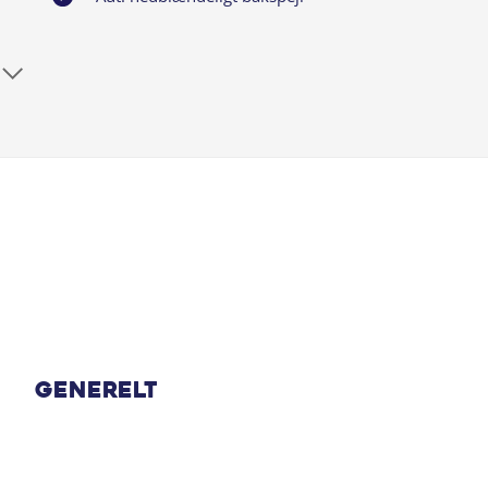
Automatisk nødopkald
Blindvinkelassistent
DAB radio
Digitalt bakspejl
El indst. forsæder
El-håndbremse
Generelt
El-spejle med varme