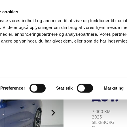
SUPPORT@SOLGT.COM
1 48 45 45
HVERDAGE 9
 cookies
passe vores indhold og annoncer, til at vise dig funktioner til soci
BIL
SÆLG VAREBIL
KØB BIL
KONTAKT OS
ARTIKLER
FIND
fik. Vi deler også oplysninger om din brug af vores hjemmeside m
 medier, annonceringspartnere og analysepartnere. Vores partne
ndre oplysninger, du har givet dem, eller som de har indsamlet 
BILERNES HUS A/
BMW 
Gran
Spor
Præferencer
Statistik
Marketing
Aut.
KILOMETER
ÅRGANG
BY
DRIVMIDDEL
7.000 KM
2025
SILKEBORG