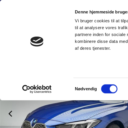
Fortsæt
(+45) 6
til
Denne hjemmeside bruger
indhold
Vi bruger cookies til at til
SÆLG PERSON
til at analysere vores tra
partnere inden for sociale
kombinere disse data med a
af deres tjenester.
Samtykkevalg
Nødvendig