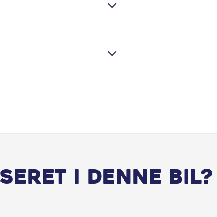
ESP
Fjernbetjent centrallås
Fuld LED forlygter
Head-up display
Infocenter
Justerbart rat
Klimaanlæg 3-zoner
seret i denne bil?
Kunstlæder