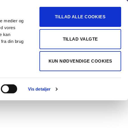
-16
TILLAD ALLE COOKIES
ale medier og
Vurdér min bil
 FORHANDLER
ed vores
re kan
TILLAD VALGTE
fra din brug
S
i4 eDrive40
KUN NØDVENDIGE COOKIES
 Coupé EL M-
t 340HK 5d
Vis detaljer