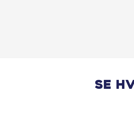
LED baglygter
Lyssensor
Mørktonede ruder bag
Musikstreaming via bluetooth
Nøglefri start
Se h
Parkeringssensor for
Radio
Selealarm