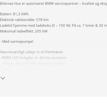
Bilernes Hus er autoriseret BMW servicepartner – kvalitet og eks
Batteri: 81,3 kWh
Elektrisk rækkevidde: 578 km
Ladetid hjemme med ladeboks (0 – 100 %): På ca. 7 timer & 30 
Maksimal ladeeffekt: 205 kW
- Med varmepumpe!
Nævneværdigt udstyr vi vil fremhæve:
- BMW LED forlygter m. fjernlysassistent
- Adaptiv fartpilot inkl. Head-Up Display
- El indst. forsæder m. memory i førerside
- Nøglefri betjening inkl. sensorstyret el-bagklap
- M-Sport in- & eksteriør inkl. Shadow Line
- Hifi Loudspeaker Surround Sound Lydanlæg
- Bmw Live Cockpit Professional inkl. Navigation m. skiltegenken
- Blindvinkelassistent & vejbaneassistent
- 360° kamera m. 3D visning inkl. parkeringsassistent & parkerin