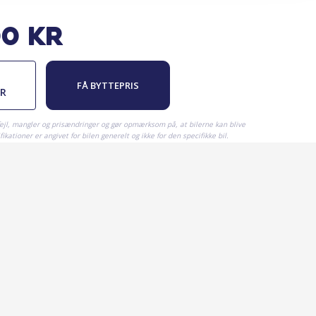
00
kr
FÅ BYTTEPRIS
ER
fejl, mangler og prisændringer og gør opmærksom på, at bilerne kan blive
ikationer er angivet for bilen generelt og ikke for den specifikke bil.