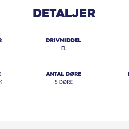
Detaljer
ceaftale til bilen, der matcher dine
R
DRIVMIDDEL
EL
E
ANTAL DØRE
K
5 DØRE