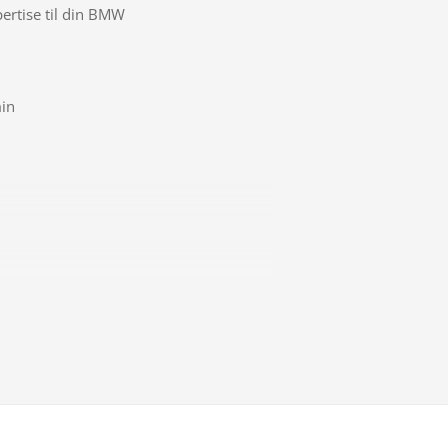
pertise til din BMW
min
delse
gssensor for/bag (Parking Assistant