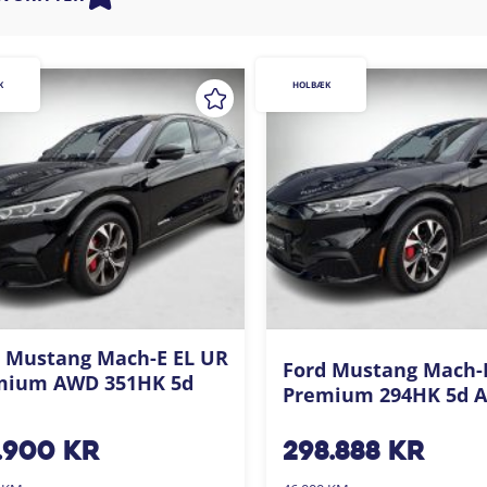
K
HOLBÆK
 Mustang Mach-E EL UR
Ford Mustang Mach-
mium AWD 351HK 5d
Premium 294HK 5d A
.900
kr
298.888
kr