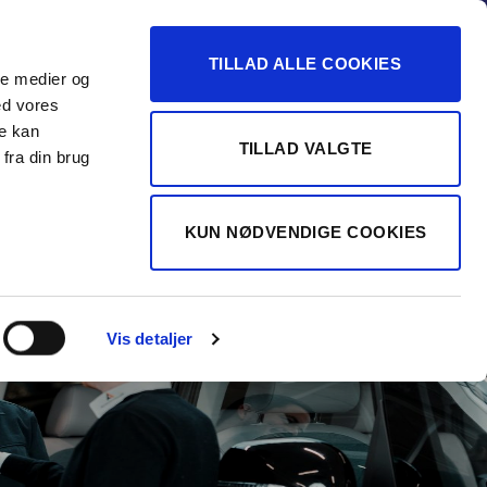
-16
TILLAD ALLE COOKIES
ale medier og
Vurdér min bil
 FORHANDLER
ed vores
re kan
TILLAD VALGTE
fra din brug
KUN NØDVENDIGE COOKIES
Vis detaljer