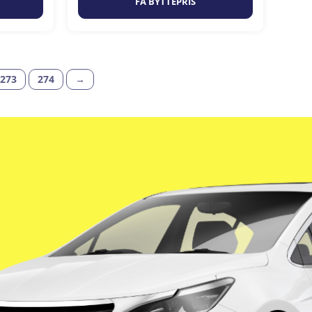
FÅ BYTTEPRIS
273
274
→