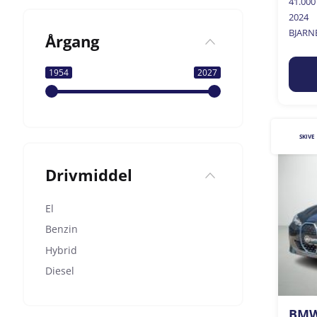
41.00
2024
BJARN
Årgang
1954
2027
SKIVE
Drivmiddel
El
Benzin
Hybrid
Diesel
BMW 