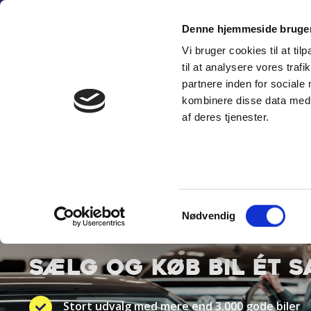
Fortsæt
(+45) 6
til
Denne hjemmeside bruger
indhold
Vi bruger cookies til at til
SÆLG PERSON
til at analysere vores tra
partnere inden for sociale
kombinere disse data med a
af deres tjenester.
Samtykkevalg
BYT TIL NYT
Nødvendig
SÆLG OG KØB BIL ÉT 
Stort udvalg med mere end 3.000 gode biler