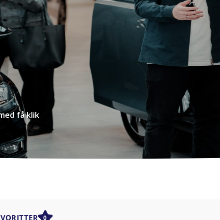
med få klik
AVORITTER
0