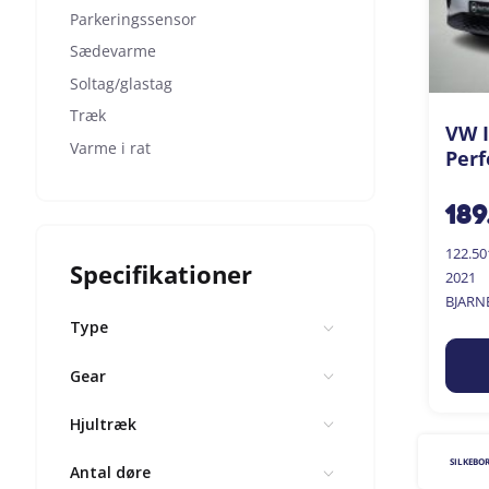
Parkeringssensor
Sædevarme
Soltag/glastag
Træk
VW I
Varme i rat
Perf
189
122.5
Specifikationer
2021
BJARN
Type
Gear
Hjultræk
SILKEBO
Antal døre