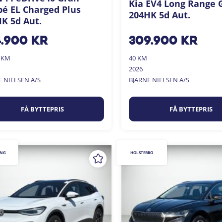
Kia EV4 Long Range 
é EL Charged Plus
204HK 5d Aut.
K 5d Aut.
4.900
kr
309.900
kr
0 KM
40 KM
2026
E NIELSEN A/S
BJARNE NIELSEN A/S
FÅ BYTTEPRIS
FÅ BYTTEPRIS
ING
HOLSTEBRO