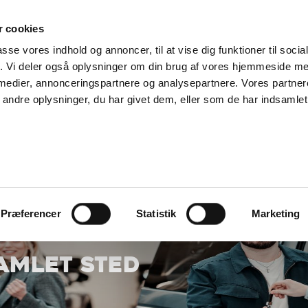
SUPPORT@SOLGT.COM
1 48 45 45
HVERDAGE 9
 cookies
passe vores indhold og annoncer, til at vise dig funktioner til soci
KØB BIL
BIL
SÆLG VAREBIL
KONTAKT OS
ARTIKLER
FIND
fik. Vi deler også oplysninger om din brug af vores hjemmeside m
 medier, annonceringspartnere og analysepartnere. Vores partne
ndre oplysninger, du har givet dem, eller som de har indsamlet 
Præferencer
Statistik
Marketing
SAMLET STED