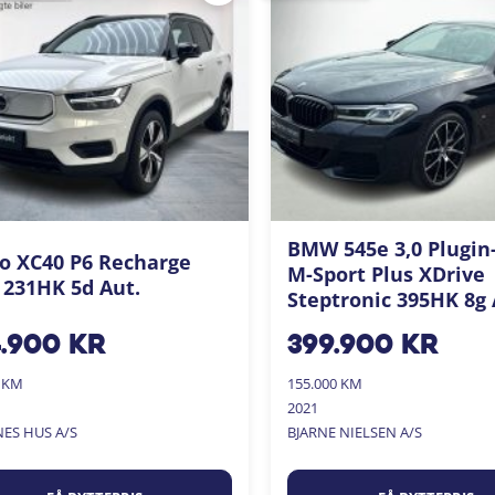
BMW 545e 3,0 Plugin
o XC40 P6 Recharge
M-Sport Plus XDrive
 231HK 5d Aut.
Steptronic 395HK 8g 
4.900
kr
399.900
kr
0 KM
155.000 KM
2021
NES HUS A/S
BJARNE NIELSEN A/S