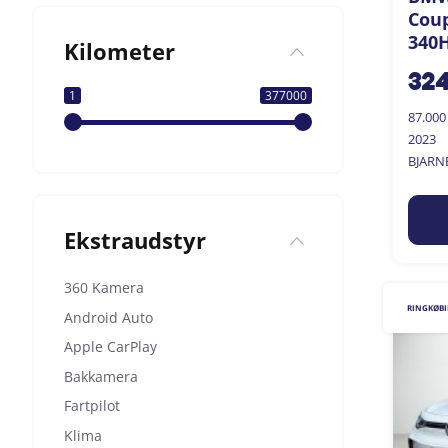
Coup
340H
Kilometer
32
1
377000
87.00
2023
BJARN
Ekstraudstyr
360 Kamera
RINGKØB
Android Auto
Apple CarPlay
Bakkamera
Fartpilot
Klima