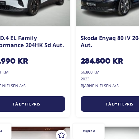
D.4 EL Family
Skoda Enyaq 80 iV 2
ormance 204HK 5d Aut.
Aut.
.990
kr
284.800
kr
01 KM
66.860 KM
2023
E NIELSEN A/S
BJARNE NIELSEN A/S
FÅ BYTTEPRIS
FÅ BYTTEPRIS
RG
ESBJERG Ø