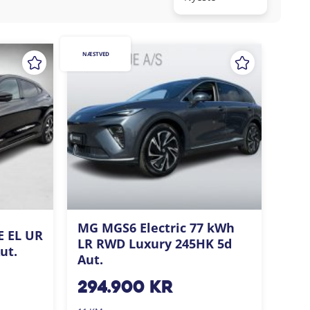
NÆSTVED
MG MGS6 Electric 77 kWh
E EL UR
LR RWD Luxury 245HK 5d
ut.
Aut.
294.900
kr