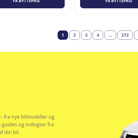
FÅ BYTTEPRIS
FÅ BYTTEPRIS
1
2
3
4
…
272
– fra nye bilmodeller og
å guides og indsigter fra
 din bil.