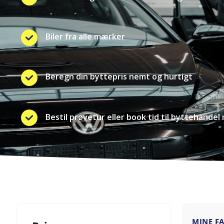
Biler fra alle mærker
Beregn din byttepris nemt og hurtigt
Bestil prøvetur eller book tid til byttehandel 
MINE F