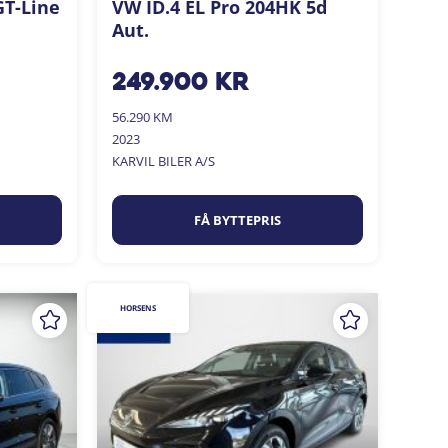
GT-Line
VW ID.4 EL Pro 204HK 5d
Aut.
249.900
kr
56.290 KM
2023
KARVIL BILER A/S
FÅ BYTTEPRIS
HORSENS