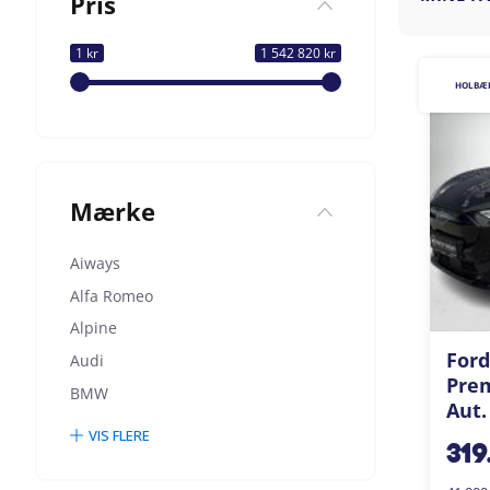
Pris
1 kr
1 542 820 kr
HOLBÆ
Mærke
Aiways
Alfa Romeo
Alpine
Ford
Audi
Pre
BMW
Aut.
VIS FLERE
319