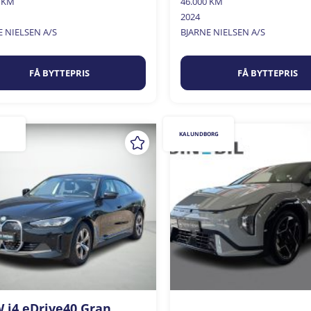
0 KM
46.000 KM
2024
E NIELSEN A/S
BJARNE NIELSEN A/S
FÅ BYTTEPRIS
FÅ BYTTEPRIS
KALUNDBORG
i4 eDrive40 Gran