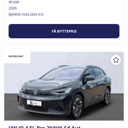
40 KM
2026
BJARNE NIELSEN A/S
FÅ BYTTEPRIS
MIDDELFART
VW ID.4 EL Pro 204HK 5d Aut.