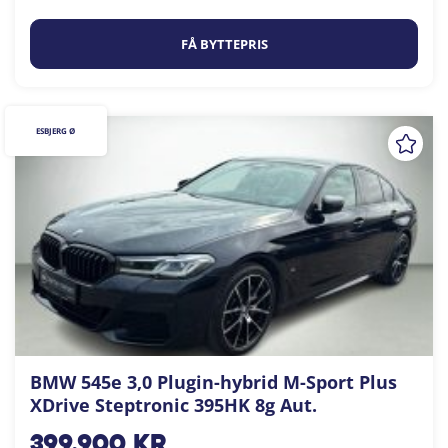
FÅ BYTTEPRIS
ESBJERG Ø
BMW 545e 3,0 Plugin-hybrid M-Sport Plus
XDrive Steptronic 395HK 8g Aut.
399.900
kr