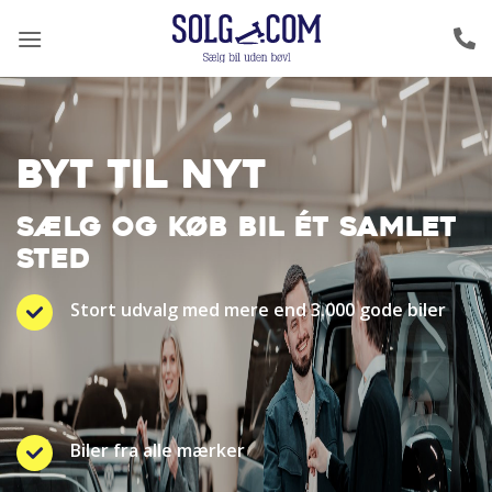
Fortsæt
til
indhold
BYT TIL NYT
SÆLG OG KØB BIL ÉT SAMLET
STED
Stort udvalg med mere end 3.000 gode biler
Biler fra alle mærker