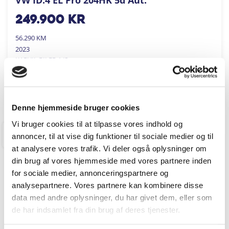
249.900
kr
56.290 KM
2023
KARVIL BILER A/S
FÅ BYTTEPRIS
Denne hjemmeside bruger cookies
Vi bruger cookies til at tilpasse vores indhold og
annoncer, til at vise dig funktioner til sociale medier og til
RINGKØBING
at analysere vores trafik. Vi deler også oplysninger om
din brug af vores hjemmeside med vores partnere inden
for sociale medier, annonceringspartnere og
analysepartnere. Vores partnere kan kombinere disse
data med andre oplysninger, du har givet dem, eller som
de har indsamlet fra din brug af deres tjenester.