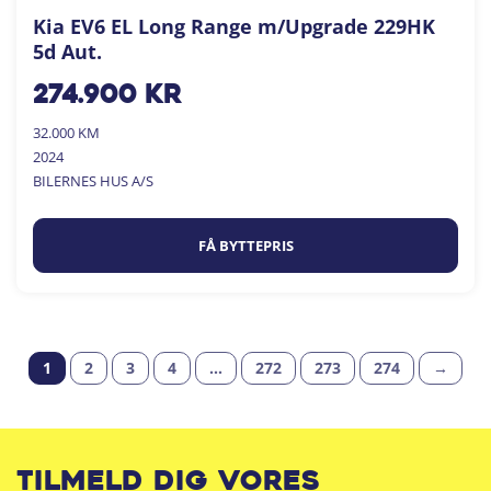
Kia EV6 EL Long Range m/Upgrade 229HK
5d Aut.
274.900
kr
32.000 KM
2024
BILERNES HUS A/S
FÅ BYTTEPRIS
1
2
3
4
…
272
273
274
→
Tilmeld dig vores