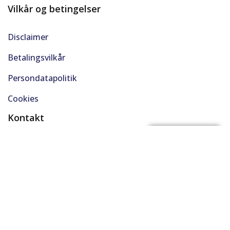
Vilkår og betingelser
Disclaimer
Betalingsvilkår
Persondatapolitik
Cookies
Kontakt
(+45) 61 48 45 45
FÅ BYTTEPRIS
support@solgt.com
Hverdage kl. 9-16
CVR. 40727353