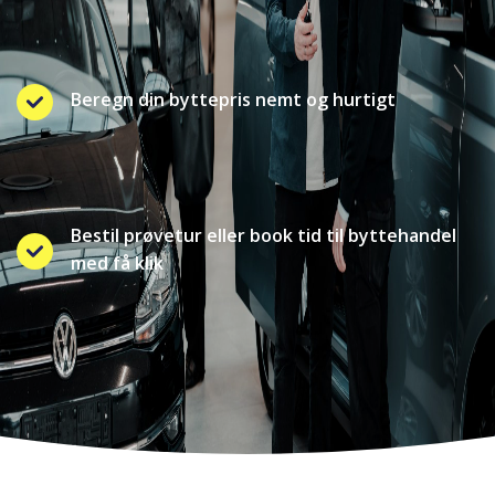
Beregn din byttepris nemt og hurtigt
Bestil prøvetur eller book tid til byttehandel
med få klik