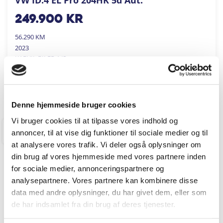
249.900
kr
56.290 KM
2023
KARVIL BILER A/S
FÅ BYTTEPRIS
Denne hjemmeside bruger cookies
Vi bruger cookies til at tilpasse vores indhold og
annoncer, til at vise dig funktioner til sociale medier og til
RINGKØBING
at analysere vores trafik. Vi deler også oplysninger om
din brug af vores hjemmeside med vores partnere inden
for sociale medier, annonceringspartnere og
analysepartnere. Vores partnere kan kombinere disse
data med andre oplysninger, du har givet dem, eller som
de har indsamlet fra din brug af deres tjenester.