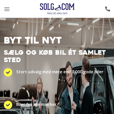
Fortsæt
til
indhold
BYT TIL NYT
SÆLG OG KØB BIL ÉT SAMLET
STED
Stort udvalg med mere end 3.000 gode biler
Biler fra alle mærker