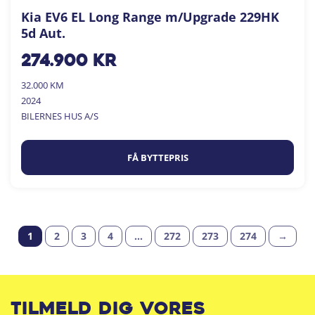
Kia EV6 EL Long Range m/Upgrade 229HK
5d Aut.
274.900
kr
32.000 KM
2024
BILERNES HUS A/S
FÅ BYTTEPRIS
1
2
3
4
…
272
273
274
→
Tilmeld dig vores