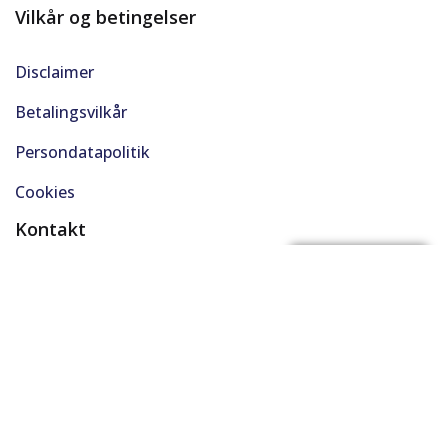
Vilkår og betingelser
Disclaimer
Betalingsvilkår
Persondatapolitik
Cookies
Kontakt
(+45) 61 48 45 45
FÅ BYTTEPRIS
support@solgt.com
Hverdage kl. 9-16
CVR. 40727353