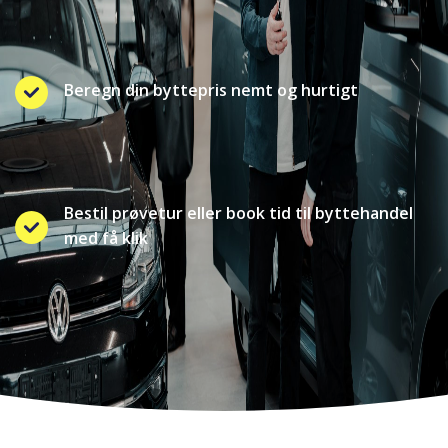
Beregn din byttepris nemt og hurtigt
Bestil prøvetur eller book tid til byttehandel
med få klik