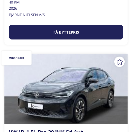
40 KM
2026
BJARNE NIELSEN A/S
FÅ BYTTEPRIS
MIDDELFART
VW ID.4 EL Pro 204HK 5d Aut.