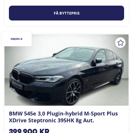
FÅ BYTTEPRIS
ESBJERG Ø
BMW 545e 3,0 Plugin-hybrid M-Sport Plus
XDrive Steptronic 395HK 8g Aut.
399.900
kr