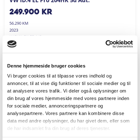
249.900
kr
56.290 KM
2023
KARVIL BILER A/S
FÅ BYTTEPRIS
Denne hjemmeside bruger cookies
Vi bruger cookies til at tilpasse vores indhold og
annoncer, til at vise dig funktioner til sociale medier og til
RINGKØBING
at analysere vores trafik. Vi deler også oplysninger om
din brug af vores hjemmeside med vores partnere inden
for sociale medier, annonceringspartnere og
analysepartnere. Vores partnere kan kombinere disse
data med andre oplysninger, du har givet dem, eller som
de har indsamlet fra din brug af deres tjenester.