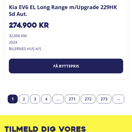
Kia EV6 EL Long Range m/Upgrade 229HK
5d Aut.
274.900
kr
32.000 KM
2024
BILERNES HUS A/S
FÅ BYTTEPRIS
1
2
3
4
…
271
272
273
→
Tilmeld dig vores