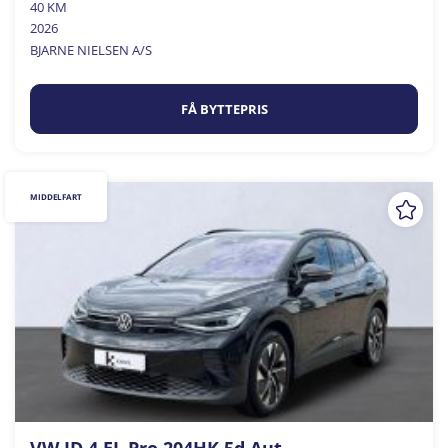
40 KM
2026
BJARNE NIELSEN A/S
FÅ BYTTEPRIS
MIDDELFART
VW ID.4 EL Pro 204HK 5d Aut.