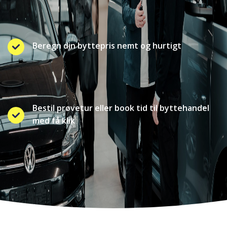
Beregn din byttepris nemt og hurtigt
Bestil prøvetur eller book tid til byttehandel
med få klik