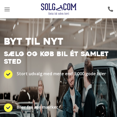
Fortsæt
til
indhold
BYT TIL NYT
SÆLG OG KØB BIL ÉT SAMLET
STED
Stort udvalg med mere end 3.000 gode biler
Biler fra alle mærker