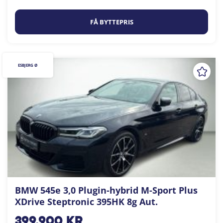
FÅ BYTTEPRIS
ESBJERG Ø
BMW 545e 3,0 Plugin-hybrid M-Sport Plus
XDrive Steptronic 395HK 8g Aut.
399.900
kr