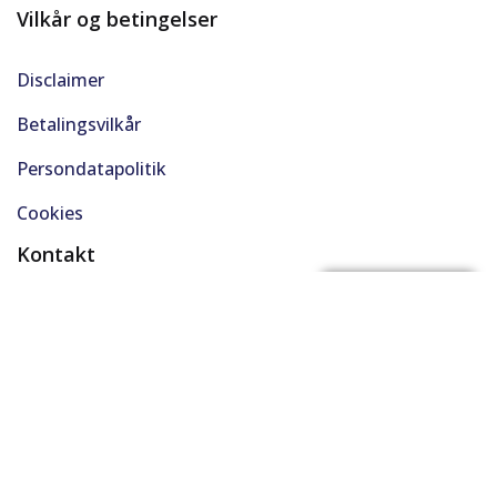
Vilkår og betingelser
Disclaimer
Betalingsvilkår
Persondatapolitik
Cookies
Kontakt
(+45) 61 48 45 45
FÅ BYTTEPRIS
support@solgt.com
Hverdage kl. 9-16
CVR. 40727353