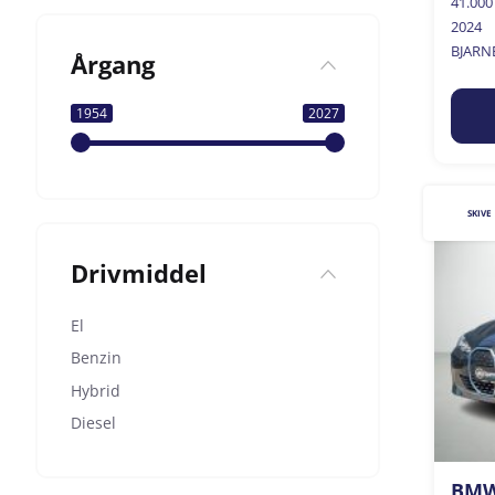
41.00
2024
BJARN
Årgang
1954
2027
SKIVE
Drivmiddel
El
Benzin
Hybrid
Diesel
BMW 