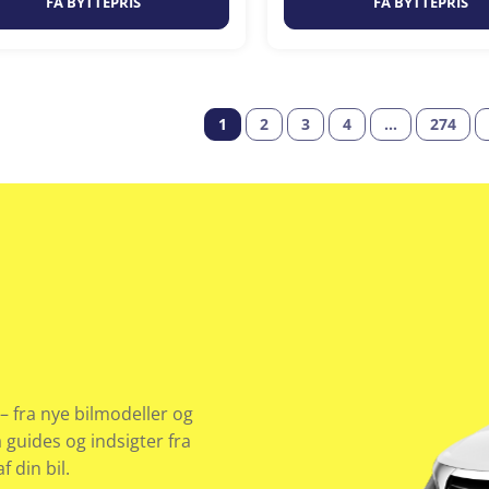
FÅ BYTTEPRIS
FÅ BYTTEPRIS
1
2
3
4
…
274
– fra nye bilmodeller og
å guides og indsigter fra
 din bil.