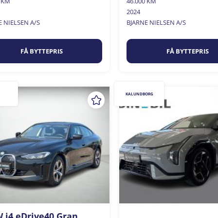
0 KM
46.000 KM
2024
E NIELSEN A/S
BJARNE NIELSEN A/S
FÅ BYTTEPRIS
FÅ BYTTEPRIS
KALUNDBORG
i4 eDrive40 Gran