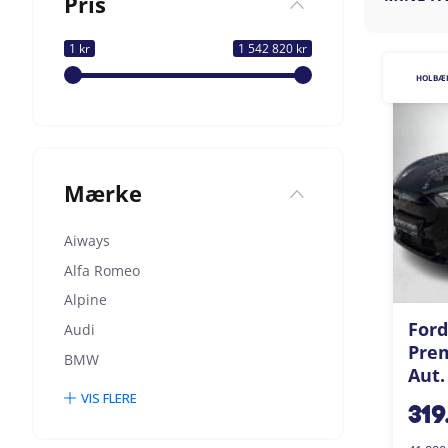
Pris
1 kr
1 542 820 kr
HOLBÆ
Mærke
Aiways
Alfa Romeo
Alpine
Ford
Audi
Pre
BMW
Aut.
VIS FLERE
319