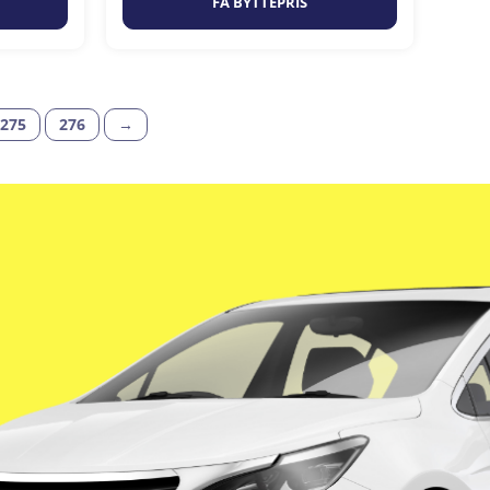
FÅ BYTTEPRIS
275
276
→