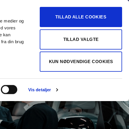
-16
TILLAD ALLE COOKIES
ale medier og
Vurdér min bil
 FORHANDLER
ed vores
re kan
TILLAD VALGTE
fra din brug
KUN NØDVENDIGE COOKIES
Vis detaljer