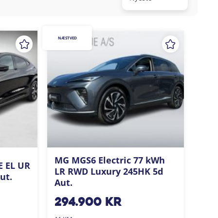
NÆSTVED
MG MGS6 Electric 77 kWh
E EL UR
LR RWD Luxury 245HK 5d
ut.
Aut.
294.900
kr