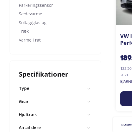
Parkeringssensor
Sædevarme
Soltag/glastag
Træk
VW I
Varme i rat
Perf
189
122.5
Specifikationer
2021
BJARN
Type
Gear
Hjultræk
SILKEBO
Antal døre