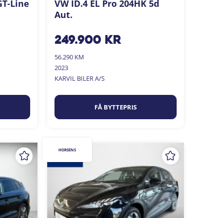
GT-Line
VW ID.4 EL Pro 204HK 5d
Aut.
249.900
kr
56.290 KM
2023
KARVIL BILER A/S
FÅ BYTTEPRIS
HORSENS