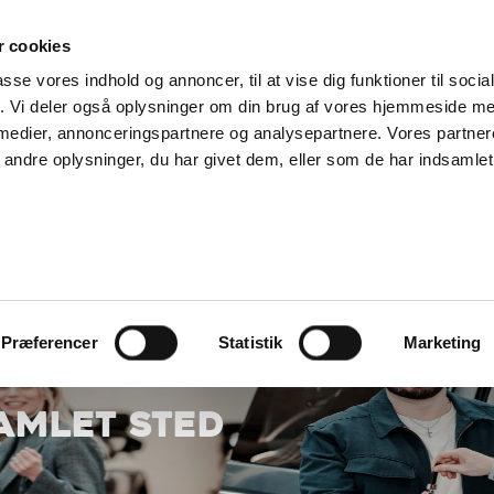
SUPPORT@SOLGT.COM
1 48 45 45
HVERDAGE 9
 cookies
passe vores indhold og annoncer, til at vise dig funktioner til soci
KØB BIL
BIL
SÆLG VAREBIL
KONTAKT OS
ARTIKLER
FIND
fik. Vi deler også oplysninger om din brug af vores hjemmeside m
 medier, annonceringspartnere og analysepartnere. Vores partne
ndre oplysninger, du har givet dem, eller som de har indsamlet 
Præferencer
Statistik
Marketing
SAMLET STED