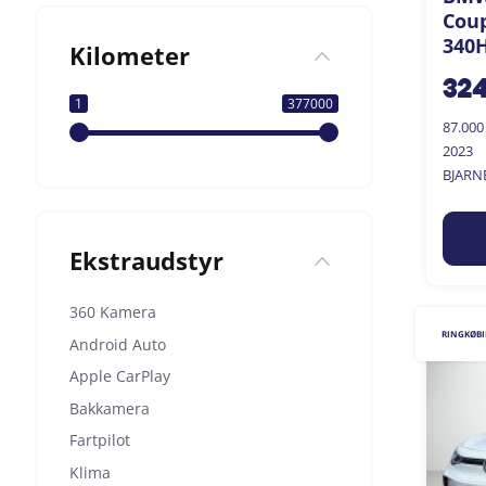
Coup
340H
Kilometer
32
1
377000
87.00
2023
BJARN
Ekstraudstyr
360 Kamera
RINGKØB
Android Auto
Apple CarPlay
Bakkamera
Fartpilot
Klima