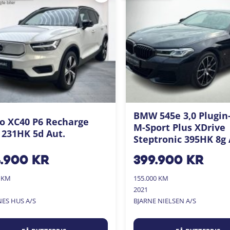
BMW 545e 3,0 Plugin
o XC40 P6 Recharge
M-Sport Plus XDrive
 231HK 5d Aut.
Steptronic 395HK 8g 
4.900
kr
399.900
kr
0 KM
155.000 KM
2021
NES HUS A/S
BJARNE NIELSEN A/S