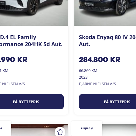
D.4 EL Family
Skoda Enyaq 80 iV 2
ormance 204HK 5d Aut.
Aut.
.990
kr
284.800
kr
01 KM
66.860 KM
2023
E NIELSEN A/S
BJARNE NIELSEN A/S
FÅ BYTTEPRIS
FÅ BYTTEPRIS
RG
ESBJERG Ø