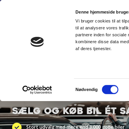
Fortsæt
(+45) 6
til
Denne hjemmeside bruger
indhold
Vi bruger cookies til at til
SÆLG PERSON
til at analysere vores tra
partnere inden for sociale
kombinere disse data med a
af deres tjenester.
Samtykkevalg
BYT TIL NYT
Nødvendig
SÆLG OG KØB BIL ÉT 
Stort udvalg med mere end 3.000 gode biler