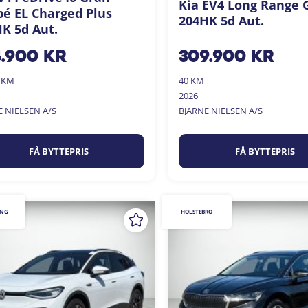
Kia EV4 Long Range 
é EL Charged Plus
204HK 5d Aut.
K 5d Aut.
4.900
kr
309.900
kr
0 KM
40 KM
2026
E NIELSEN A/S
BJARNE NIELSEN A/S
FÅ BYTTEPRIS
FÅ BYTTEPRIS
ING
HOLSTEBRO