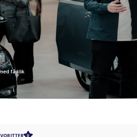
med få klik
AVORITTER
0