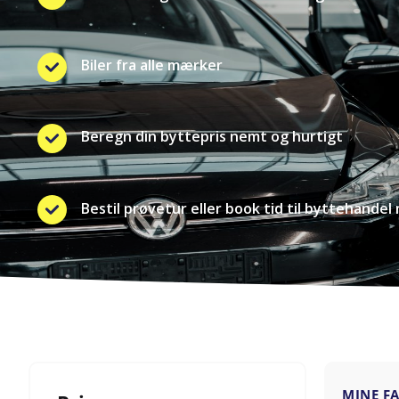
Biler fra alle mærker
Beregn din byttepris nemt og hurtigt
Bestil prøvetur eller book tid til byttehandel 
MINE F