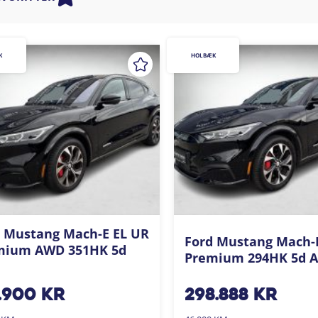
K
HOLBÆK
 Mustang Mach-E EL UR
Ford Mustang Mach-
mium AWD 351HK 5d
Premium 294HK 5d A
.900
kr
298.888
kr