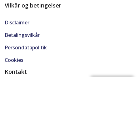
Vilkår og betingelser
Disclaimer
Betalingsvilkår
Persondatapolitik
Cookies
Kontakt
(+45) 61 48 45 45
FÅ BYTTEPRIS
support@solgt.com
Hverdage kl. 9-16
CVR. 40727353