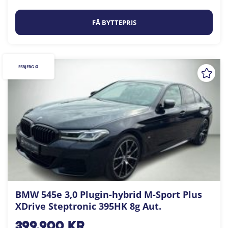
FÅ BYTTEPRIS
ESBJERG Ø
BMW 545e 3,0 Plugin-hybrid M-Sport Plus
XDrive Steptronic 395HK 8g Aut.
399.900
kr