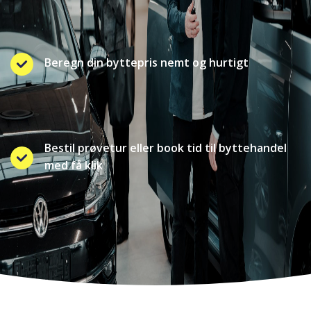
Beregn din byttepris nemt og hurtigt
Bestil prøvetur eller book tid til byttehandel
med få klik