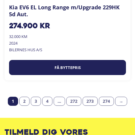
Kia EV6 EL Long Range m/Upgrade 229HK
5d Aut.
274.900
kr
32.000 KM
2024
BILERNES HUS A/S
FÅ BYTTEPRIS
1
2
3
4
…
272
273
274
→
Tilmeld dig vores