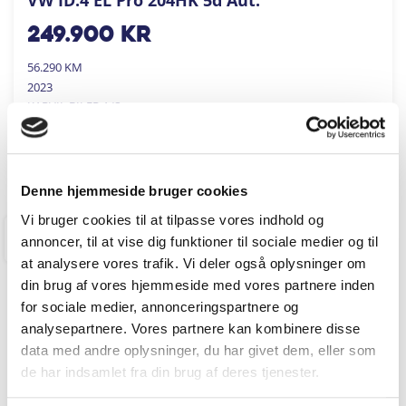
249.900
kr
56.290 KM
2023
KARVIL BILER A/S
FÅ BYTTEPRIS
Denne hjemmeside bruger cookies
Vi bruger cookies til at tilpasse vores indhold og
annoncer, til at vise dig funktioner til sociale medier og til
RINGKØBING
at analysere vores trafik. Vi deler også oplysninger om
din brug af vores hjemmeside med vores partnere inden
for sociale medier, annonceringspartnere og
analysepartnere. Vores partnere kan kombinere disse
data med andre oplysninger, du har givet dem, eller som
de har indsamlet fra din brug af deres tjenester.