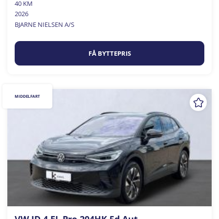
40 KM
2026
BJARNE NIELSEN A/S
FÅ BYTTEPRIS
MIDDELFART
VW ID.4 EL Pro 204HK 5d Aut.