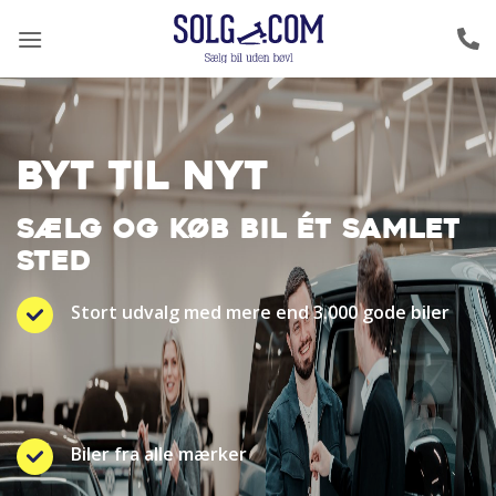
Fortsæt
til
indhold
BYT TIL NYT
SÆLG OG KØB BIL ÉT SAMLET
STED
Stort udvalg med mere end 3.000 gode biler
Biler fra alle mærker