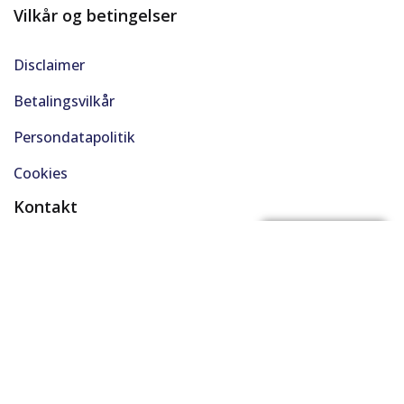
Vilkår og betingelser
Disclaimer
Betalingsvilkår
Persondatapolitik
Cookies
Kontakt
(+45) 61 48 45 45
FÅ BYTTEPRIS
support@solgt.com
Hverdage kl. 9-16
CVR. 40727353