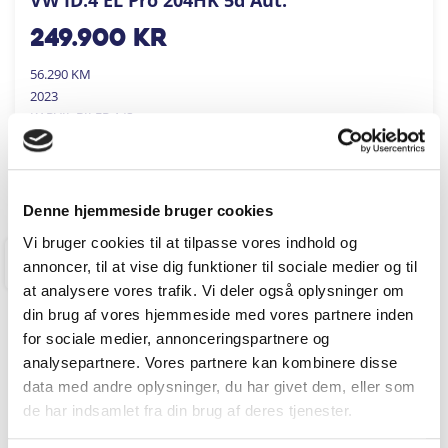
249.900
kr
56.290 KM
2023
KARVIL BILER A/S
FÅ BYTTEPRIS
Denne hjemmeside bruger cookies
Vi bruger cookies til at tilpasse vores indhold og
annoncer, til at vise dig funktioner til sociale medier og til
RINGKØBING
at analysere vores trafik. Vi deler også oplysninger om
din brug af vores hjemmeside med vores partnere inden
for sociale medier, annonceringspartnere og
analysepartnere. Vores partnere kan kombinere disse
data med andre oplysninger, du har givet dem, eller som
de har indsamlet fra din brug af deres tjenester.