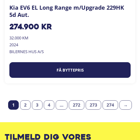
Kia EV6 EL Long Range m/Upgrade 229HK
5d Aut.
274.900
kr
32.000 KM
2024
BILERNES HUS A/S
FÅ BYTTEPRIS
1
2
3
4
…
272
273
274
→
Tilmeld dig vores