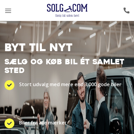
Fortsæt
til
indhold
BYT TIL NYT
SÆLG OG KØB BIL ÉT SAMLET
STED
Stort udvalg med mere end 3.000 gode biler
Biler fra alle mærker