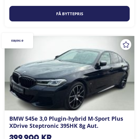
FÅ BYTTEPRIS
ESBJERG Ø
BMW 545e 3,0 Plugin-hybrid M-Sport Plus
XDrive Steptronic 395HK 8g Aut.
399.900
kr