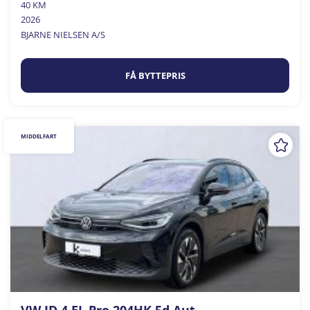
40 KM
2026
BJARNE NIELSEN A/S
FÅ BYTTEPRIS
MIDDELFART
VW ID.4 EL Pro 204HK 5d Aut.