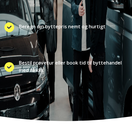
Beregn din byttepris nemt og hurtigt
Bestil prøvetur eller book tid til byttehandel
med få klik