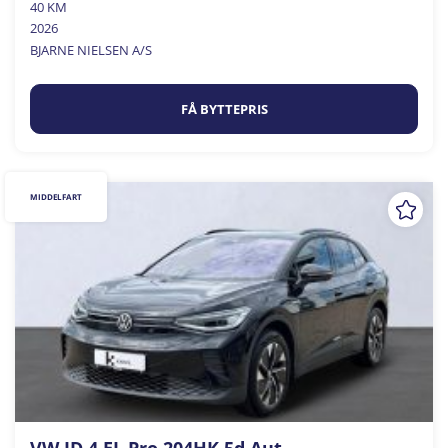
40 KM
2026
BJARNE NIELSEN A/S
FÅ BYTTEPRIS
MIDDELFART
VW ID.4 EL Pro 204HK 5d Aut.