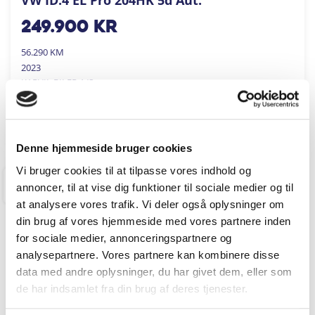
249.900
kr
56.290 KM
2023
KARVIL BILER A/S
FÅ BYTTEPRIS
Denne hjemmeside bruger cookies
Vi bruger cookies til at tilpasse vores indhold og
annoncer, til at vise dig funktioner til sociale medier og til
RINGKØBING
at analysere vores trafik. Vi deler også oplysninger om
din brug af vores hjemmeside med vores partnere inden
for sociale medier, annonceringspartnere og
analysepartnere. Vores partnere kan kombinere disse
data med andre oplysninger, du har givet dem, eller som
de har indsamlet fra din brug af deres tjenester.