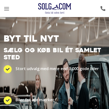
Fortsæt
til
indhold
BYT TIL NYT
SÆLG OG KØB BIL ÉT SAMLET
STED
Stort udvalg med mere end 3.000 gode biler
Biler fra alle mærker