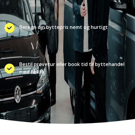
Beregn din byttepris nemt og hurtigt
Bestil prøvetur eller book tid til byttehandel
med få klik