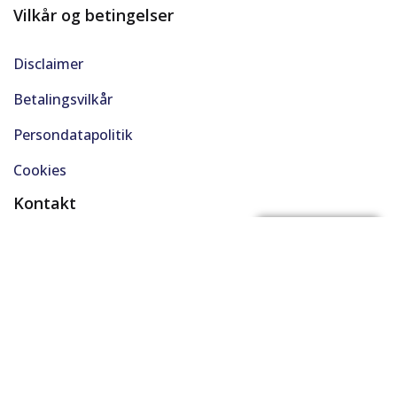
Vilkår og betingelser
Disclaimer
Betalingsvilkår
Persondatapolitik
Cookies
Kontakt
(+45) 61 48 45 45
FÅ BYTTEPRIS
support@solgt.com
Hverdage kl. 9-16
CVR. 40727353