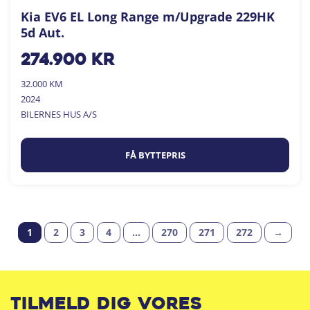
Kia EV6 EL Long Range m/Upgrade 229HK
5d Aut.
274.900
kr
32.000 KM
2024
BILERNES HUS A/S
FÅ BYTTEPRIS
1
2
3
4
…
270
271
272
→
Tilmeld dig vores