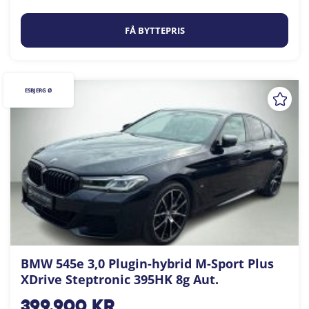
FÅ BYTTEPRIS
ESBJERG Ø
BMW 545e 3,0 Plugin-hybrid M-Sport Plus
XDrive Steptronic 395HK 8g Aut.
399.900
kr