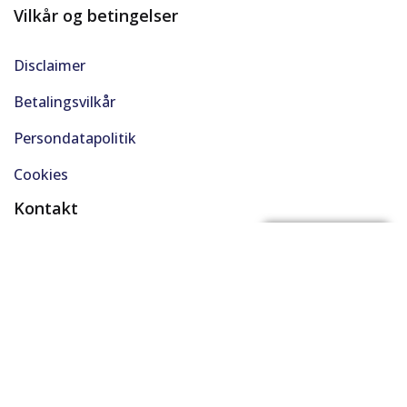
Vilkår og betingelser
Disclaimer
Betalingsvilkår
Persondatapolitik
Cookies
Kontakt
(+45) 61 48 45 45
FÅ BYTTEPRIS
support@solgt.com
Hverdage kl. 9-16
CVR. 40727353