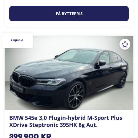
FÅ BYTTEPRIS
ESBJERG Ø
BMW 545e 3,0 Plugin-hybrid M-Sport Plus
XDrive Steptronic 395HK 8g Aut.
399.900
kr