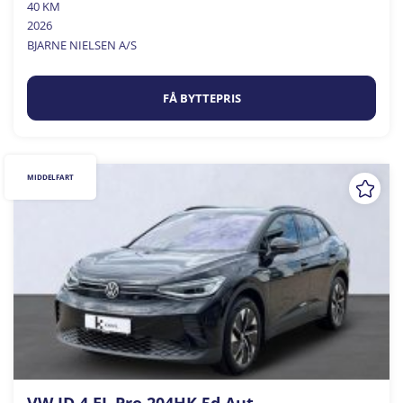
40 KM
2026
BJARNE NIELSEN A/S
FÅ BYTTEPRIS
MIDDELFART
VW ID.4 EL Pro 204HK 5d Aut.