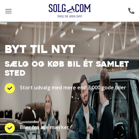
Fortsæt
til
indhold
BYT TIL NYT
SÆLG OG KØB BIL ÉT SAMLET
STED
Stort udvalg med mere end 3.000 gode biler
Biler fra alle mærker