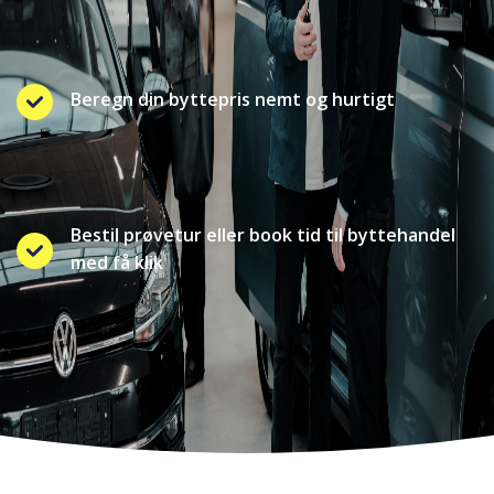
Beregn din byttepris nemt og hurtigt
Bestil prøvetur eller book tid til byttehandel
med få klik