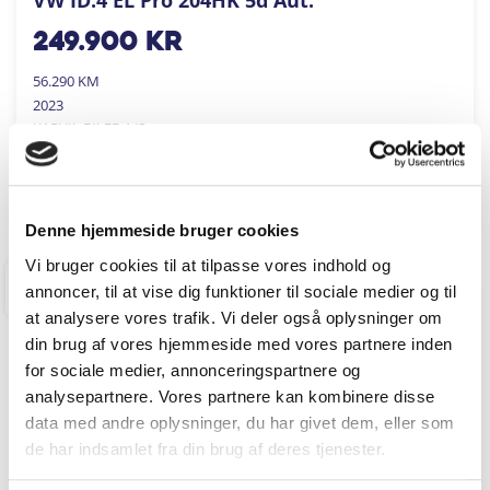
249.900
kr
56.290 KM
2023
KARVIL BILER A/S
FÅ BYTTEPRIS
Denne hjemmeside bruger cookies
Vi bruger cookies til at tilpasse vores indhold og
annoncer, til at vise dig funktioner til sociale medier og til
RINGKØBING
at analysere vores trafik. Vi deler også oplysninger om
din brug af vores hjemmeside med vores partnere inden
for sociale medier, annonceringspartnere og
analysepartnere. Vores partnere kan kombinere disse
data med andre oplysninger, du har givet dem, eller som
de har indsamlet fra din brug af deres tjenester.