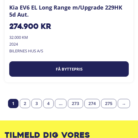
Kia EV6 EL Long Range m/Upgrade 229HK
5d Aut.
274.900
kr
32.000 KM
2024
BILERNES HUS A/S
FÅ BYTTEPRIS
1
2
3
4
…
273
274
275
→
Tilmeld dig vores