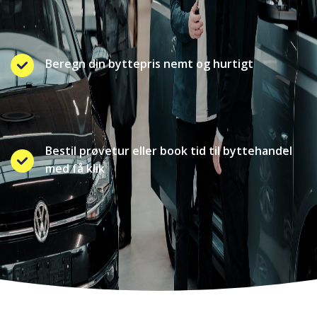
Beregn din byttepris nemt og hurtigt
Bestil prøvetur eller book tid til byttehandel
med få klik