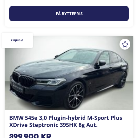
FÅ BYTTEPRIS
ESBJERG Ø
BMW 545e 3,0 Plugin-hybrid M-Sport Plus
XDrive Steptronic 395HK 8g Aut.
399.900
kr