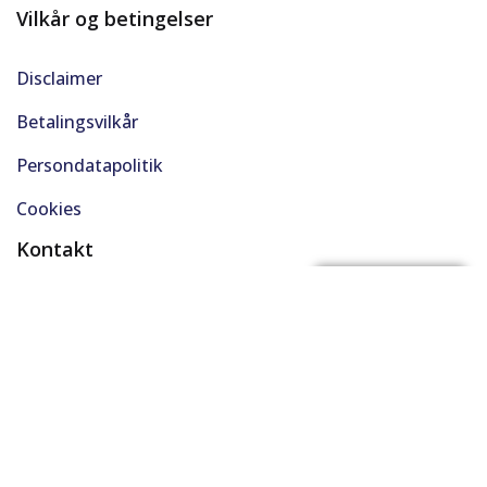
Vilkår og betingelser
Disclaimer
Betalingsvilkår
Persondatapolitik
Cookies
Kontakt
(+45) 61 48 45 45
FÅ BYTTEPRIS
support@solgt.com
Hverdage kl. 9-16
CVR. 40727353