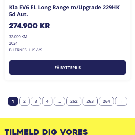
Kia EV6 EL Long Range m/Upgrade 229HK
5d Aut.
274.900
kr
32.000 KM
2024
BILERNES HUS A/S
FÅ BYTTEPRIS
1
2
3
4
…
262
263
264
→
Tilmeld dig vores