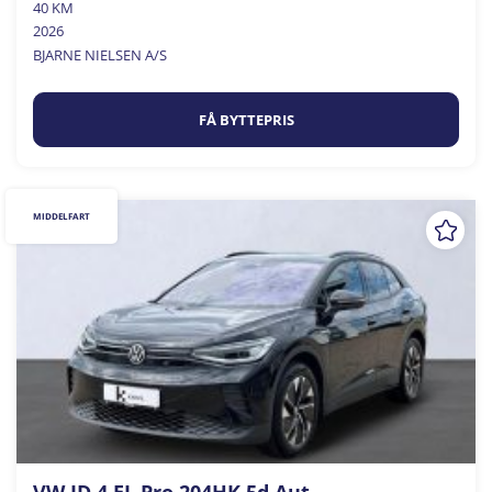
40 KM
2026
BJARNE NIELSEN A/S
FÅ BYTTEPRIS
MIDDELFART
VW ID.4 EL Pro 204HK 5d Aut.