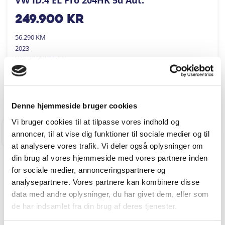
249.900
kr
56.290 KM
2023
KARVIL BILER A/S
FÅ BYTTEPRIS
Denne hjemmeside bruger cookies
Vi bruger cookies til at tilpasse vores indhold og
annoncer, til at vise dig funktioner til sociale medier og til
RINGKØBING
at analysere vores trafik. Vi deler også oplysninger om
din brug af vores hjemmeside med vores partnere inden
for sociale medier, annonceringspartnere og
analysepartnere. Vores partnere kan kombinere disse
data med andre oplysninger, du har givet dem, eller som
de har indsamlet fra din brug af deres tjenester.