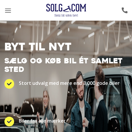
Fortsæt
til
indhold
BYT TIL NYT
SÆLG OG KØB BIL ÉT SAMLET
STED
Stort udvalg med mere end 3.000 gode biler
Biler fra alle mærker