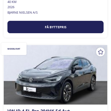
40 KM
2026
BJARNE NIELSEN A/S
FÅ BYTTEPRIS
MIDDELFART
VW ID.4 EL Pro 204HK 5d Aut.