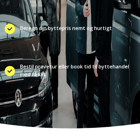
Beregn din byttepris nemt og hurtigt
Bestil prøvetur eller book tid til byttehandel
med få klik