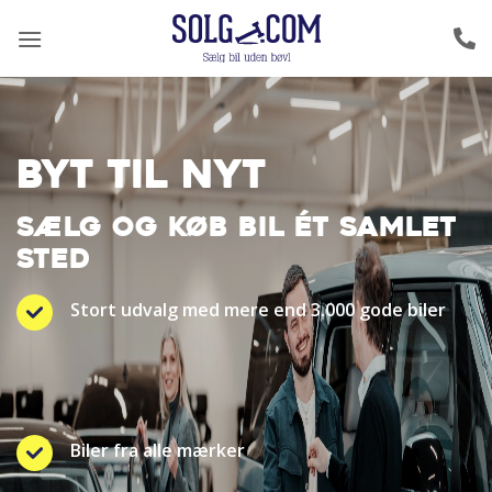
Fortsæt
til
indhold
BYT TIL NYT
SÆLG OG KØB BIL ÉT SAMLET
STED
Stort udvalg med mere end 3.000 gode biler
Biler fra alle mærker