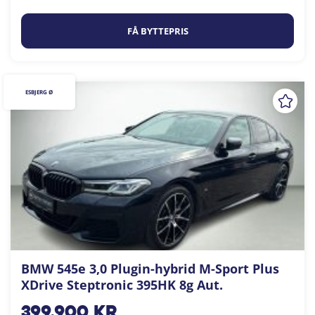
FÅ BYTTEPRIS
ESBJERG Ø
BMW 545e 3,0 Plugin-hybrid M-Sport Plus
XDrive Steptronic 395HK 8g Aut.
399.900
kr