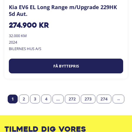
Kia EV6 EL Long Range m/Upgrade 229HK
5d Aut.
274.900
kr
32.000 KM
2024
BILERNES HUS A/S
FÅ BYTTEPRIS
1
2
3
4
…
272
273
274
→
Tilmeld dig vores