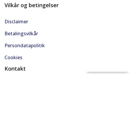
Vilkår og betingelser
Disclaimer
Betalingsvilkår
Persondatapolitik
Cookies
Kontakt
(+45) 61 48 45 45
FÅ BYTTEPRIS
support@solgt.com
Hverdage kl. 9-16
CVR. 40727353