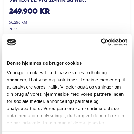
249.900
kr
56.290 KM
2023
KARVIL BILER A/S
FÅ BYTTEPRIS
Denne hjemmeside bruger cookies
Vi bruger cookies til at tilpasse vores indhold og
annoncer, til at vise dig funktioner til sociale medier og til
RINGKØBING
at analysere vores trafik. Vi deler også oplysninger om
din brug af vores hjemmeside med vores partnere inden
for sociale medier, annonceringspartnere og
analysepartnere. Vores partnere kan kombinere disse
data med andre oplysninger, du har givet dem, eller som
de har indsamlet fra din brug af deres tjenester.