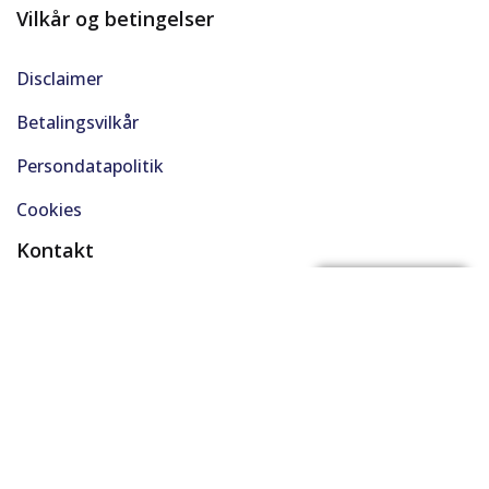
Vilkår og betingelser
Disclaimer
Betalingsvilkår
Persondatapolitik
Cookies
Kontakt
(+45) 61 48 45 45
FÅ BYTTEPRIS
support@solgt.com
Hverdage kl. 9-16
CVR. 40727353