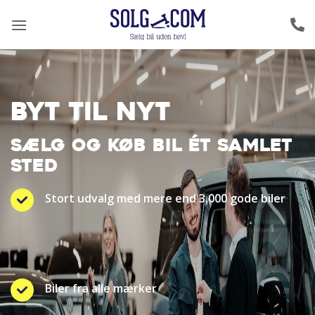
Fortsæt
til
indhold
BYT TIL NYT
SÆLG OG KØB BIL ÉT SAMLET
STED
Stort udvalg med mere end 3.000 gode biler
Biler fra alle mærker