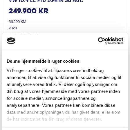
249.900
kr
56.290 KM
2023
KARVIL BILER A/S
FÅ BYTTEPRIS
Denne hjemmeside bruger cookies
Vi bruger cookies til at tilpasse vores indhold og
annoncer, til at vise dig funktioner til sociale medier og til
RINGKØBING
at analysere vores trafik. Vi deler også oplysninger om
din brug af vores hjemmeside med vores partnere inden
for sociale medier, annonceringspartnere og
analysepartnere. Vores partnere kan kombinere disse
data med andre oplysninger, du har givet dem, eller som
de har indsamlet fra din brug af deres tjenester.