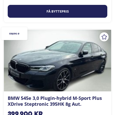
FÅ BYTTEPRIS
ESBJERG Ø
BMW 545e 3,0 Plugin-hybrid M-Sport Plus
XDrive Steptronic 395HK 8g Aut.
399.900
kr