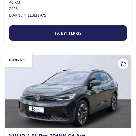
40 KM
2026
BJARNE NIELSEN A/S
FÅ BYTTEPRIS
MIDDELFART
VW ID.4 EL Pro 204HK 5d Aut.