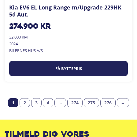
Kia EV6 EL Long Range m/Upgrade 229HK
5d Aut.
274.900
kr
32.000 KM
2024
BILERNES HUS A/S
FÅ BYTTEPRIS
1
2
3
4
…
274
275
276
→
Tilmeld dig vores