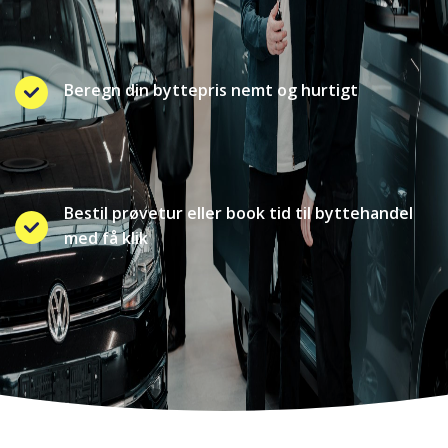
Beregn din byttepris nemt og hurtigt
Bestil prøvetur eller book tid til byttehandel
med få klik