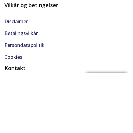
Vilkår og betingelser
Disclaimer
Betalingsvilkår
Persondatapolitik
Cookies
Kontakt
(+45) 61 48 45 45
FÅ BYTTEPRIS
support@solgt.com
Hverdage kl. 9-16
CVR. 40727353