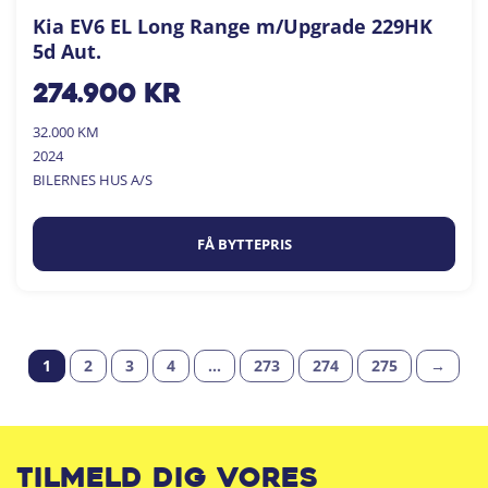
Kia EV6 EL Long Range m/Upgrade 229HK
5d Aut.
274.900
kr
32.000 KM
2024
BILERNES HUS A/S
FÅ BYTTEPRIS
1
2
3
4
…
273
274
275
→
Tilmeld dig vores