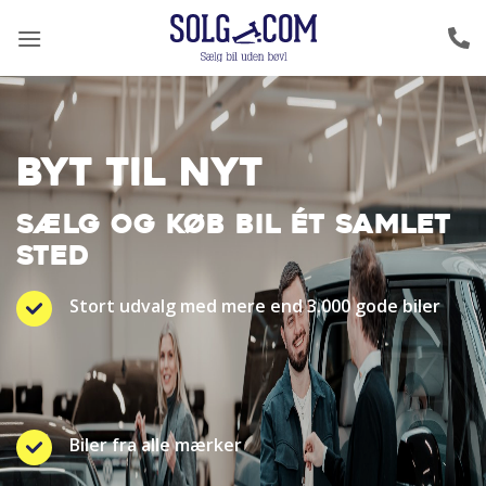
Fortsæt
til
indhold
BYT TIL NYT
SÆLG OG KØB BIL ÉT SAMLET
STED
Stort udvalg med mere end 3.000 gode biler
Biler fra alle mærker