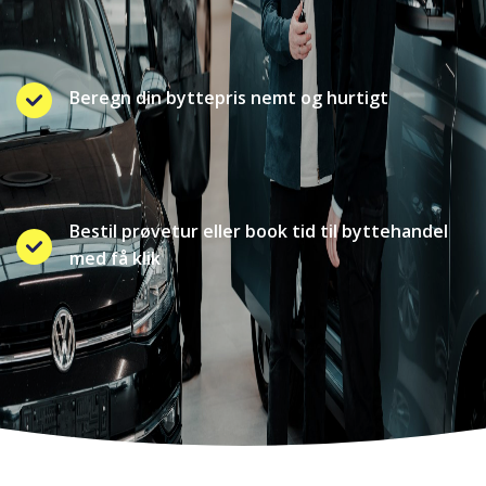
Beregn din byttepris nemt og hurtigt
Bestil prøvetur eller book tid til byttehandel
med få klik