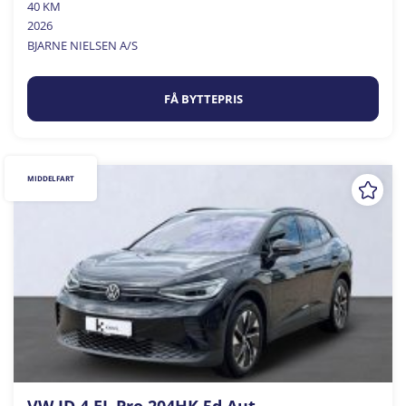
40 KM
2026
BJARNE NIELSEN A/S
FÅ BYTTEPRIS
MIDDELFART
VW ID.4 EL Pro 204HK 5d Aut.