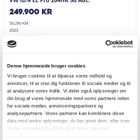
249.900
kr
56.290 KM
2023
KARVIL BILER A/S
FÅ BYTTEPRIS
Denne hjemmeside bruger cookies
Vi bruger cookies til at tilpasse vores indhold og
annoncer, til at vise dig funktioner til sociale medier og til
RINGKØBING
at analysere vores trafik. Vi deler også oplysninger om
din brug af vores hjemmeside med vores partnere inden
for sociale medier, annonceringspartnere og
analysepartnere. Vores partnere kan kombinere disse
data med andre oplysninger, du har givet dem, eller som
de har indsamlet fra din brug af deres tjenester.