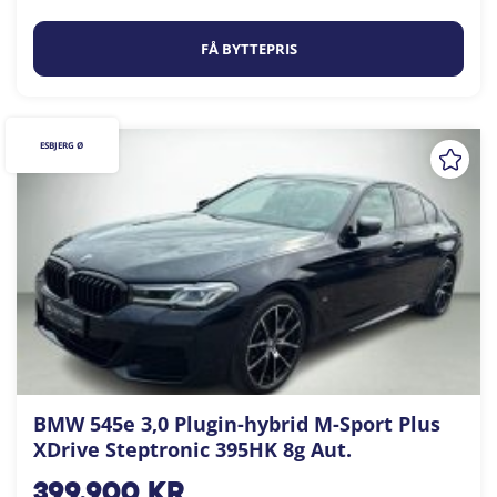
FÅ BYTTEPRIS
ESBJERG Ø
BMW 545e 3,0 Plugin-hybrid M-Sport Plus
XDrive Steptronic 395HK 8g Aut.
399.900
kr