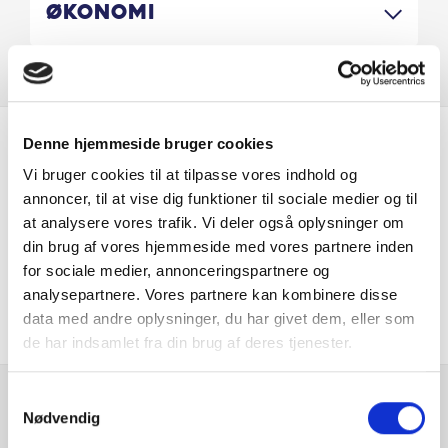
Søndag 13:00-16:00
Økonomi
Kontakt os gerne inden ankomst, så vores sælger er til
rådighed ved din ankomst.
Jensen og Nørgård A/S.
Autoriseret Hyundai forhandler.
Denne hjemmeside bruger cookies
Er du interesseret i
Vestermarksvej 3, 7200 Grindsted.
Vi bruger cookies til at tilpasse vores indhold og
Tlf. +45 75321311
denne bil?
annoncer, til at vise dig funktioner til sociale medier og til
Mail: Niels@jensenognoergaard.dk
at analysere vores trafik. Vi deler også oplysninger om
din brug af vores hjemmeside med vores partnere inden
www.jensenognoergaard.dk
KONTAKT FORHANDLER
for sociale medier, annonceringspartnere og
analysepartnere. Vores partnere kan kombinere disse
forbehold for indtastnings fejl
data med andre oplysninger, du har givet dem, eller som
de har indsamlet fra din brug af deres tjenester.
Samtykkevalg
Nødvendig
Se hvad vores