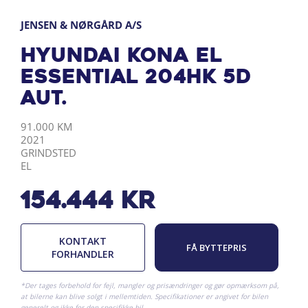
JENSEN & NØRGÅRD A/S
Hyundai Kona EL
Essential 204HK 5d
Aut.
KILOMETER
ÅRGANG
BY
DRIVMIDDEL
91.000 KM
2021
GRINDSTED
EL
154.444
kr
KONTAKT
FÅ BYTTEPRIS
FORHANDLER
*Der tages forbehold for fejl, mangler og prisændringer og gør opmærksom på,
at bilerne kan blive solgt i mellemtiden. Specifikationer er angivet for bilen
generelt og ikke for den specifikke bil.