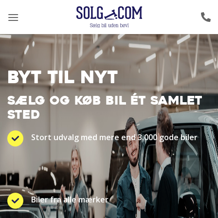
Fortsæt
til
indhold
BYT TIL NYT
SÆLG OG KØB BIL ÉT SAMLET
STED
Stort udvalg med mere end 3.000 gode biler
Biler fra alle mærker