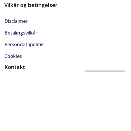
Vilkår og betingelser
Disclaimer
Betalingsvilkår
Persondatapolitik
Cookies
Kontakt
(+45) 61 48 45 45
FÅ BYTTEPRIS
support@solgt.com
Hverdage kl. 9-16
CVR. 40727353