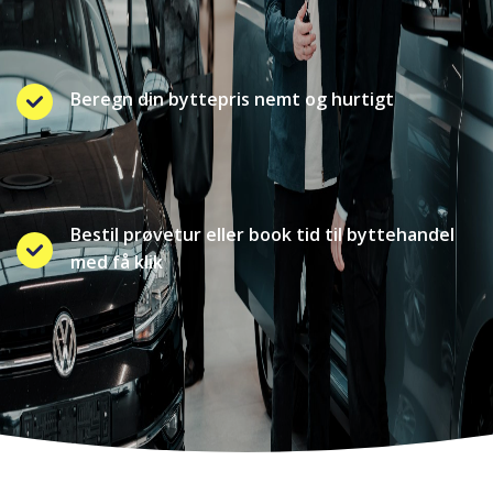
Beregn din byttepris nemt og hurtigt
Bestil prøvetur eller book tid til byttehandel
med få klik