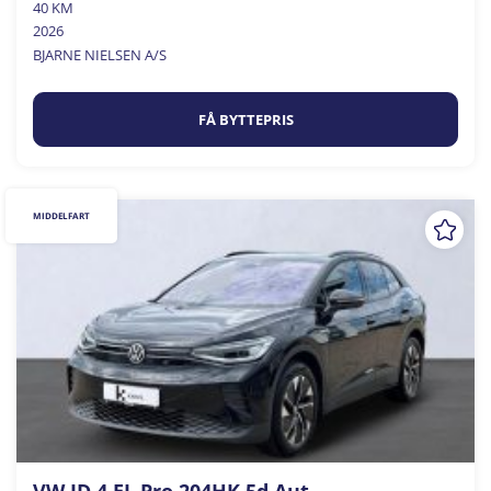
40 KM
2026
BJARNE NIELSEN A/S
FÅ BYTTEPRIS
MIDDELFART
VW ID.4 EL Pro 204HK 5d Aut.