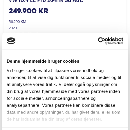
249.900
kr
56.290 KM
2023
KARVIL BILER A/S
FÅ BYTTEPRIS
Denne hjemmeside bruger cookies
Vi bruger cookies til at tilpasse vores indhold og
annoncer, til at vise dig funktioner til sociale medier og til
RINGKØBING
at analysere vores trafik. Vi deler også oplysninger om
din brug af vores hjemmeside med vores partnere inden
for sociale medier, annonceringspartnere og
analysepartnere. Vores partnere kan kombinere disse
data med andre oplysninger, du har givet dem, eller som
de har indsamlet fra din brug af deres tjenester.