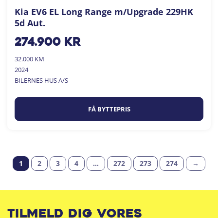
Kia EV6 EL Long Range m/Upgrade 229HK
5d Aut.
274.900
kr
32.000 KM
2024
BILERNES HUS A/S
FÅ BYTTEPRIS
1
2
3
4
…
272
273
274
→
Tilmeld dig vores