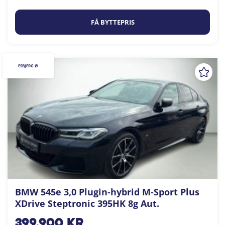
FÅ BYTTEPRIS
ESBJERG Ø
BMW 545e 3,0 Plugin-hybrid M-Sport Plus
XDrive Steptronic 395HK 8g Aut.
399.900
kr