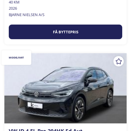
40 KM
2026
BJARNE NIELSEN A/S
FÅ BYTTEPRIS
MIDDELFART
VW ID.4 EL Pro 204HK 5d Aut.