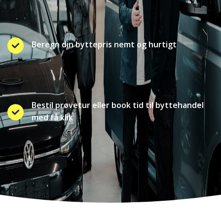
Beregn din byttepris nemt og hurtigt
Bestil prøvetur eller book tid til byttehandel
med få klik