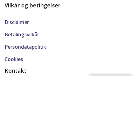
Vilkår og betingelser
Disclaimer
Betalingsvilkår
Persondatapolitik
Cookies
Kontakt
(+45) 61 48 45 45
FÅ BYTTEPRIS
support@solgt.com
Hverdage kl. 9-16
CVR. 40727353