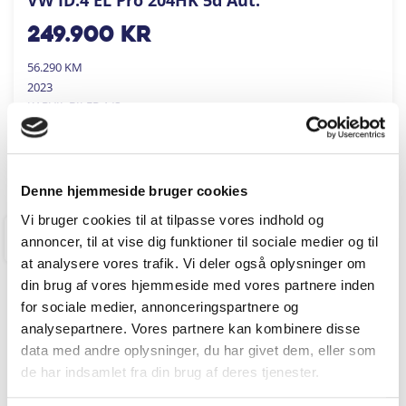
249.900
kr
56.290 KM
2023
KARVIL BILER A/S
FÅ BYTTEPRIS
Denne hjemmeside bruger cookies
Vi bruger cookies til at tilpasse vores indhold og
annoncer, til at vise dig funktioner til sociale medier og til
RINGKØBING
at analysere vores trafik. Vi deler også oplysninger om
din brug af vores hjemmeside med vores partnere inden
for sociale medier, annonceringspartnere og
analysepartnere. Vores partnere kan kombinere disse
data med andre oplysninger, du har givet dem, eller som
de har indsamlet fra din brug af deres tjenester.