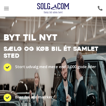
Fortsæt
til
indhold
BYT TIL NYT
SÆLG OG KØB BIL ÉT SAMLET
STED
Stort udvalg med mere end 3.000 gode biler
Biler fra alle mærker