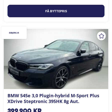
FÅ BYTTEPRIS
ESBJERG Ø
BMW 545e 3,0 Plugin-hybrid M-Sport Plus
XDrive Steptronic 395HK 8g Aut.
399.900
kr