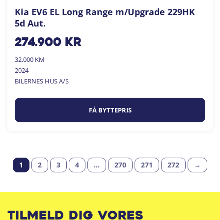
Kia EV6 EL Long Range m/Upgrade 229HK
5d Aut.
274.900
kr
32.000 KM
2024
BILERNES HUS A/S
FÅ BYTTEPRIS
1
2
3
4
…
270
271
272
→
Tilmeld dig vores