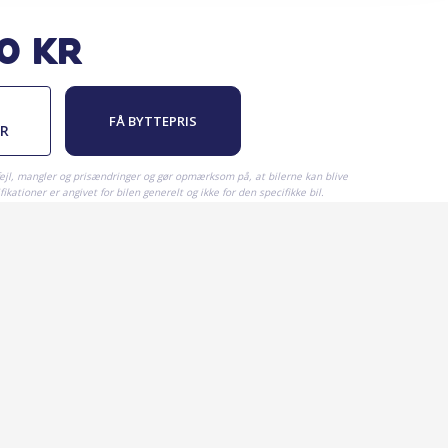
80
kr
FÅ BYTTEPRIS
ER
fejl, mangler og prisændringer og gør opmærksom på, at bilerne kan blive
ikationer er angivet for bilen generelt og ikke for den specifikke bil.