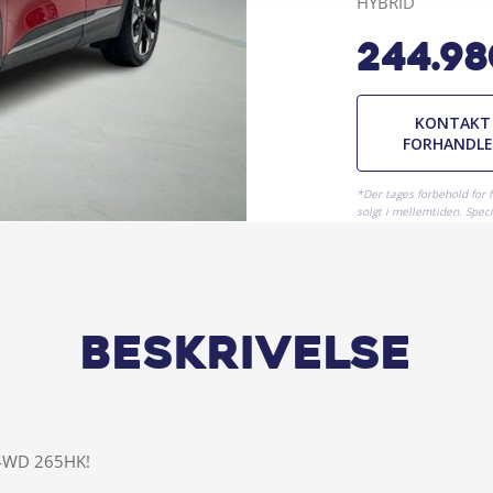
HYBRID
244.9
KONTAKT
FORHANDL
*Der tages forbehold for 
solgt i mellemtiden. Specif
Beskrivelse
 4WD 265HK!