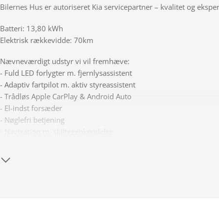
Bilernes Hus er autoriseret Kia servicepartner – kvalitet og eksperti
Batteri: 13,80 kWh
Elektrisk rækkevidde: 70km
Nævneværdigt udstyr vi vil fremhæve:
- Fuld LED forlygter m. fjernlysassistent
- Adaptiv fartpilot m. aktiv styreassistent
- Trådløs Apple CarPlay & Android Auto
- El-indst forsæder
- Nøglefri betjening
- Navigation m. skiltegenkendelse
- Blindvinkelassistent & vejbaneassistent
- Bakkamera inkl. parkeringssensor for/bag
- 3-zonet klimaanlæg m. sædevarme for
- Multifunktionslæderrat m. varme
✅ Finansiering med og uden udbetaling
✅ Vi tager gerne din nuværende bil i bytte