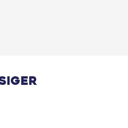
Rat m. varme
Sædevarme for
Tagræling
Udvendig temperaturmåler
Vejbaneassistent
siger