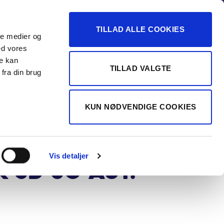
-16
TILLAD ALLE COOKIES
ale medier og
Vurdér min bil
 FORHANDLER
ed vores
re kan
TILLAD VALGTE
fra din brug
S
portage 1,6 T-
KUN NØDVENDIGE COOKIES
Plugin-hybrid
ade 4WD DCT
Vis detaljer
 5d 6g Aut.