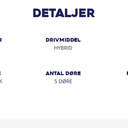
ceaftale til bilen, der matcher dine
Detaljer
R
DRIVMIDDEL
HYBRID
E
ANTAL DØRE
K
5 DØRE
lmærker på vores store moderne
n du ALTID regne med at få seriøs