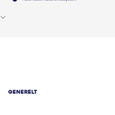
Bakkamera
DAB radio
El indst. førersæde
El-foldbare spejle m. varme
El-spejle
Elruder for
Generelt
Fartpilot