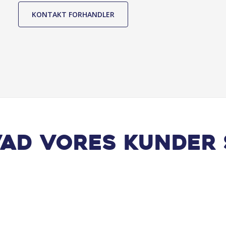
Parkeringssensor for/bag
KONTAKT FORHANDLER
Regnsensor
Skiltegenkendelse
Travel Assist
USB stik
vad vores kunder 