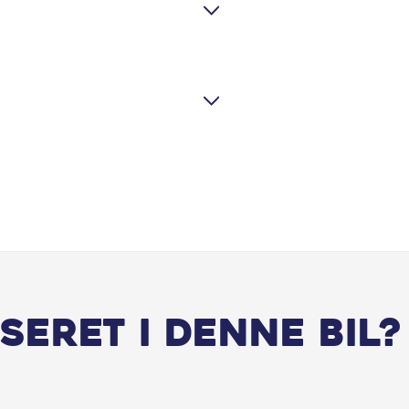
Højdejusterbart førersæde
Justerbart rat
Klimaanlæg 3-zoner
LED baglygter
Lyssensor
Mørk loftbeklædning
Musikstreaming via bluetooth
seret i denne bil?
Nøglefri start