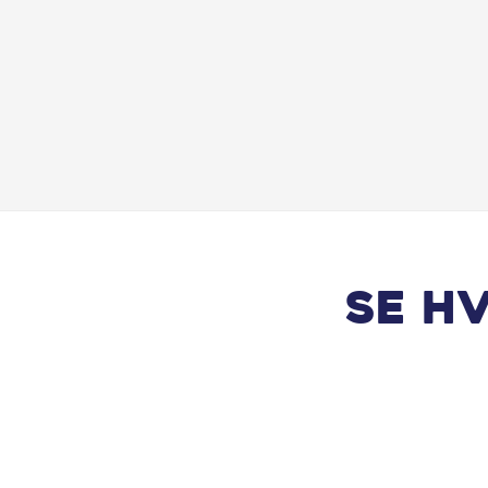
Parkeringssensor for
Ratvarme
Selealarm
Træthedsregistrering
USB C stik
Se h