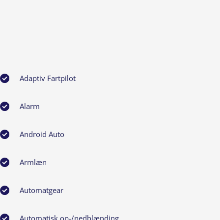
Adaptiv Fartpilot
Alarm
Android Auto
Armlæn
Automatgear
Automatisk op-/nedblænding