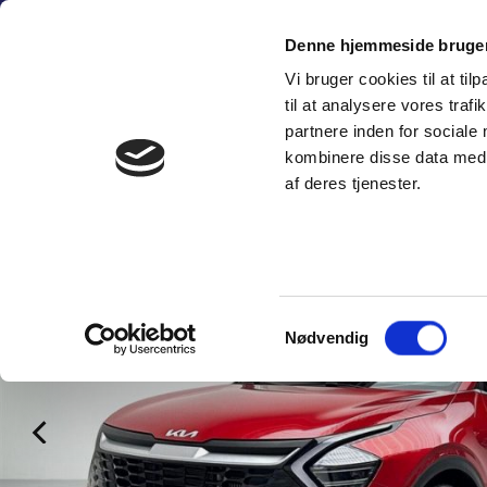
Fortsæt
(+45) 6
til
Denne hjemmeside bruger
indhold
Vi bruger cookies til at til
SÆLG PERSON
til at analysere vores tra
partnere inden for sociale
kombinere disse data med a
af deres tjenester.
Samtykkevalg
Nødvendig