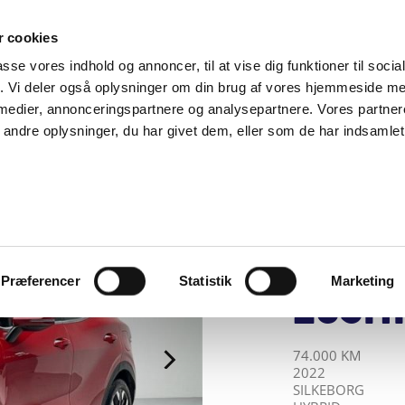
SUPPORT@SOLGT.COM
1 48 45 45
HVERDAGE 9
 cookies
passe vores indhold og annoncer, til at vise dig funktioner til soci
BIL
SÆLG VAREBIL
KØB BIL
KONTAKT OS
ARTIKLER
FIND
fik. Vi deler også oplysninger om din brug af vores hjemmeside m
 medier, annonceringspartnere og analysepartnere. Vores partne
ndre oplysninger, du har givet dem, eller som de har indsamlet 
BILERNES HUS A/
Kia S
GDI 
Upgr
Præferencer
Statistik
Marketing
265HK
KILOMETER
ÅRGANG
BY
DRIVMIDDEL
74.000 KM
2022
SILKEBORG