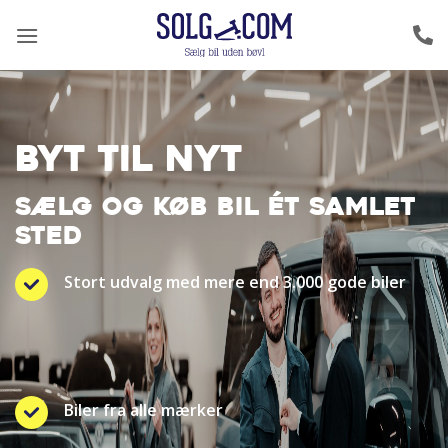
Fortsæt
til
indhold
BYT TIL NYT
SÆLG OG KØB BIL ÉT SAMLET
STED
Stort udvalg med mere end 3.000 gode biler
Biler fra alle mærker