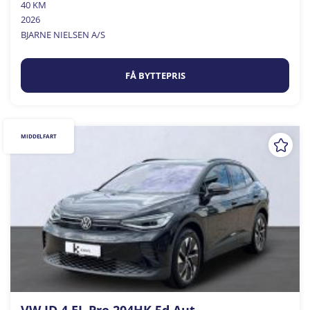
40 KM
2026
BJARNE NIELSEN A/S
FÅ BYTTEPRIS
MIDDELFART
VW ID.4 EL Pro 204HK 5d Aut.