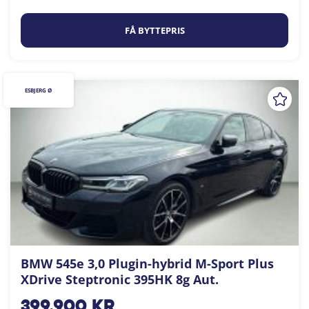
FÅ BYTTEPRIS
ESBJERG Ø
BMW 545e 3,0 Plugin-hybrid M-Sport Plus
XDrive Steptronic 395HK 8g Aut.
399.900
kr