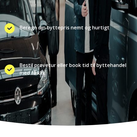
Beregn din byttepris nemt og hurtigt
Bestil prøvetur eller book tid til byttehandel
med få klik