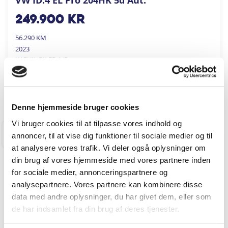
249.900
kr
56.290 KM
2023
KARVIL BILER A/S
FÅ BYTTEPRIS
Denne hjemmeside bruger cookies
Vi bruger cookies til at tilpasse vores indhold og
annoncer, til at vise dig funktioner til sociale medier og til
RINGKØBING
at analysere vores trafik. Vi deler også oplysninger om
din brug af vores hjemmeside med vores partnere inden
for sociale medier, annonceringspartnere og
analysepartnere. Vores partnere kan kombinere disse
data med andre oplysninger, du har givet dem, eller som
de har indsamlet fra din brug af deres tjenester.