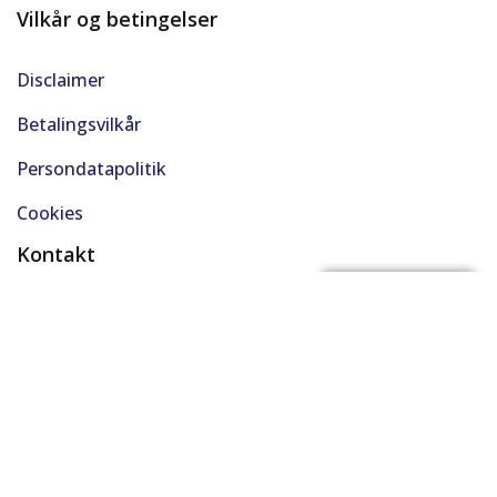
Vilkår og betingelser
Disclaimer
Betalingsvilkår
Persondatapolitik
Cookies
Kontakt
(+45) 61 48 45 45
FÅ BYTTEPRIS
support@solgt.com
Hverdage kl. 9-16
CVR. 40727353