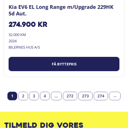
Kia EV6 EL Long Range m/Upgrade 229HK
5d Aut.
274.900
kr
32.000 KM
2024
BILERNES HUS A/S
FÅ BYTTEPRIS
1
2
3
4
…
272
273
274
→
Tilmeld dig vores