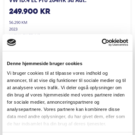
249.900
kr
56.290 KM
2023
KARVIL BILER A/S
FÅ BYTTEPRIS
Denne hjemmeside bruger cookies
Vi bruger cookies til at tilpasse vores indhold og
annoncer, til at vise dig funktioner til sociale medier og til
RINGKØBING
at analysere vores trafik. Vi deler også oplysninger om
din brug af vores hjemmeside med vores partnere inden
for sociale medier, annonceringspartnere og
analysepartnere. Vores partnere kan kombinere disse
data med andre oplysninger, du har givet dem, eller som
de har indsamlet fra din brug af deres tjenester.