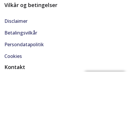
Vilkår og betingelser
Disclaimer
Betalingsvilkår
Persondatapolitik
Cookies
Kontakt
(+45) 61 48 45 45
FÅ BYTTEPRIS
support@solgt.com
Hverdage kl. 9-16
CVR. 40727353