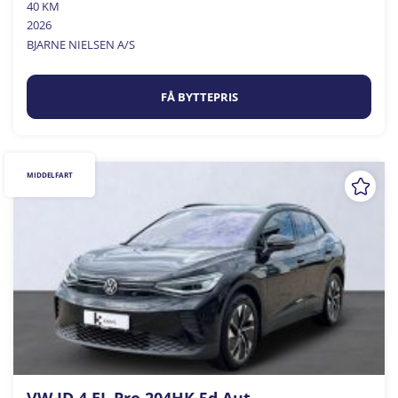
40 KM
2026
BJARNE NIELSEN A/S
FÅ BYTTEPRIS
MIDDELFART
VW ID.4 EL Pro 204HK 5d Aut.