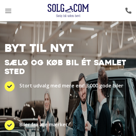
Fortsæt
til
indhold
BYT TIL NYT
SÆLG OG KØB BIL ÉT SAMLET
STED
Stort udvalg med mere end 3.000 gode biler
Biler fra alle mærker