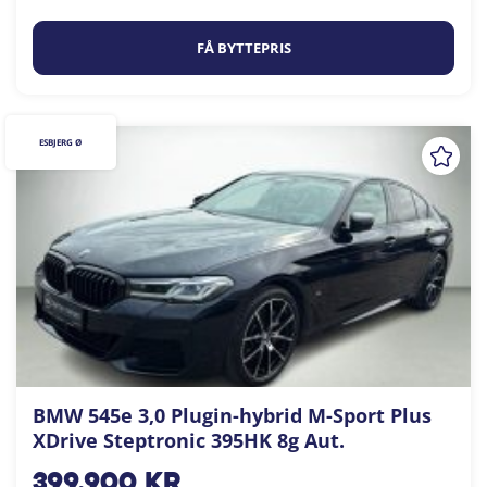
FÅ BYTTEPRIS
ESBJERG Ø
BMW 545e 3,0 Plugin-hybrid M-Sport Plus
XDrive Steptronic 395HK 8g Aut.
399.900
kr