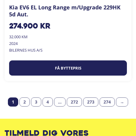
Kia EV6 EL Long Range m/Upgrade 229HK
5d Aut.
274.900
kr
32.000 KM
2024
BILERNES HUS A/S
FÅ BYTTEPRIS
1
2
3
4
…
272
273
274
→
Tilmeld dig vores