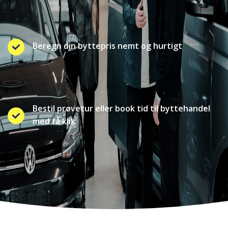
Beregn din byttepris nemt og hurtigt
Bestil prøvetur eller book tid til byttehandel
med få klik