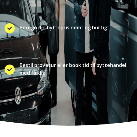
Beregn din byttepris nemt og hurtigt
Bestil prøvetur eller book tid til byttehandel
med få klik