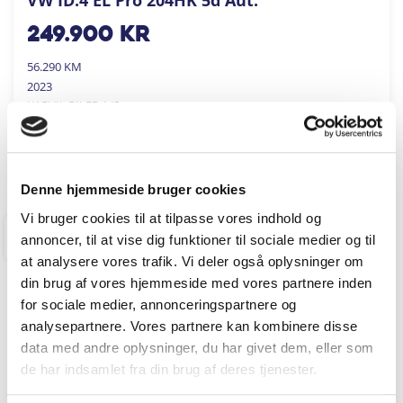
249.900
kr
56.290 KM
2023
KARVIL BILER A/S
FÅ BYTTEPRIS
Denne hjemmeside bruger cookies
Vi bruger cookies til at tilpasse vores indhold og
annoncer, til at vise dig funktioner til sociale medier og til
RINGKØBING
at analysere vores trafik. Vi deler også oplysninger om
din brug af vores hjemmeside med vores partnere inden
for sociale medier, annonceringspartnere og
analysepartnere. Vores partnere kan kombinere disse
data med andre oplysninger, du har givet dem, eller som
de har indsamlet fra din brug af deres tjenester.