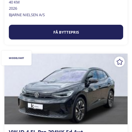
40 KM
2026
BJARNE NIELSEN A/S
FÅ BYTTEPRIS
MIDDELFART
VW ID.4 EL Pro 204HK 5d Aut.