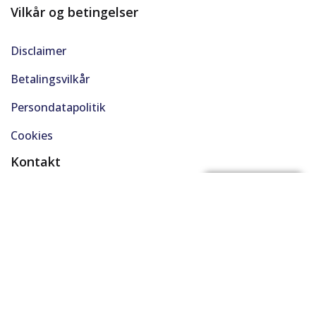
Vilkår og betingelser
Disclaimer
Betalingsvilkår
Persondatapolitik
Cookies
Kontakt
(+45) 61 48 45 45
FÅ BYTTEPRIS
support@solgt.com
Hverdage kl. 9-16
CVR. 40727353