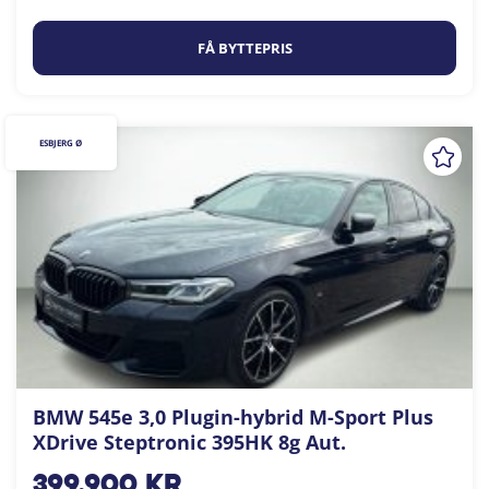
FÅ BYTTEPRIS
ESBJERG Ø
BMW 545e 3,0 Plugin-hybrid M-Sport Plus
XDrive Steptronic 395HK 8g Aut.
399.900
kr