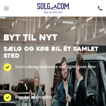
Fortsæt
til
indhold
BYT TIL NYT
SÆLG OG KØB BIL ÉT SAMLET
STED
Stort udvalg med mere end 3.000 gode biler
Biler fra alle mærker