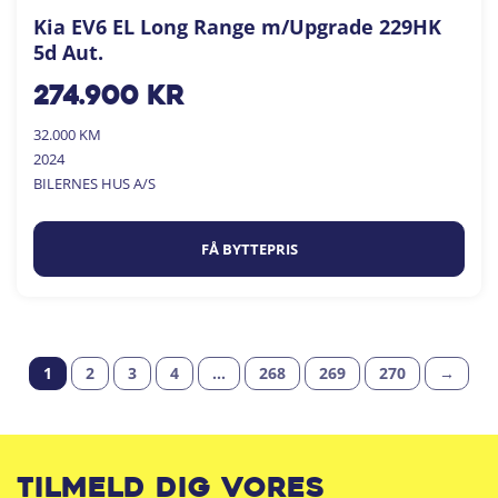
Kia EV6 EL Long Range m/Upgrade 229HK
5d Aut.
274.900
kr
32.000 KM
2024
BILERNES HUS A/S
FÅ BYTTEPRIS
1
2
3
4
…
268
269
270
→
Tilmeld dig vores