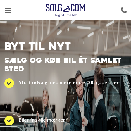
Fortsæt
til
indhold
BYT TIL NYT
SÆLG OG KØB BIL ÉT SAMLET
STED
Stort udvalg med mere end 3.000 gode biler
Biler fra alle mærker