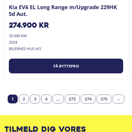
Kia EV6 EL Long Range m/Upgrade 229HK
5d Aut.
274.900
kr
32.000 KM
2024
BILERNES HUS A/S
FÅ BYTTEPRIS
1
2
3
4
…
273
274
275
→
Tilmeld dig vores