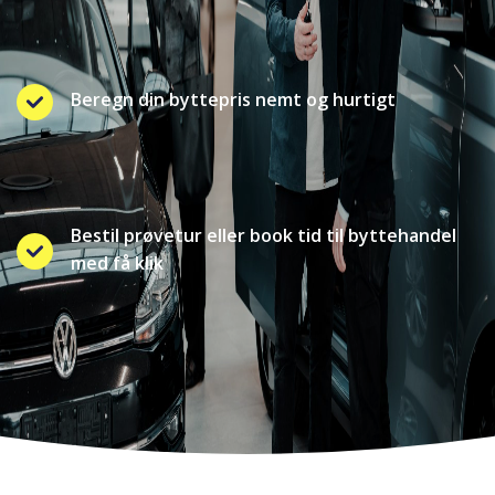
Beregn din byttepris nemt og hurtigt
Bestil prøvetur eller book tid til byttehandel
med få klik