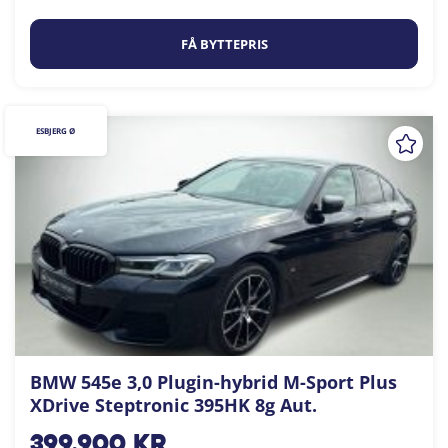
FÅ BYTTEPRIS
ESBJERG Ø
BMW 545e 3,0 Plugin-hybrid M-Sport Plus
XDrive Steptronic 395HK 8g Aut.
399.900
kr