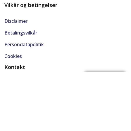
Vilkår og betingelser
Disclaimer
Betalingsvilkår
Persondatapolitik
Cookies
Kontakt
(+45) 61 48 45 45
FÅ BYTTEPRIS
support@solgt.com
Hverdage kl. 9-16
CVR. 40727353