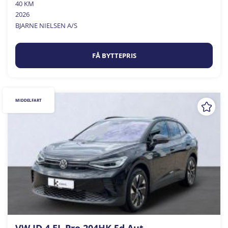
40 KM
2026
BJARNE NIELSEN A/S
FÅ BYTTEPRIS
MIDDELFART
VW ID.4 EL Pro 204HK 5d Aut.