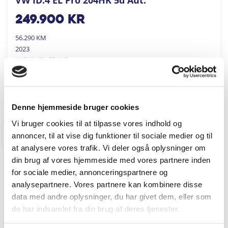
249.900
kr
56.290 KM
2023
KARVIL BILER A/S
FÅ BYTTEPRIS
Denne hjemmeside bruger cookies
Vi bruger cookies til at tilpasse vores indhold og
annoncer, til at vise dig funktioner til sociale medier og til
RINGKØBING
at analysere vores trafik. Vi deler også oplysninger om
din brug af vores hjemmeside med vores partnere inden
for sociale medier, annonceringspartnere og
analysepartnere. Vores partnere kan kombinere disse
data med andre oplysninger, du har givet dem, eller som
de har indsamlet fra din brug af deres tjenester.