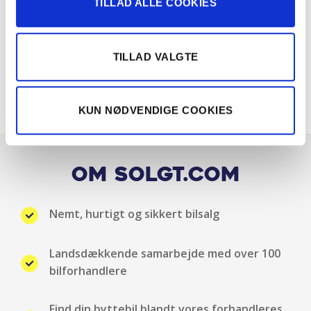
TILLAD ALLE COOKIES
Keyless go
TILLAD VALGTE
Klimaanlæg
Kørecomputer
KUN NØDVENDIGE COOKIES
Læderrat
LED kørelys
Om Solgt.com
Metallak
Nemt, hurtigt og sikkert bilsalg
Multifunktionsrat
Landsdækkende samarbejde med over 100
Multijusterbart rat
bilforhandlere
Musikstreaming via bluetooth
Find din byttebil blandt vores forhandleres