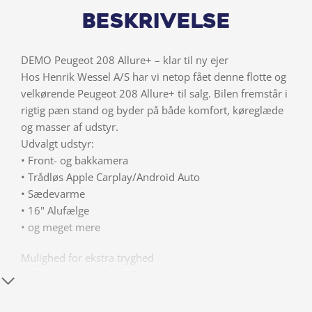
Beskrivelse
DEMO Peugeot 208 Allure+ – klar til ny ejer
Hos Henrik Wessel A/S har vi netop fået denne flotte og
velkørende Peugeot 208 Allure+ til salg. Bilen fremstår i
rigtig pæn stand og byder på både komfort, køreglæde
og masser af udstyr.
Udvalgt udstyr:
• Front- og bakkamera
• Trådløs Apple Carplay/Android Auto
• Sædevarme
• 16" Alufælge
• og meget mere
Mulighed for ekstra tryghed
✔ Fragus garanti kan tilkøbes – landsdækkende
dækning i op til 48 måneder.
✔ PAVA undervognsbehandling kan tilvælges for 5.995