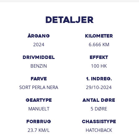
kr.
✔ Serviceaftale (Gold) med årligt service – kan tegnes op
Detaljer
til 5 år.
Attraktiv finansiering
ÅRGANG
KILOMETER
2024
6.666 KM
Forsikring
Vi samarbejder med If Forsikring, hvor du får 20 % rabat
DRIVMIDDEL
EFFEKT
på forsikringspræmien de første 12 måneder.
BENZIN
100 HK
Kontakt os i dag for mere information eller en prøvetur.
FARVE
1. INDREG.
Henrik Wessel AS
SORT PERLA NERA
29/10-2024
Firskovvej 19 – 2800 Kgs. Lyngby
Tlf.: 44 44 99 99
GEARTYPE
ANTAL DØRE
Der tages forbehold for tastefejl.
MANUELT
5 DØRE
FORBRUG
CHASSISTYPE
23.7 KM/L
HATCHBACK