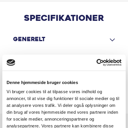
Apple CarPlay
Aut. nedblændeligt bakspejl
Specifikationer
Automatisk op-/nedblænding
Generelt
AUX stik
Bakkamera
Motor & Ydelse
Bluetooth
Denne hjemmeside bruger cookies
DAB radio
Økonomi
Vi bruger cookies til at tilpasse vores indhold og
Dæktryksovervågning
annoncer, til at vise dig funktioner til sociale medier og til
at analysere vores trafik. Vi deler også oplysninger om
Digital instrumentering
din brug af vores hjemmeside med vores partnere inden
for sociale medier, annonceringspartnere og
analysepartnere. Vores partnere kan kombinere disse
El-foldbare spejle m. varme