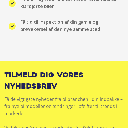
klargjorte biler
Parkeringssensor bag
Få tid til inspektion af din gamle og
Regnsensor
prøvekørsel af den nye samme sted
Sædevarme for
Selealarm
Service OK
Tilmeld dig vores
Servo
nyhedsbrev
Splitbagsæde
Få de vigtigste nyheder fra bilbranchen i din indbakke –
fra nye bilmodeller og ændringer i afgifter til trends i
Startspærre
markedet.
Træthedsregistrering
Vi deler også guides og indsigter fra Solgt.com, som