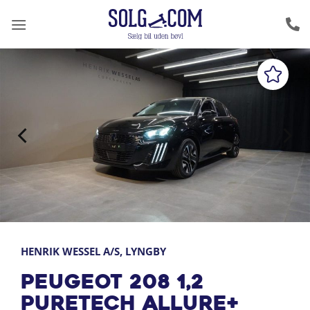
Fortsæt
til
indhold
HENRIK WESSEL A/S, LYNGBY
Peugeot 208 1,2
PureTech Allure+