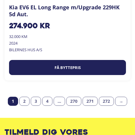
Kia EV6 EL Long Range m/Upgrade 229HK
5d Aut.
274.900
kr
32.000 KM
2024
BILERNES HUS A/S
FÅ BYTTEPRIS
1
2
3
4
…
270
271
272
→
Tilmeld dig vores