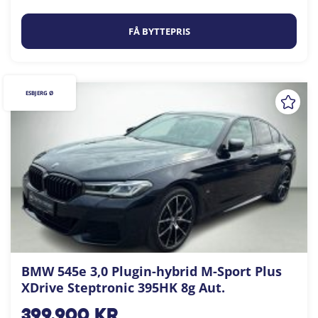
FÅ BYTTEPRIS
ESBJERG Ø
BMW 545e 3,0 Plugin-hybrid M-Sport Plus
XDrive Steptronic 395HK 8g Aut.
399.900
kr