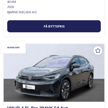
40 KM
2026
BJARNE NIELSEN A/S
FÅ BYTTEPRIS
MIDDELFART
VW ID.4 EL Pro 204HK 5d Aut.