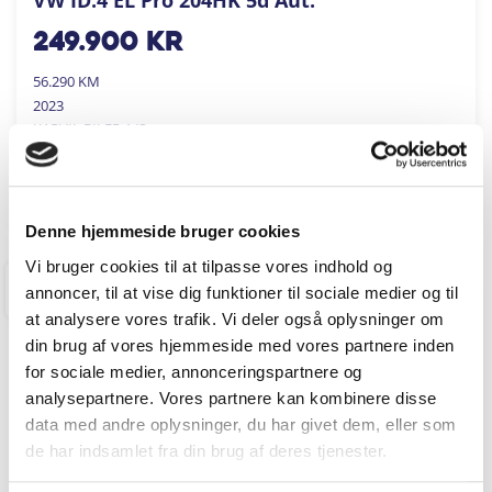
249.900
kr
56.290 KM
2023
KARVIL BILER A/S
FÅ BYTTEPRIS
Denne hjemmeside bruger cookies
Vi bruger cookies til at tilpasse vores indhold og
annoncer, til at vise dig funktioner til sociale medier og til
RINGKØBING
at analysere vores trafik. Vi deler også oplysninger om
din brug af vores hjemmeside med vores partnere inden
for sociale medier, annonceringspartnere og
analysepartnere. Vores partnere kan kombinere disse
data med andre oplysninger, du har givet dem, eller som
de har indsamlet fra din brug af deres tjenester.