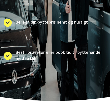
Beregn din byttepris nemt og hurtigt
Bestil prøvetur eller book tid til byttehandel
med få klik