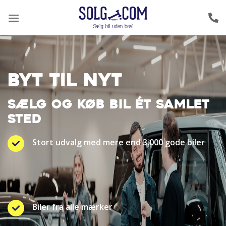
Fortsæt
til
indhold
BYT TIL NYT
SÆLG OG KØB BIL ÉT SAMLET
STED
Stort udvalg med mere end 3.000 gode biler
Biler fra alle mærker