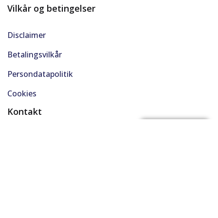
Vilkår og betingelser
Disclaimer
Betalingsvilkår
Persondatapolitik
Cookies
Kontakt
(+45) 61 48 45 45
FÅ BYTTEPRIS
support@solgt.com
Hverdage kl. 9-16
CVR. 40727353