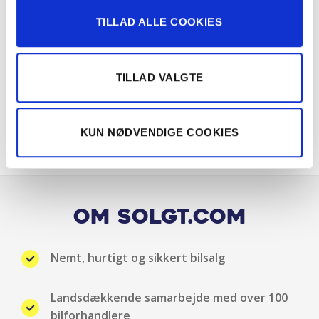
TILLAD ALLE COOKIES
Multifunk. læderrat m. varme
Musikstreaming via bluetooth
TILLAD VALGTE
Nøglefri betjening
KUN NØDVENDIGE COOKIES
Panoramasoltag
Parkeringssensor for/bag
Regnsensor
Om Solgt.com
Sædevarme for
Nemt, hurtigt og sikkert bilsalg
Skiltegenkendelse
Landsdækkende samarbejde med over 100
Sporholder assistent
bilforhandlere