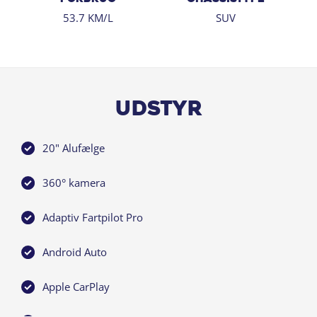
- Digital instrumentering
53.7 KM/L
SUV
- Nøglefri betjening
- Sædevarme for
Køretøjet er tilgængeligt i Aalborg. Kontakt os for
yderligere oplysninger på info@maibom.dk. Kom forbi
Udstyr
og oplev din næste bil – Peugeot e-3008 EL GT Pack
210HK.
20" Alufælge
360° kamera
Adaptiv Fartpilot Pro
Android Auto
Apple CarPlay