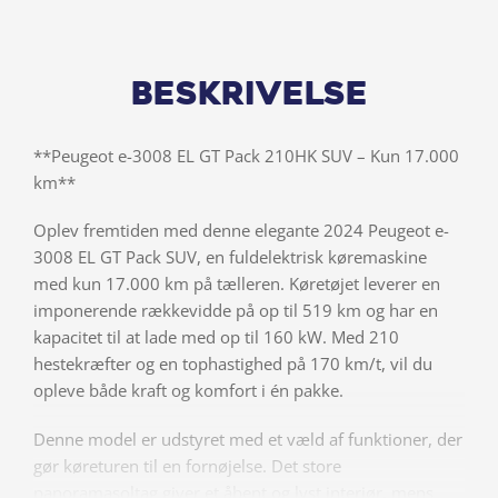
Beskrivelse
**Peugeot e-3008 EL GT Pack 210HK SUV – Kun 17.000
km**
Oplev fremtiden med denne elegante 2024 Peugeot e-
3008 EL GT Pack SUV, en fuldelektrisk køremaskine
med kun 17.000 km på tælleren. Køretøjet leverer en
imponerende rækkevidde på op til 519 km og har en
kapacitet til at lade med op til 160 kW. Med 210
hestekræfter og en tophastighed på 170 km/t, vil du
opleve både kraft og komfort i én pakke.
Denne model er udstyret med et væld af funktioner, der
gør køreturen til en fornøjelse. Det store
panoramasoltag giver et åbent og lyst interiør, mens