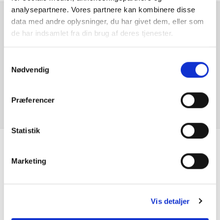
analysepartnere. Vores partnere kan kombinere disse
data med andre oplysninger, du har givet dem, eller som
Elektrisk Kabinevarmer
Er du interesseret i
de har indsamlet fra din brug af deres tjenester.
denne bil?
Elruder for/bag
Samtykkevalg
Nødvendig
Fjernlys assistent
KONTAKT FORHANDLER
Fod betjent bagklap
Præferencer
Højdejusterbart forsæder
Statistik
Isofix
Se hvad vores
Marketing
Klimaanlæg 2-zoner
kunder siger
Matrix LED forlygter
Vis detaljer
Mørktonede ruder bag