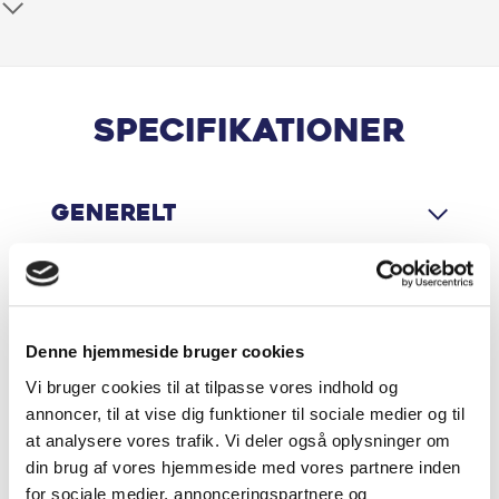
Armlæn for/bag
Aut. nedblændeligt bakspejl
Automatisk nødbremsesystem
Specifikationer
Blindvinkelassistent
Generelt
Bluetooth
DAB radio
Motor & Ydelse
Digital instrumentering
Denne hjemmeside bruger cookies
Vi bruger cookies til at tilpasse vores indhold og
El-foldbare spejle m. varme
Økonomi
annoncer, til at vise dig funktioner til sociale medier og til
at analysere vores trafik. Vi deler også oplysninger om
El-håndbremse
din brug af vores hjemmeside med vores partnere inden
for sociale medier, annonceringspartnere og
Elektrisk bagklap