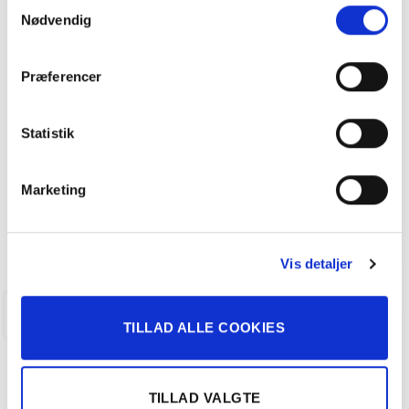
Samtykkevalg
Nødvendig
Navor E5 1,5 Plugin-hybrid Rock E-CVT
218HK 5d Aut.
Præferencer
214.900
kr
Statistik
14.000 KM
2025
ANDERSEN BILER
Marketing
FÅ BYTTEPRIS
Vis detaljer
TAASTRUP
TILLAD ALLE COOKIES
TILLAD VALGTE