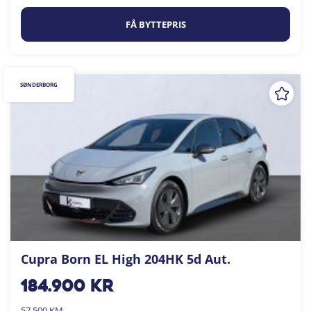
FÅ BYTTEPRIS
SØNDERBORG
Cupra Born EL High 204HK 5d Aut.
184.900
kr
57.500 KM