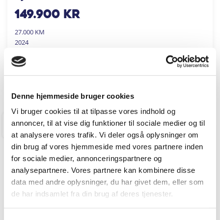
149.900
kr
27.000 KM
2024
ANDERSEN BILER
FÅ BYTTEPRIS
Denne hjemmeside bruger cookies
Vi bruger cookies til at tilpasse vores indhold og
annoncer, til at vise dig funktioner til sociale medier og til
ROSKILDE
at analysere vores trafik. Vi deler også oplysninger om
din brug af vores hjemmeside med vores partnere inden
for sociale medier, annonceringspartnere og
analysepartnere. Vores partnere kan kombinere disse
data med andre oplysninger, du har givet dem, eller som
de har indsamlet fra din brug af deres tjenester.