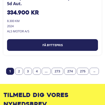
5d Aut.
334.900
kr
8.300 KM
2024
ALS MOTOR A/S
FÅ BYTTEPRIS
1
2
3
4
…
273
274
275
→
Tilmeld dig vores
nyhedsbrev