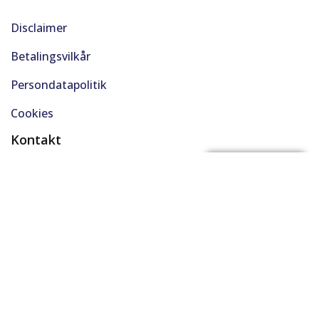
Disclaimer
Betalingsvilkår
Persondatapolitik
Cookies
Kontakt
(+45) 61 48 45 45
FÅ BYTTEPRIS
support@solgt.com
Hverdage kl. 9-16
CVR. 40727353