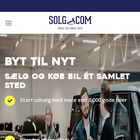
Fortsæt
til
indhold
BYT TIL NYT
SÆLG OG KØB BIL ÉT SAMLET
STED
Stort udvalg med mere end 3.000 gode biler
Biler fra alle mærker