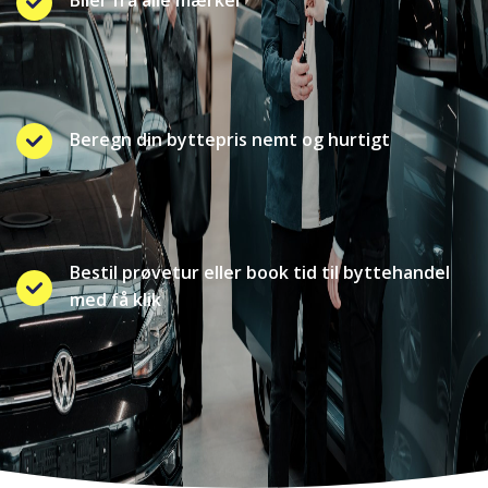
Beregn din byttepris nemt og hurtigt
Bestil prøvetur eller book tid til byttehandel
med få klik