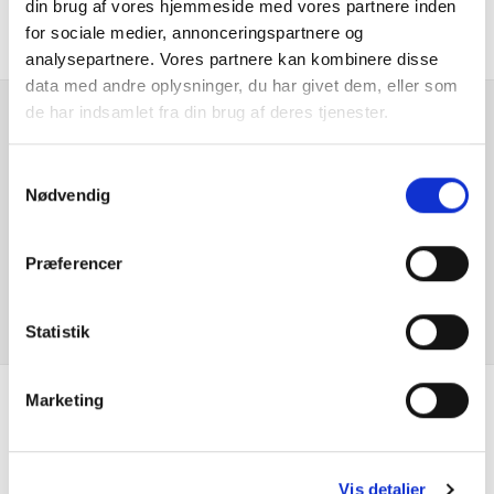
din brug af vores hjemmeside med vores partnere inden
for sociale medier, annonceringspartnere og
analysepartnere. Vores partnere kan kombinere disse
data med andre oplysninger, du har givet dem, eller som
de har indsamlet fra din brug af deres tjenester.
Er du interesseret i
Samtykkevalg
denne bil?
Nødvendig
KONTAKT FORHANDLER
Præferencer
Statistik
Marketing
Se hvad vores
kunder siger
Vis detaljer