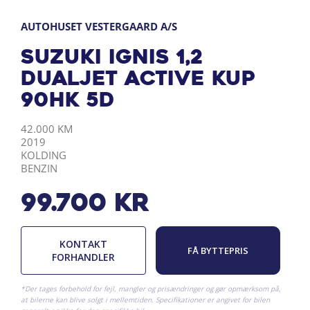
AUTOHUSET VESTERGAARD A/S
Suzuki Ignis 1,2
Dualjet Active KUP
90HK 5d
KILOMETER
ÅRGANG
BY
DRIVMIDDEL
42.000 KM
2019
KOLDING
BENZIN
99.700
kr
KONTAKT
FÅ BYTTEPRIS
FORHANDLER
*Der tages forbehold for fejl, mangler og prisændringer og gør opmærksom på,
at bilerne kan blive solgt i mellemtiden. Specifikationer er angivet for bilen