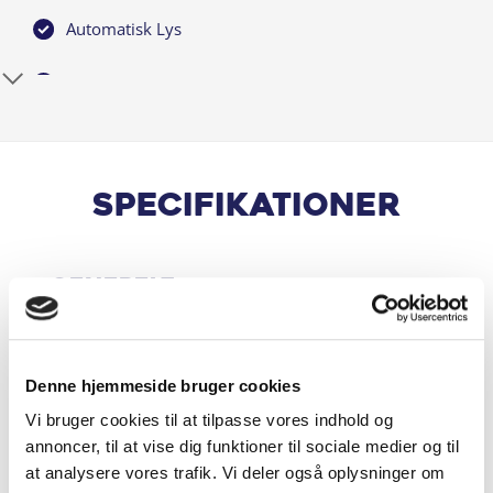
Automatisk Lys
Bakkamera
Bluetooth
El-spejle
Specifikationer
El-spejle med varme
Generelt
Elruder for
Håndfri telefon
Motor & Ydelse
Denne hjemmeside bruger cookies
Musikstreaming via bluetooth
Vi bruger cookies til at tilpasse vores indhold og
annoncer, til at vise dig funktioner til sociale medier og til
Tågelygter for/bag
Økonomi
at analysere vores trafik. Vi deler også oplysninger om