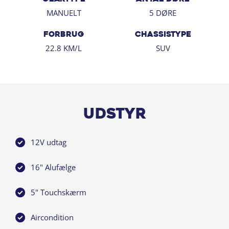
dages returret og gratis hjemmelevering ved onlinekøb!
MANUELT
5 DØRE
FORBRUG
CHASSISTYPE
22.8 KM/L
SUV
Udstyr
12V udtag
16" Alufælge
5" Touchskærm
Aircondition