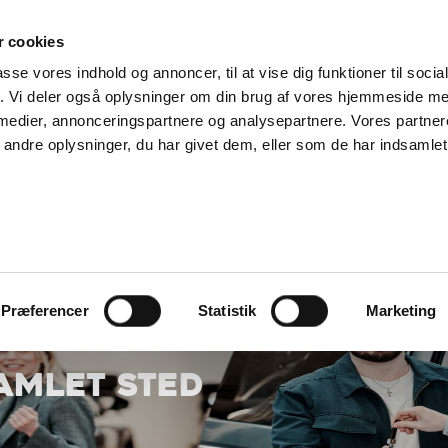
SUPPORT@SOLGT.COM
1 48 45 45
HVERDAGE 9
 cookies
passe vores indhold og annoncer, til at vise dig funktioner til soci
KØB BIL
BIL
SÆLG VAREBIL
KONTAKT OS
ARTIKLER
FIND
fik. Vi deler også oplysninger om din brug af vores hjemmeside m
 medier, annonceringspartnere og analysepartnere. Vores partne
ndre oplysninger, du har givet dem, eller som de har indsamlet 
Præferencer
Statistik
Marketing
SAMLET STED