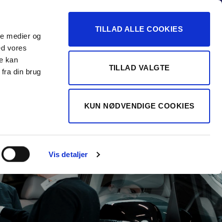
-16
TILLAD ALLE COOKIES
ale medier og
Vurdér min bil
 FORHANDLER
ed vores
re kan
TILLAD VALGTE
fra din brug
KUN NØDVENDIGE COOKIES
Vis detaljer