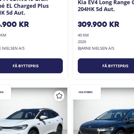
Kia EV4 Long Range 
é EL Charged Plus
204HK 5d Aut.
K 5d Aut.
4.900
kr
309.900
kr
0 KM
40 KM
2026
E NIELSEN A/S
BJARNE NIELSEN A/S
FÅ BYTTEPRIS
FÅ BYTTEPRIS
ING
HOLSTEBRO