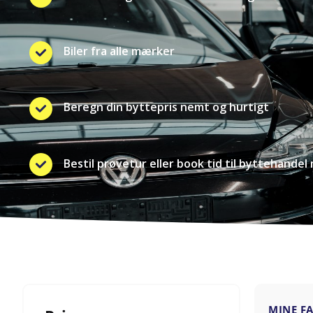
Biler fra alle mærker
Beregn din byttepris nemt og hurtigt
Bestil prøvetur eller book tid til byttehandel 
MINE F