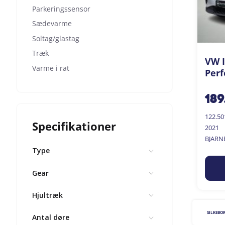
Parkeringssensor
Sædevarme
Soltag/glastag
Træk
VW I
Varme i rat
Perf
189
122.5
Specifikationer
2021
BJARN
Type
Gear
Hjultræk
SILKEBO
Antal døre