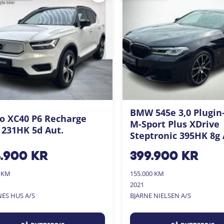
BMW 545e 3,0 Plugin
o XC40 P6 Recharge
M-Sport Plus XDrive
 231HK 5d Aut.
Steptronic 395HK 8g 
4.900
kr
399.900
kr
0 KM
155.000 KM
2021
NES HUS A/S
BJARNE NIELSEN A/S