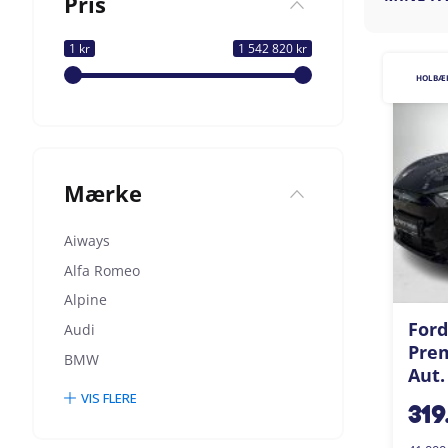
Pris
1 kr
1 542 820 kr
HOLBÆ
Mærke
Aiways
Alfa Romeo
Alpine
Ford
Audi
Pre
BMW
Aut.
VIS FLERE
319