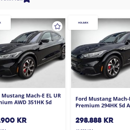
K
HOLBÆK
 Mustang Mach-E EL UR
Ford Mustang Mach-
mium AWD 351HK 5d
Premium 294HK 5d A
.900
kr
298.888
kr