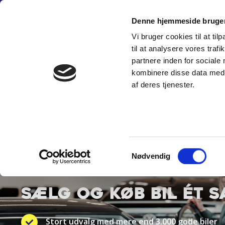
Fortsæt
(+45) 6
til
Denne hjemmeside bruger
indhold
Vi bruger cookies til at til
SÆLG PERSON
til at analysere vores tra
partnere inden for sociale
kombinere disse data med a
af deres tjenester.
Samtykkevalg
BYT TIL NYT
Nødvendig
SÆLG OG KØB BIL ÉT 
Stort udvalg med mere end 3.000 gode biler