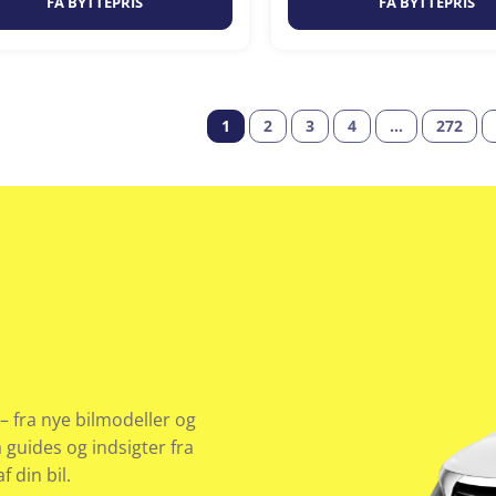
FÅ BYTTEPRIS
FÅ BYTTEPRIS
1
2
3
4
…
272
– fra nye bilmodeller og
å guides og indsigter fra
 din bil.