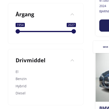
41.00
2024
BJARN
Årgang
1954
2027
SKIVE
Drivmiddel
El
Benzin
Hybrid
Diesel
BMW 