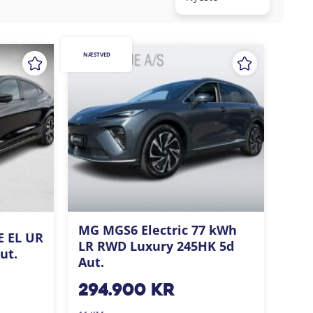
NÆSTVED
MG MGS6 Electric 77 kWh
E EL UR
LR RWD Luxury 245HK 5d
ut.
Aut.
294.900
kr