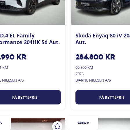
D.4 EL Family
Skoda Enyaq 80 iV 2
ormance 204HK 5d Aut.
Aut.
.990
kr
284.800
kr
01 KM
66.860 KM
2023
E NIELSEN A/S
BJARNE NIELSEN A/S
FÅ BYTTEPRIS
FÅ BYTTEPRIS
RG
ESBJERG Ø