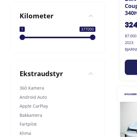
Coup
340H
Kilometer
32
1
377000
87.00
2023
BJARN
Ekstraudstyr
360 Kamera
RINGKØB
Android Auto
Apple CarPlay
Bakkamera
Fartpilot
Klima