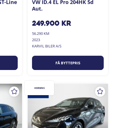
GT-Line
VW ID.4 EL Pro 204HK 5d
Aut.
249.900
kr
56.290 KM
2023
KARVIL BILER A/S
FÅ BYTTEPRIS
HORSENS