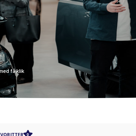
med få klik
AVORITTER
0