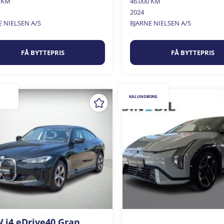
0 KM
46.000 KM
2024
E NIELSEN A/S
BJARNE NIELSEN A/S
FÅ BYTTEPRIS
FÅ BYTTEPRIS
KALUNDBORG
i4 eDrive40 Gran