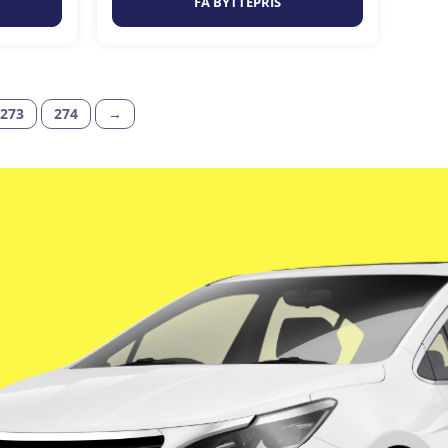
FÅ BYTTEPRIS
273
274
→