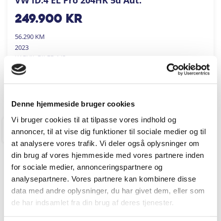
249.900
kr
56.290 KM
2023
KARVIL BILER A/S
FÅ BYTTEPRIS
Denne hjemmeside bruger cookies
Vi bruger cookies til at tilpasse vores indhold og
annoncer, til at vise dig funktioner til sociale medier og til
RINGKØBING
at analysere vores trafik. Vi deler også oplysninger om
din brug af vores hjemmeside med vores partnere inden
for sociale medier, annonceringspartnere og
analysepartnere. Vores partnere kan kombinere disse
data med andre oplysninger, du har givet dem, eller som
de har indsamlet fra din brug af deres tjenester.