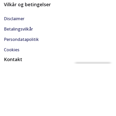
Vilkår og betingelser
Disclaimer
Betalingsvilkår
Persondatapolitik
Cookies
Kontakt
(+45) 61 48 45 45
FÅ BYTTEPRIS
support@solgt.com
Hverdage kl. 9-16
CVR. 40727353