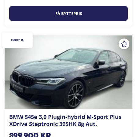
FÅ BYTTEPRIS
ESBJERG Ø
BMW 545e 3,0 Plugin-hybrid M-Sport Plus
XDrive Steptronic 395HK 8g Aut.
399.900
kr