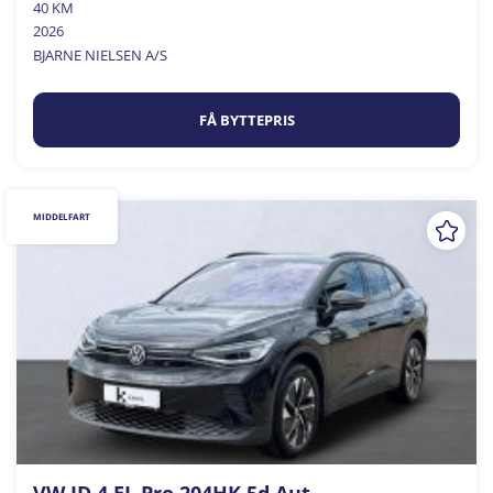
40 KM
2026
BJARNE NIELSEN A/S
FÅ BYTTEPRIS
MIDDELFART
VW ID.4 EL Pro 204HK 5d Aut.