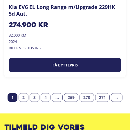
Kia EV6 EL Long Range m/Upgrade 229HK
5d Aut.
274.900
kr
32.000 KM
2024
BILERNES HUS A/S
FÅ BYTTEPRIS
1
2
3
4
…
269
270
271
→
Tilmeld dig vores