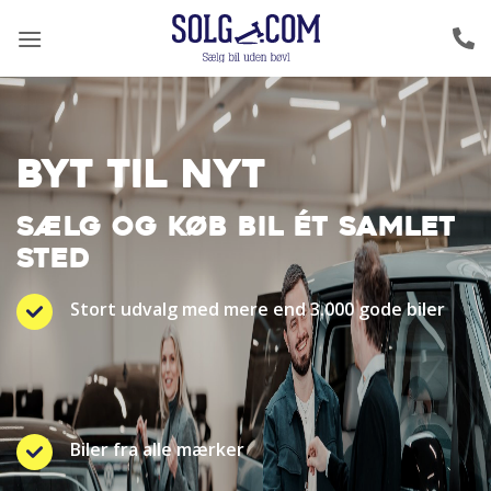
Fortsæt
til
indhold
BYT TIL NYT
SÆLG OG KØB BIL ÉT SAMLET
STED
Stort udvalg med mere end 3.000 gode biler
Biler fra alle mærker