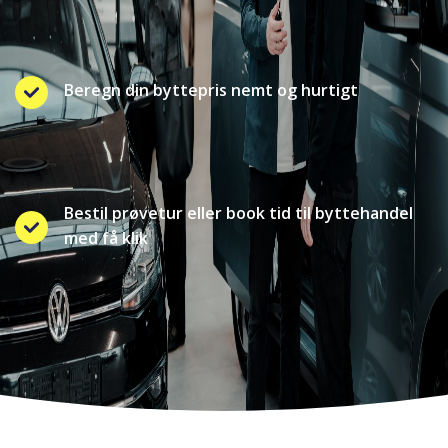
Beregn din byttepris nemt og hurtigt
Bestil prøvetur eller book tid til byttehandel
med få klik