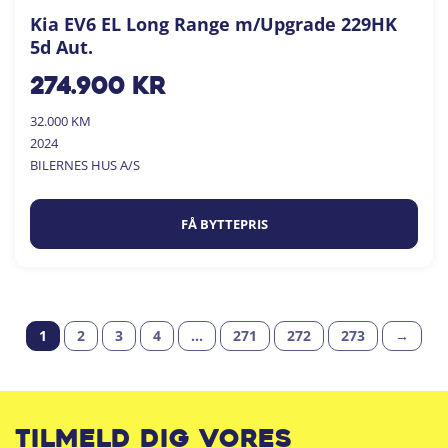
Kia EV6 EL Long Range m/Upgrade 229HK
5d Aut.
274.900
kr
32.000 KM
2024
BILERNES HUS A/S
FÅ BYTTEPRIS
1
2
3
4
…
271
272
273
→
Tilmeld dig vores