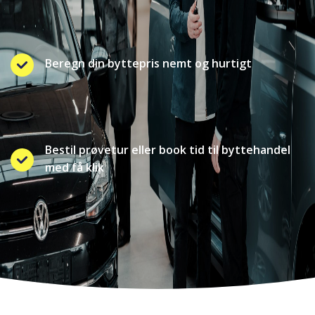
Beregn din byttepris nemt og hurtigt
Bestil prøvetur eller book tid til byttehandel
med få klik