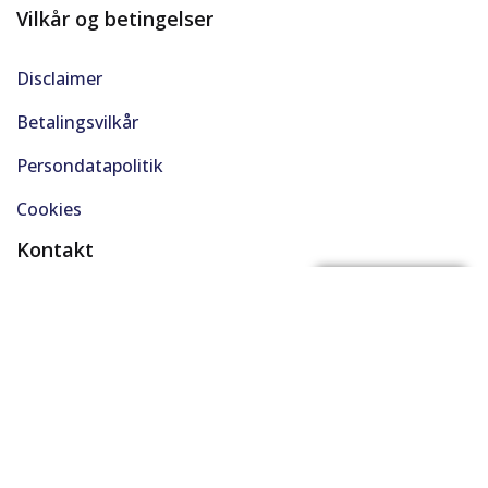
Vilkår og betingelser
Disclaimer
Betalingsvilkår
Persondatapolitik
Cookies
Kontakt
(+45) 61 48 45 45
FÅ BYTTEPRIS
support@solgt.com
Hverdage kl. 9-16
CVR. 40727353