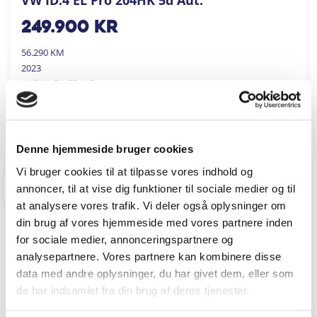
249.900
kr
56.290 KM
2023
KARVIL BILER A/S
FÅ BYTTEPRIS
Denne hjemmeside bruger cookies
Vi bruger cookies til at tilpasse vores indhold og
annoncer, til at vise dig funktioner til sociale medier og til
RINGKØBING
at analysere vores trafik. Vi deler også oplysninger om
din brug af vores hjemmeside med vores partnere inden
for sociale medier, annonceringspartnere og
analysepartnere. Vores partnere kan kombinere disse
data med andre oplysninger, du har givet dem, eller som
de har indsamlet fra din brug af deres tjenester.