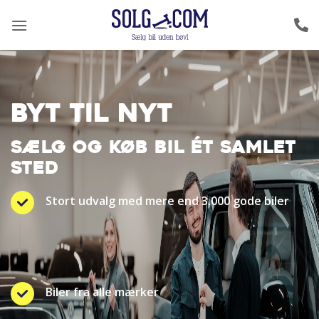
Fortsæt
til
indhold
BYT TIL NYT
SÆLG OG KØB BIL ÉT SAMLET
STED
Stort udvalg med mere end 3.000 gode biler
Biler fra alle mærker