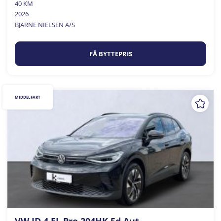
40 KM
2026
BJARNE NIELSEN A/S
FÅ BYTTEPRIS
MIDDELFART
VW ID.4 EL Pro 204HK 5d Aut.