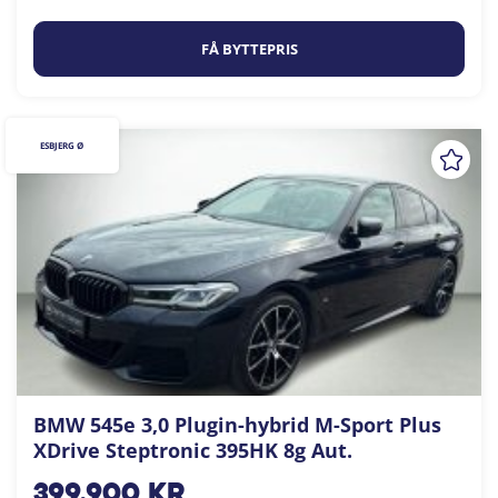
FÅ BYTTEPRIS
ESBJERG Ø
BMW 545e 3,0 Plugin-hybrid M-Sport Plus
XDrive Steptronic 395HK 8g Aut.
399.900
kr