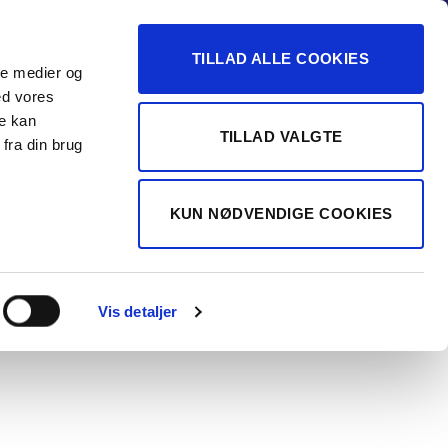
-16
TILLAD ALLE COOKIES
ale medier og
Vurdér min bil
 FORHANDLER
ed vores
re kan
TILLAD VALGTE
fra din brug
TERGAARD A/S
KUN NØDVENDIGE COOKIES
ta BZ4X EL
ve Tech 224HK
Vis detaljer
t.