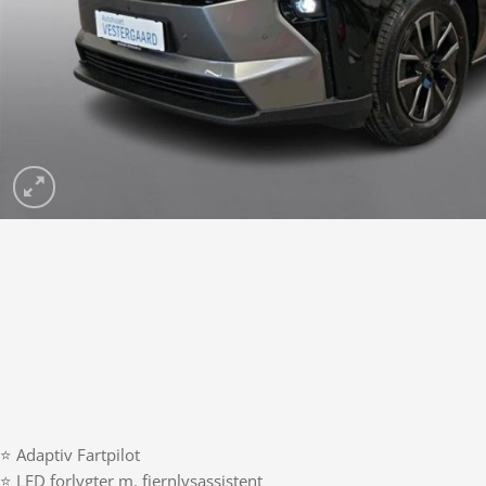
⭐ Adaptiv Fartpilot
⭐ LED forlygter m. fjernlysassistent