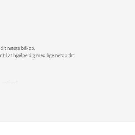
 dit næste bilkøb.
ar til at hjælpe dig med lige netop dit
pr. måned!
at se alle dine muligheder! Husk du har