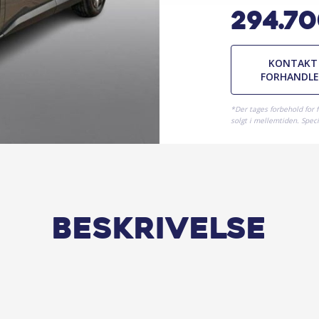
294.7
KONTAKT
FORHANDL
*Der tages forbehold for 
solgt i mellemtiden. Specif
Beskrivelse