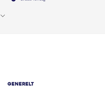
Fuld LED forlygter
Isofix
LED baglygter
Nøglefri start
Servo
Generelt