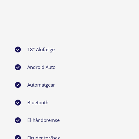
18" Alufælge
Android Auto
Automatgear
Bluetooth
El-håndbremse
Elruder for/bag