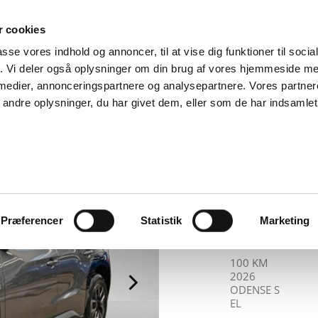
SUPPORT@SOLGT.COM
1 48 45 45
HVERDAGE 9
 cookies
passe vores indhold og annoncer, til at vise dig funktioner til soci
BIL
SÆLG VAREBIL
KØB BIL
KONTAKT OS
ARTIKLER
FIND
fik. Vi deler også oplysninger om din brug af vores hjemmeside m
 medier, annonceringspartnere og analysepartnere. Vores partne
ndre oplysninger, du har givet dem, eller som de har indsamlet 
AUTOHUSET VES
Toyo
Acti
Præferencer
Statistik
Marketing
5d Au
KILOMETER
ÅRGANG
BY
DRIVMIDDEL
100 KM
2026
ODENSE S
EL