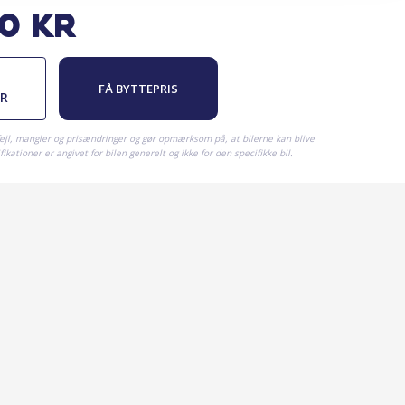
00
kr
FÅ BYTTEPRIS
ER
fejl, mangler og prisændringer og gør opmærksom på, at bilerne kan blive
ikationer er angivet for bilen generelt og ikke for den specifikke bil.