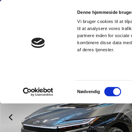
Fortsæt
(+45) 6
til
Denne hjemmeside bruger
indhold
Vi bruger cookies til at til
SÆLG PERSON
til at analysere vores tra
partnere inden for sociale
kombinere disse data med a
af deres tjenester.
Samtykkevalg
Nødvendig