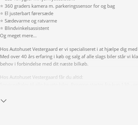
⭐ 360 graders kamera m. parkeringssensor for og bag
⭐ El justerbart førersæde
⭐ Sædevarme og ratvarme
⭐ Blindvinkelsassistent
Og meget mere...
Hos Autohuset Vestergaard er vi specialiseret i at hjælpe dig med
Med over 40 års erfaring i køb og salg af alle slags biler står vi kl
behov i forbindelse med dit næste bilkøb.
Hos Autohuset Vestergaard får du altid:
Serviceaftaler til alle brugte biler. Priserne starter fra kun 130,- 
Attraktive finansieringsmuligheder med og uden udbetaling!
Konkurrencedygtige forsikringer
Vi tager alle biler i bytte!
Mulighed for udvidet garanti
Klik ind på Autohuset Vestergaard.dk og tryk på "Kom igang" for 
14 dages returret og gratis hjemmelevering ved onlinekøb!