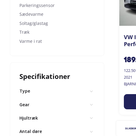
Parkeringssensor
Sædevarme
Soltag/glastag
Træk
VW I
Varme i rat
Perf
189
122.5
Specifikationer
2021
BJARN
Type
Gear
Hjultræk
SILKEBO
Antal døre