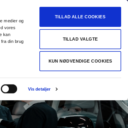
-16
TILLAD ALLE COOKIES
ale medier og
Vurdér min bil
 FORHANDLER
ed vores
re kan
TILLAD VALGTE
fra din brug
KUN NØDVENDIGE COOKIES
Vis detaljer