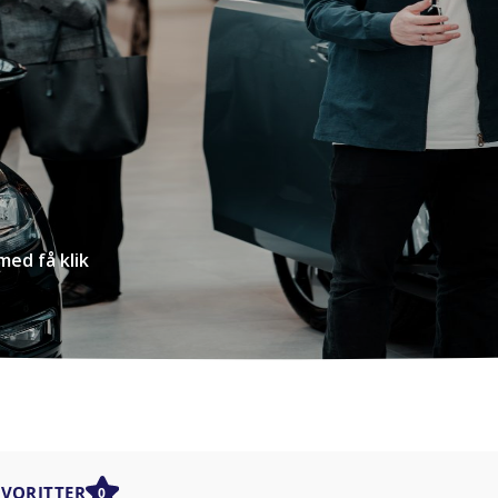
med få klik
AVORITTER
0