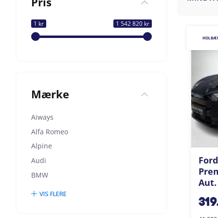
Pris
1 kr
1 542 820 kr
HOLBÆ
Mærke
Aiways
Alfa Romeo
Alpine
Ford
Audi
Pre
BMW
Aut.
VIS FLERE
319