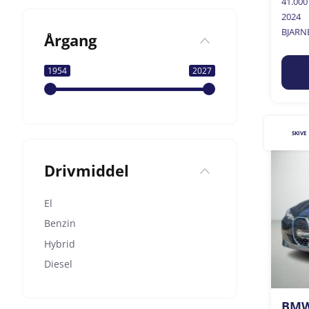
41.00
2024
BJARN
Årgang
1954
2027
SKIVE
Drivmiddel
El
Benzin
Hybrid
Diesel
BMW 