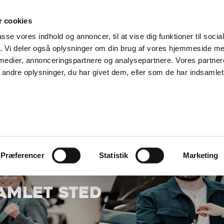
SUPPORT@SOLGT.COM
1 48 45 45
HVERDAGE 9
 cookies
passe vores indhold og annoncer, til at vise dig funktioner til soci
KØB BIL
BIL
SÆLG VAREBIL
KONTAKT OS
ARTIKLER
FIND
fik. Vi deler også oplysninger om din brug af vores hjemmeside m
 medier, annonceringspartnere og analysepartnere. Vores partne
ndre oplysninger, du har givet dem, eller som de har indsamlet 
Præferencer
Statistik
Marketing
SAMLET STED