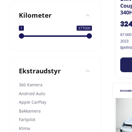
Coup
340H
Kilometer
32
1
377000
87.00
2023
BJARN
Ekstraudstyr
360 Kamera
RINGKØB
Android Auto
Apple CarPlay
Bakkamera
Fartpilot
Klima