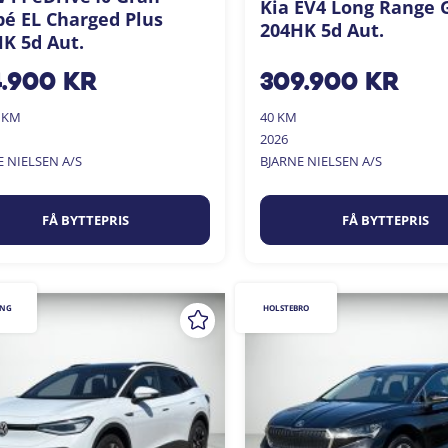
Kia EV4 Long Range 
é EL Charged Plus
204HK 5d Aut.
K 5d Aut.
4.900
kr
309.900
kr
0 KM
40 KM
2026
E NIELSEN A/S
BJARNE NIELSEN A/S
FÅ BYTTEPRIS
FÅ BYTTEPRIS
ING
HOLSTEBRO