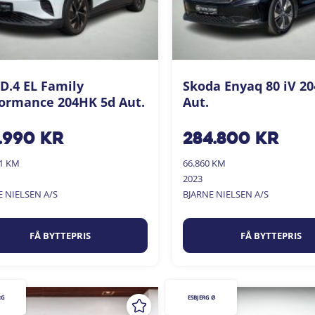
D.4 EL Family
Skoda Enyaq 80 iV 2
ormance 204HK 5d Aut.
Aut.
.990
kr
284.800
kr
01 KM
66.860 KM
2023
E NIELSEN A/S
BJARNE NIELSEN A/S
FÅ BYTTEPRIS
FÅ BYTTEPRIS
RG
ESBJERG Ø