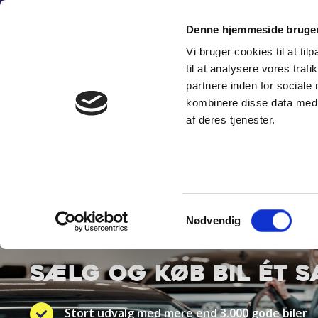
Fortsæt
(+45) 6
til
Denne hjemmeside bruger
indhold
Vi bruger cookies til at til
SÆLG PERSON
til at analysere vores tra
partnere inden for sociale
kombinere disse data med a
af deres tjenester.
Samtykkevalg
BYT TIL NYT
Nødvendig
SÆLG OG KØB BIL ÉT 
Stort udvalg med mere end 3.000 gode biler