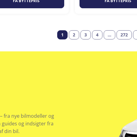
FÅ BYTTEPRIS
FÅ BYTTEPRIS
1
2
3
4
…
272
– fra nye bilmodeller og
å guides og indsigter fra
 din bil.