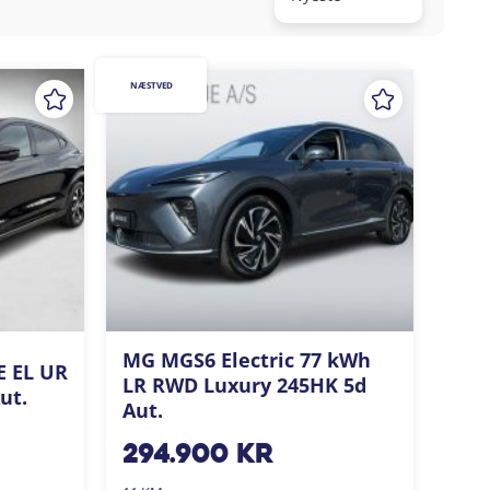
NÆSTVED
MG MGS6 Electric 77 kWh
E EL UR
LR RWD Luxury 245HK 5d
ut.
Aut.
294.900
kr