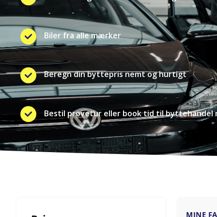
Biler fra alle mærker
Beregn din byttepris nemt og hurtigt
Bestil prøvetur eller book tid til byttehandel 
MINE F