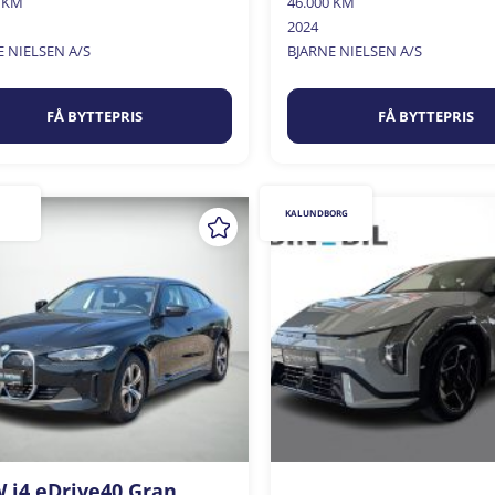
0 KM
46.000 KM
2024
E NIELSEN A/S
BJARNE NIELSEN A/S
FÅ BYTTEPRIS
FÅ BYTTEPRIS
KALUNDBORG
i4 eDrive40 Gran