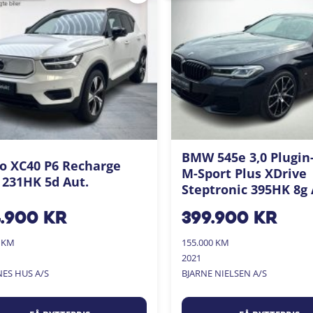
BMW 545e 3,0 Plugin
o XC40 P6 Recharge
M-Sport Plus XDrive
 231HK 5d Aut.
Steptronic 395HK 8g 
4.900
kr
399.900
kr
0 KM
155.000 KM
2021
NES HUS A/S
BJARNE NIELSEN A/S