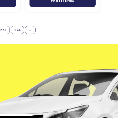
FÅ BYTTEPRIS
273
274
→