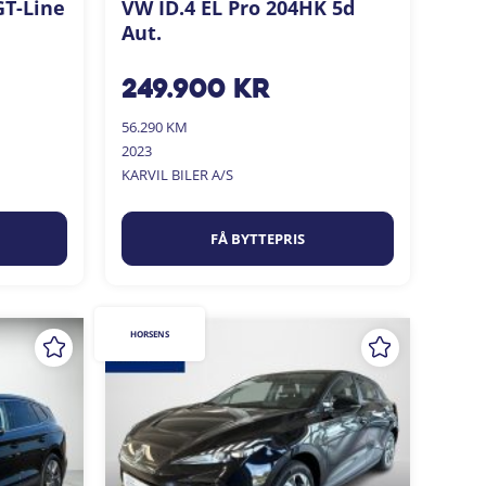
GT-Line
VW ID.4 EL Pro 204HK 5d
Aut.
249.900
kr
56.290 KM
2023
KARVIL BILER A/S
FÅ BYTTEPRIS
HORSENS