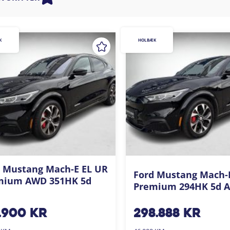
K
HOLBÆK
 Mustang Mach-E EL UR
Ford Mustang Mach-
mium AWD 351HK 5d
Premium 294HK 5d A
.900
kr
298.888
kr