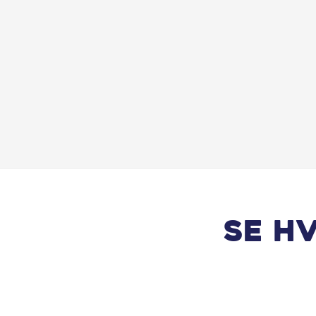
Parkeringssensor for/bag
Rat m. varme
Selealarm
Sort himmel
Touchskærm
Se h
Træthedsregistrering
Varme i bagruden