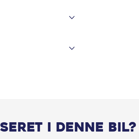
Infocenter
Klimaanlæg 2-zoner
Læderrat (Kunstlæder)
LED interiørbelysning
Metallak
Multifunktionsrat
Navigation
seret i denne bil?
One pedal drive