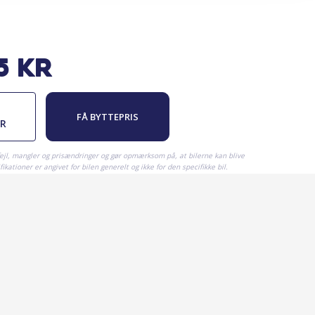
5
kr
FÅ BYTTEPRIS
ER
fejl, mangler og prisændringer og gør opmærksom på, at bilerne kan blive
ikationer er angivet for bilen generelt og ikke for den specifikke bil.