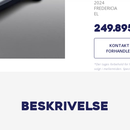
2024
FREDERICIA
EL
249.89
KONTAKT
FORHANDL
*Der tages forbehold for 
solgt i mellemtiden. Specif
Beskrivelse