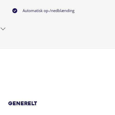
Automatisk op-/nedblænding
Blindvinkelassistent
Centrallås
El indst. forsæder
El-spejle
Fartbegrænser
Fører-airbag
Generelt
Fugtighedssensor