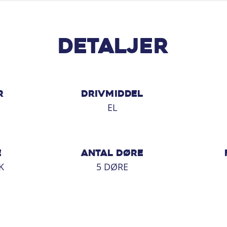
pr. måned!
Detaljer
at se alle dine muligheder! Husk du har
R
DRIVMIDDEL
EL
E
ANTAL DØRE
K
5 DØRE