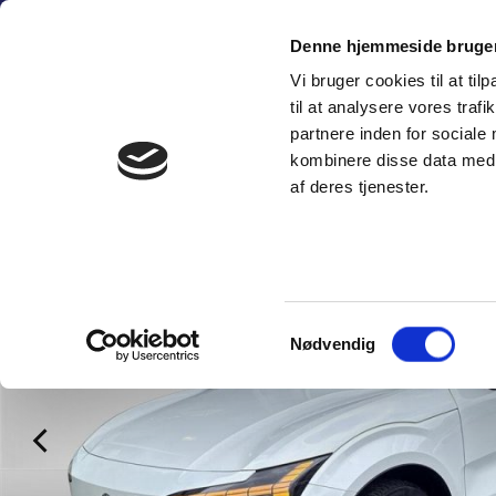
Fortsæt
(+45) 6
til
Denne hjemmeside bruger
indhold
Vi bruger cookies til at til
SÆLG PERSON
til at analysere vores tra
partnere inden for sociale
kombinere disse data med a
af deres tjenester.
Samtykkevalg
Nødvendig