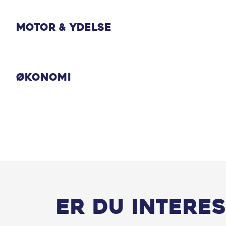
Hastighedsbegrænser
Motor & Ydelse
Isofix
Økonomi
Kørecomputer
LED forlygter
Lyssensor
Mørktonede ruder bag
Musikstreaming via bluetooth
Er du interes
Nøglefri start