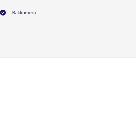
Bakkamera
Bluetooth
Digital instrumentering
El-håndbremse
Elruder for/bag
Fjernbetjent centrallås
Frunk
Håndfri telefon