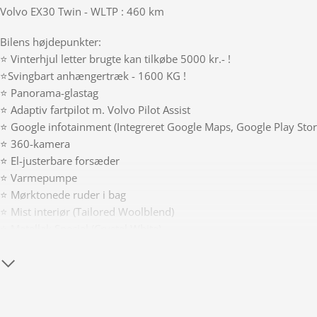
Volvo EX30 Twin - WLTP : 460 km
Bilens højdepunkter:
⭐ Vinterhjul letter brugte kan tilkøbe 5000 kr.- !
⭐Svingbart anhængertræk - 1600 KG !
⭐ Panorama-glastag
⭐ Adaptiv fartpilot m. Volvo Pilot Assist
⭐ Google infotainment (Integreret Google Maps, Google Play Store
⭐ 360-kamera
⭐ El-justerbare forsæder
⭐ Varmepumpe
⭐ Mørktonede ruder i bag
⭐ Mist interiør (Tailored Woolblend)
⭐ Metallak Special (Crystal White)
Hos Autohuset Vestergaard er vi specialiseret i at hjælpe dig med
Med over 40 års erfaring i køb og salg af alle slags biler står vi kl
behov i forbindelse med dit næste bilkøb.