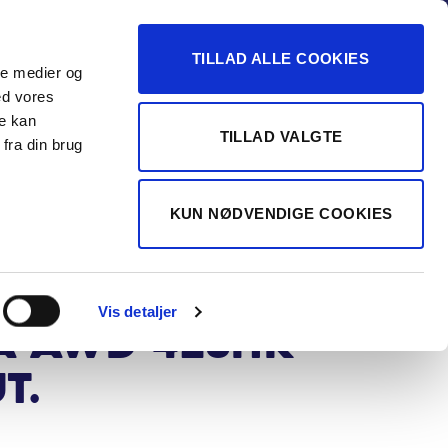
-16
TILLAD ALLE COOKIES
ale medier og
Vurdér min bil
 FORHANDLER
ed vores
re kan
TILLAD VALGTE
fra din brug
TERGAARD A/S
o EX30 Twin
KUN NØDVENDIGE COOKIES
or
formance
Vis detaljer
a AWD 428HK
t.