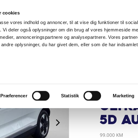
SUPPORT@SOLGT.COM
1 48 45 45
HVERDAGE 9
 cookies
passe vores indhold og annoncer, til at vise dig funktioner til soci
BIL
SÆLG VAREBIL
KØB BIL
KONTAKT OS
ARTIKLER
FIND
fik. Vi deler også oplysninger om din brug af vores hjemmeside m
 medier, annonceringspartnere og analysepartnere. Vores partne
ndre oplysninger, du har givet dem, eller som de har indsamlet 
AUTOHUSET VES
Volv
Mot
Per
Præferencer
Statistik
Marketing
Ultr
5d Au
KILOMETER
ÅRGANG
BY
DRIVMIDDEL
99.000 KM