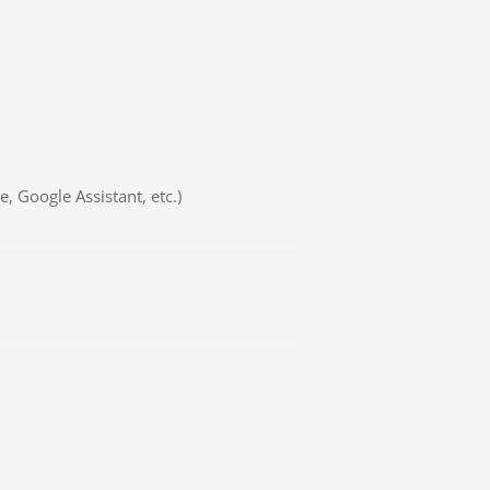
, Google Assistant, etc.)
 dit næste bilkøb.
ar til at hjælpe dig med lige netop dit