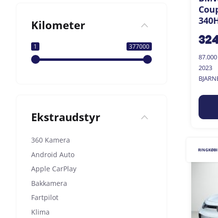
Coup
340H
Kilometer
32
1
377000
87.00
2023
BJARN
Ekstraudstyr
360 Kamera
RINGKØB
Android Auto
Apple CarPlay
Bakkamera
Fartpilot
Klima