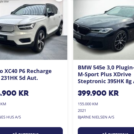
BMW 545e 3,0 Plugin
o XC40 P6 Recharge
M-Sport Plus XDrive
 231HK 5d Aut.
Steptronic 395HK 8g 
4.900
kr
399.900
kr
0 KM
155.000 KM
2021
NES HUS A/S
BJARNE NIELSEN A/S