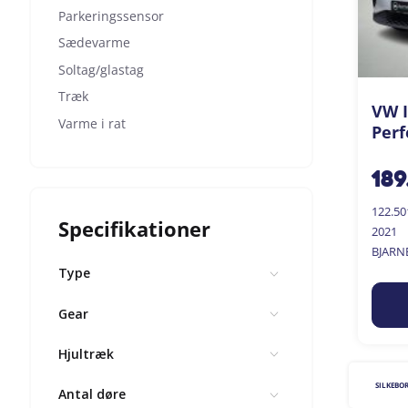
Parkeringssensor
Sædevarme
Soltag/glastag
Træk
VW I
Varme i rat
Perf
189
122.5
Specifikationer
2021
BJARN
Type
Gear
Hjultræk
SILKEBO
Antal døre