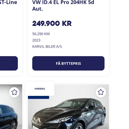
GT-Line
VW ID.4 EL Pro 204HK 5d
Aut.
249.900
kr
56.290 KM
2023
KARVIL BILER A/S
FÅ BYTTEPRIS
HORSENS