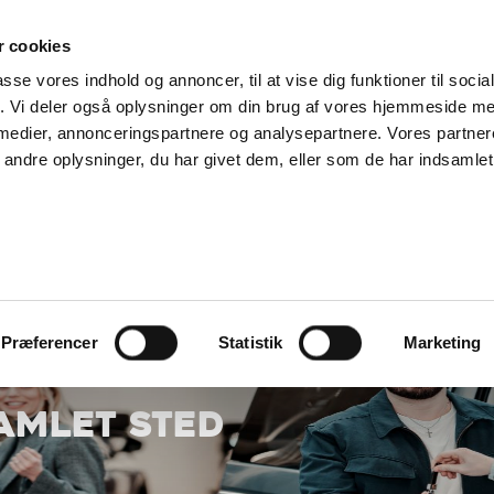
SUPPORT@SOLGT.COM
1 48 45 45
HVERDAGE 9
 cookies
passe vores indhold og annoncer, til at vise dig funktioner til soci
KØB BIL
BIL
SÆLG VAREBIL
KONTAKT OS
ARTIKLER
FIND
fik. Vi deler også oplysninger om din brug af vores hjemmeside m
 medier, annonceringspartnere og analysepartnere. Vores partne
ndre oplysninger, du har givet dem, eller som de har indsamlet 
Præferencer
Statistik
Marketing
SAMLET STED