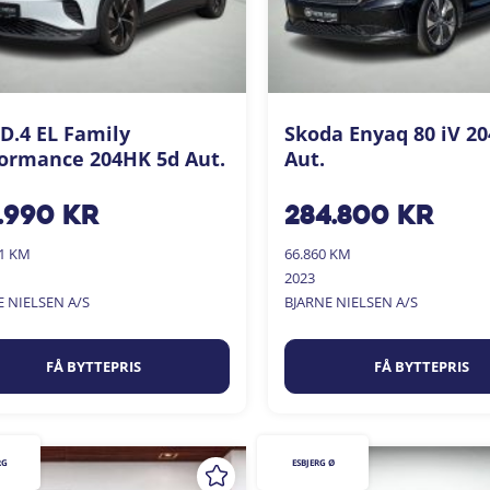
D.4 EL Family
Skoda Enyaq 80 iV 2
ormance 204HK 5d Aut.
Aut.
.990
kr
284.800
kr
01 KM
66.860 KM
2023
E NIELSEN A/S
BJARNE NIELSEN A/S
FÅ BYTTEPRIS
FÅ BYTTEPRIS
RG
ESBJERG Ø