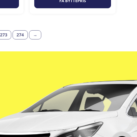
FÅ BYTTEPRIS
273
274
→