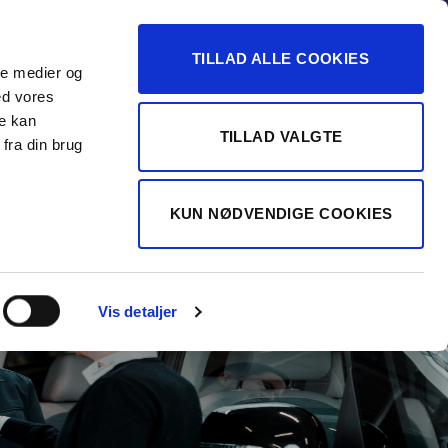
-16
TILLAD ALLE COOKIES
ale medier og
Vurdér min bil
 FORHANDLER
ed vores
re kan
TILLAD VALGTE
fra din brug
KUN NØDVENDIGE COOKIES
Vis detaljer