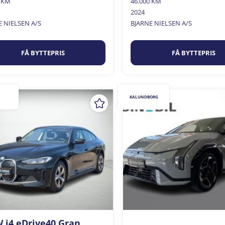
0 KM
46.000 KM
2024
E NIELSEN A/S
BJARNE NIELSEN A/S
FÅ BYTTEPRIS
FÅ BYTTEPRIS
KALUNDBORG
i4 eDrive40 Gran