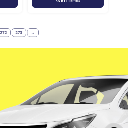
FÅ BYTTEPRIS
272
273
→