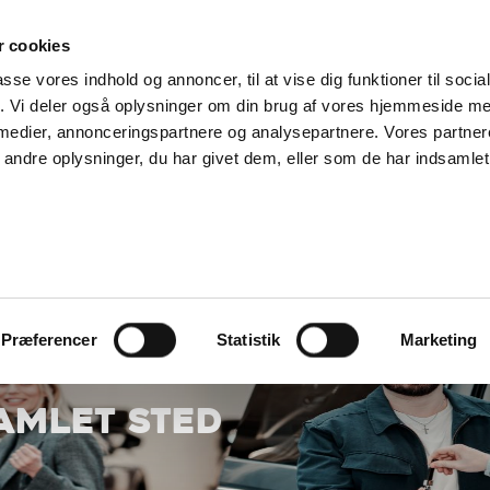
SUPPORT@SOLGT.COM
1 48 45 45
HVERDAGE 9
 cookies
passe vores indhold og annoncer, til at vise dig funktioner til soci
KØB BIL
BIL
SÆLG VAREBIL
KONTAKT OS
ARTIKLER
FIND
fik. Vi deler også oplysninger om din brug af vores hjemmeside m
 medier, annonceringspartnere og analysepartnere. Vores partne
ndre oplysninger, du har givet dem, eller som de har indsamlet 
Præferencer
Statistik
Marketing
SAMLET STED