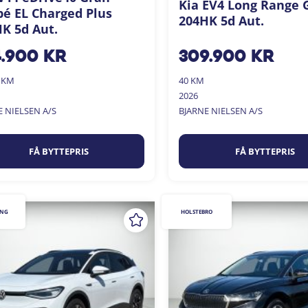
Kia EV4 Long Range 
é EL Charged Plus
204HK 5d Aut.
K 5d Aut.
4.900
kr
309.900
kr
0 KM
40 KM
2026
E NIELSEN A/S
BJARNE NIELSEN A/S
FÅ BYTTEPRIS
FÅ BYTTEPRIS
ING
HOLSTEBRO