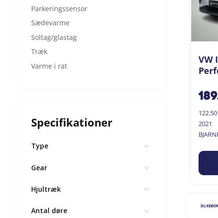
Parkeringssensor
Sædevarme
Soltag/glastag
Træk
VW I
Varme i rat
Perf
189
122.5
Specifikationer
2021
BJARN
Type
Gear
Hjultræk
SILKEBO
Antal døre