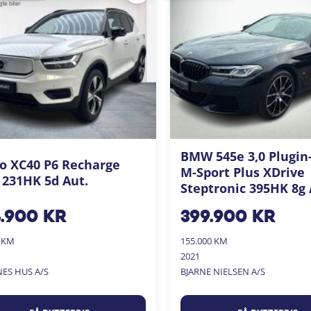
BMW 545e 3,0 Plugin
o XC40 P6 Recharge
M-Sport Plus XDrive
 231HK 5d Aut.
Steptronic 395HK 8g 
4.900
kr
399.900
kr
0 KM
155.000 KM
2021
NES HUS A/S
BJARNE NIELSEN A/S