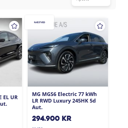
NÆSTVED
MG MGS6 Electric 77 kWh
E EL UR
LR RWD Luxury 245HK 5d
ut.
Aut.
294.900
kr