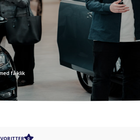
med få klik
AVORITTER
0