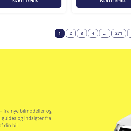
FÅ BYTTEPRIS
FÅ BYTTEPRIS
1
2
3
4
…
271
– fra nye bilmodeller og
å guides og indsigter fra
 din bil.