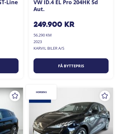
GT-Line
VW ID.4 EL Pro 204HK 5d
Aut.
249.900
kr
56.290 KM
2023
KARVIL BILER A/S
FÅ BYTTEPRIS
HORSENS