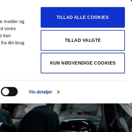
-16
TILLAD ALLE COOKIES
ale medier og
Vurdér min bil
 FORHANDLER
ed vores
re kan
TILLAD VALGTE
fra din brug
KUN NØDVENDIGE COOKIES
Vis detaljer