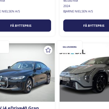
0 KM
46.000 KM
2024
E NIELSEN A/S
BJARNE NIELSEN A/S
FÅ BYTTEPRIS
FÅ BYTTEPRIS
KALUNDBORG
i4 eDrive40 Gran