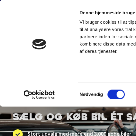
Fortsæt
(+45) 6
til
Denne hjemmeside bruger
indhold
Vi bruger cookies til at til
SÆLG PERSON
til at analysere vores tra
partnere inden for sociale
kombinere disse data med a
af deres tjenester.
Samtykkevalg
BYT TIL NYT
Nødvendig
SÆLG OG KØB BIL ÉT 
Stort udvalg med mere end 3.000 gode biler