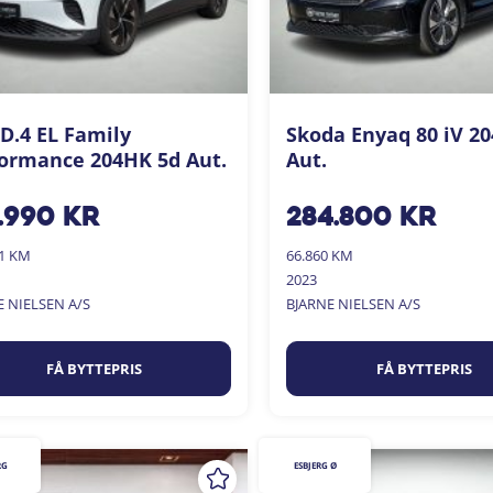
D.4 EL Family
Skoda Enyaq 80 iV 2
ormance 204HK 5d Aut.
Aut.
.990
kr
284.800
kr
01 KM
66.860 KM
2023
E NIELSEN A/S
BJARNE NIELSEN A/S
FÅ BYTTEPRIS
FÅ BYTTEPRIS
RG
ESBJERG Ø