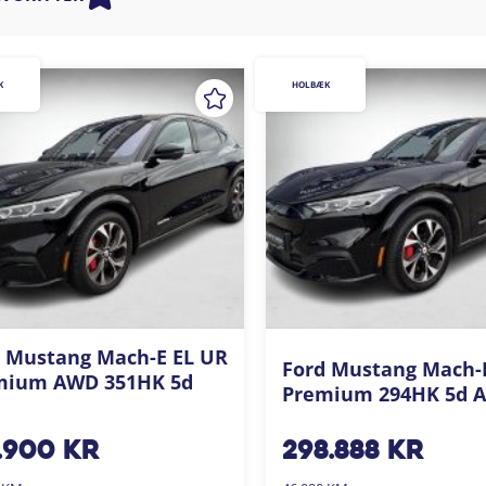
K
HOLBÆK
 Mustang Mach-E EL UR
Ford Mustang Mach-
mium AWD 351HK 5d
Premium 294HK 5d A
.900
kr
298.888
kr