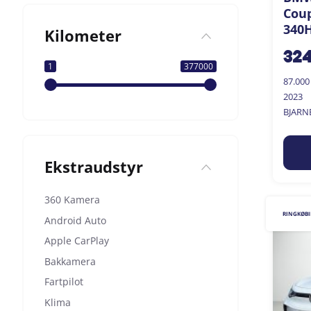
Coup
340H
Kilometer
32
1
377000
87.00
2023
BJARN
Ekstraudstyr
360 Kamera
RINGKØB
Android Auto
Apple CarPlay
Bakkamera
Fartpilot
Klima