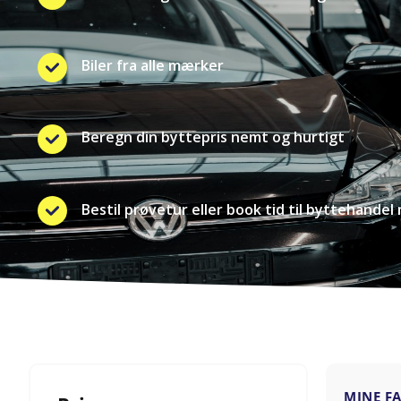
Biler fra alle mærker
Beregn din byttepris nemt og hurtigt
Bestil prøvetur eller book tid til byttehandel 
MINE F