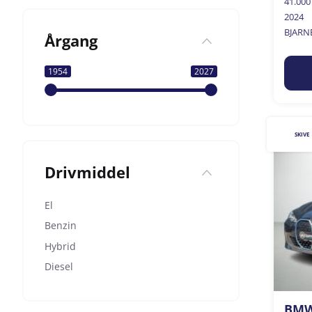
41.00
2024
BJARN
Årgang
1954
2027
SKIVE
Drivmiddel
El
Benzin
Hybrid
Diesel
BMW 