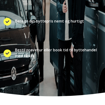
Beregn din byttepris nemt og hurtigt
Bestil prøvetur eller book tid til byttehandel
med få klik