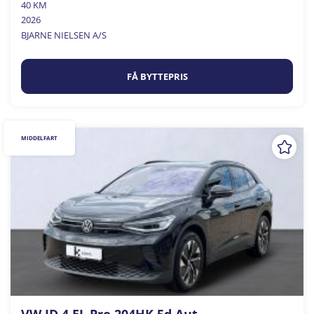
40 KM
2026
BJARNE NIELSEN A/S
FÅ BYTTEPRIS
MIDDELFART
VW ID.4 EL Pro 204HK 5d Aut.