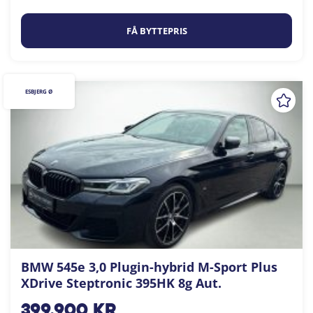
FÅ BYTTEPRIS
ESBJERG Ø
BMW 545e 3,0 Plugin-hybrid M-Sport Plus
XDrive Steptronic 395HK 8g Aut.
399.900
kr