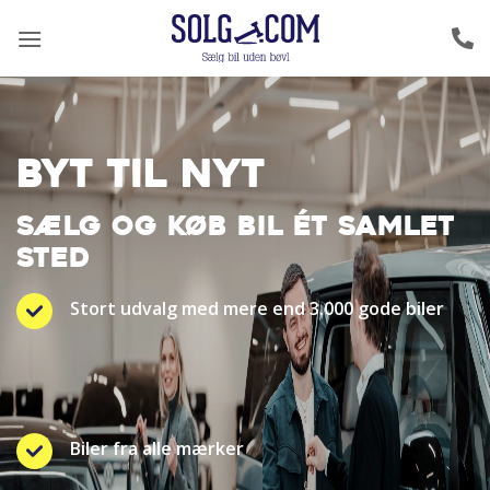
Fortsæt
til
indhold
BYT TIL NYT
SÆLG OG KØB BIL ÉT SAMLET
STED
Stort udvalg med mere end 3.000 gode biler
Biler fra alle mærker