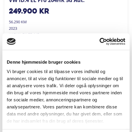
249.900
kr
56.290 KM
2023
KARVIL BILER A/S
FÅ BYTTEPRIS
Denne hjemmeside bruger cookies
Vi bruger cookies til at tilpasse vores indhold og
annoncer, til at vise dig funktioner til sociale medier og til
RINGKØBING
at analysere vores trafik. Vi deler også oplysninger om
din brug af vores hjemmeside med vores partnere inden
for sociale medier, annonceringspartnere og
analysepartnere. Vores partnere kan kombinere disse
data med andre oplysninger, du har givet dem, eller som
de har indsamlet fra din brug af deres tjenester.