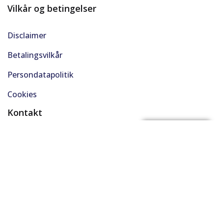
Vilkår og betingelser
Disclaimer
Betalingsvilkår
Persondatapolitik
Cookies
Kontakt
(+45) 61 48 45 45
FÅ BYTTEPRIS
support@solgt.com
Hverdage kl. 9-16
CVR. 40727353