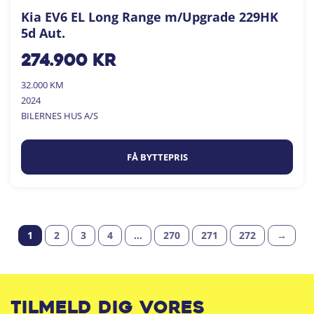
Kia EV6 EL Long Range m/Upgrade 229HK
5d Aut.
274.900
kr
32.000 KM
2024
BILERNES HUS A/S
FÅ BYTTEPRIS
1
2
3
4
…
270
271
272
→
Tilmeld dig vores