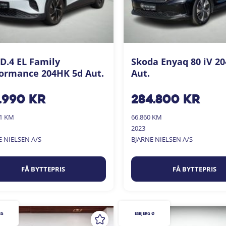
D.4 EL Family
Skoda Enyaq 80 iV 2
ormance 204HK 5d Aut.
Aut.
.990
kr
284.800
kr
01 KM
66.860 KM
2023
E NIELSEN A/S
BJARNE NIELSEN A/S
FÅ BYTTEPRIS
FÅ BYTTEPRIS
RG
ESBJERG Ø