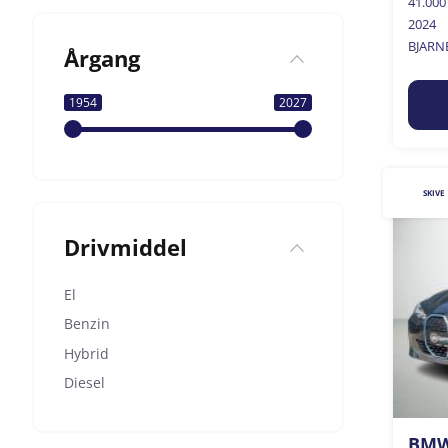
41.00
2024
BJARN
Årgang
1954
2027
SKIVE
Drivmiddel
El
Benzin
Hybrid
Diesel
BMW 