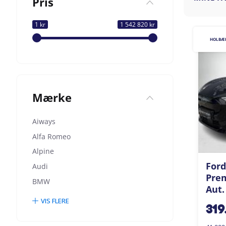
Pris
1 kr
1 542 820 kr
HOLBÆ
Mærke
Aiways
Alfa Romeo
Alpine
Ford
Audi
Pre
BMW
Aut.
VIS FLERE
319