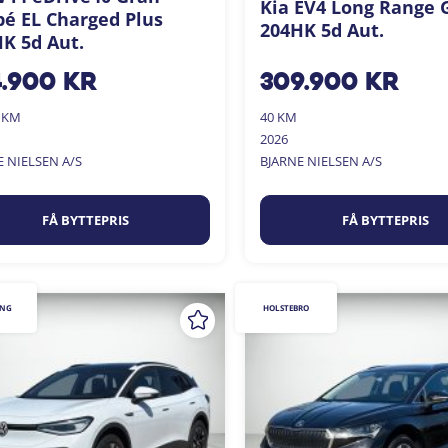
Kia EV4 Long Range 
é EL Charged Plus
204HK 5d Aut.
K 5d Aut.
4.900
kr
309.900
kr
0 KM
40 KM
2026
E NIELSEN A/S
BJARNE NIELSEN A/S
FÅ BYTTEPRIS
FÅ BYTTEPRIS
ING
HOLSTEBRO