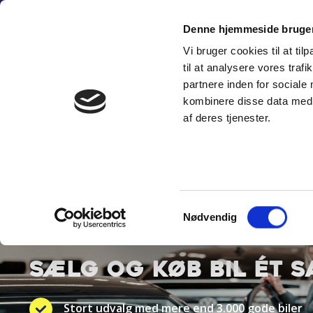
Fortsæt
(+45) 6
til
Denne hjemmeside bruger
indhold
Vi bruger cookies til at til
SÆLG PERSON
til at analysere vores tra
partnere inden for sociale
kombinere disse data med a
af deres tjenester.
Samtykkevalg
BYT TIL NYT
Nødvendig
SÆLG OG KØB BIL ÉT 
Stort udvalg med mere end 3.000 gode biler