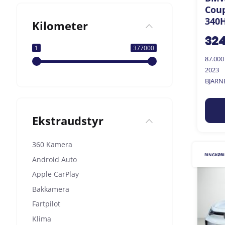
Coup
340H
Kilometer
32
1
377000
87.00
2023
BJARN
Ekstraudstyr
360 Kamera
RINGKØB
Android Auto
Apple CarPlay
Bakkamera
Fartpilot
Klima