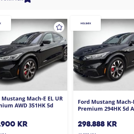
K
HOLBÆK
 Mustang Mach-E EL UR
Ford Mustang Mach-
mium AWD 351HK 5d
Premium 294HK 5d A
.900
kr
298.888
kr