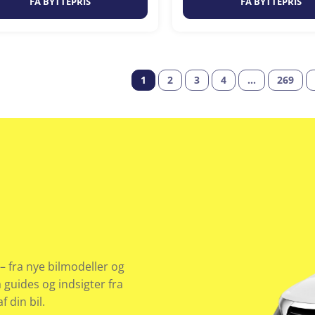
FÅ BYTTEPRIS
FÅ BYTTEPRIS
1
2
3
4
…
269
– fra nye bilmodeller og
å guides og indsigter fra
 din bil.