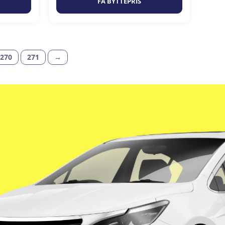
FÅ BYTTEPRIS
270
271
→