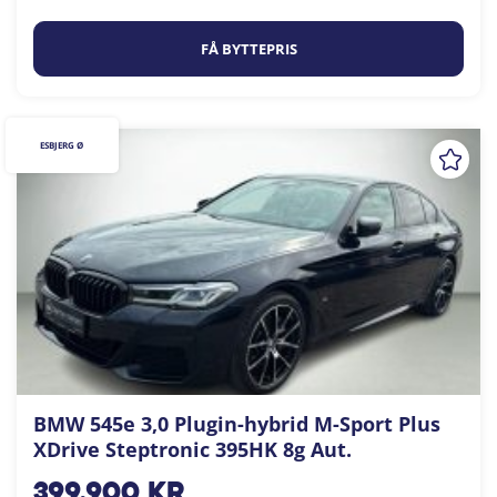
FÅ BYTTEPRIS
ESBJERG Ø
BMW 545e 3,0 Plugin-hybrid M-Sport Plus
XDrive Steptronic 395HK 8g Aut.
399.900
kr