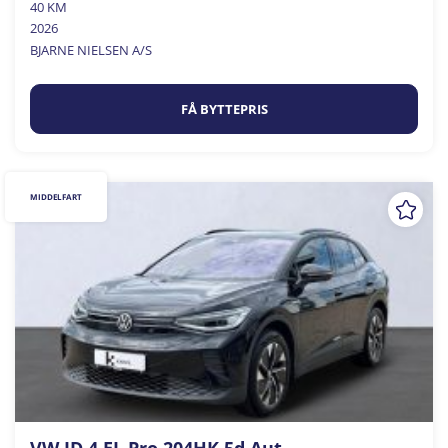
40 KM
2026
BJARNE NIELSEN A/S
FÅ BYTTEPRIS
MIDDELFART
VW ID.4 EL Pro 204HK 5d Aut.