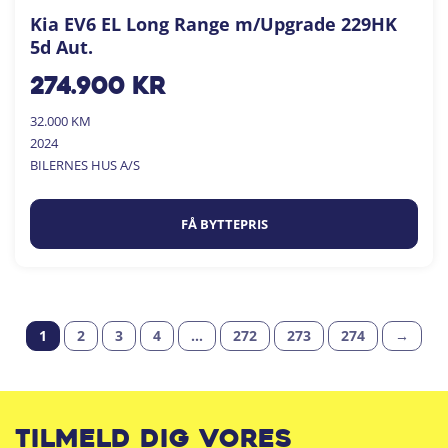
Kia EV6 EL Long Range m/Upgrade 229HK
5d Aut.
274.900
kr
32.000 KM
2024
BILERNES HUS A/S
FÅ BYTTEPRIS
1
2
3
4
…
272
273
274
→
Tilmeld dig vores