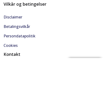
Vilkår og betingelser
Disclaimer
Betalingsvilkår
Persondatapolitik
Cookies
Kontakt
(+45) 61 48 45 45
FÅ BYTTEPRIS
support@solgt.com
Hverdage kl. 9-16
CVR. 40727353