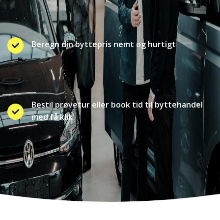
Beregn din byttepris nemt og hurtigt
Bestil prøvetur eller book tid til byttehandel
med få klik