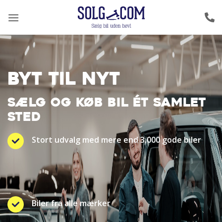
Fortsæt
til
indhold
BYT TIL NYT
SÆLG OG KØB BIL ÉT SAMLET
STED
Stort udvalg med mere end 3.000 gode biler
Biler fra alle mærker