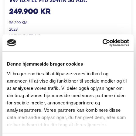
249.900
kr
56.290 KM
2023
KARVIL BILER A/S
FÅ BYTTEPRIS
Denne hjemmeside bruger cookies
Vi bruger cookies til at tilpasse vores indhold og
annoncer, til at vise dig funktioner til sociale medier og til
RINGKØBING
at analysere vores trafik. Vi deler også oplysninger om
din brug af vores hjemmeside med vores partnere inden
for sociale medier, annonceringspartnere og
analysepartnere. Vores partnere kan kombinere disse
data med andre oplysninger, du har givet dem, eller som
de har indsamlet fra din brug af deres tjenester.