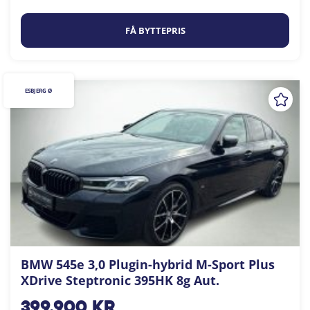
FÅ BYTTEPRIS
ESBJERG Ø
BMW 545e 3,0 Plugin-hybrid M-Sport Plus
XDrive Steptronic 395HK 8g Aut.
399.900
kr