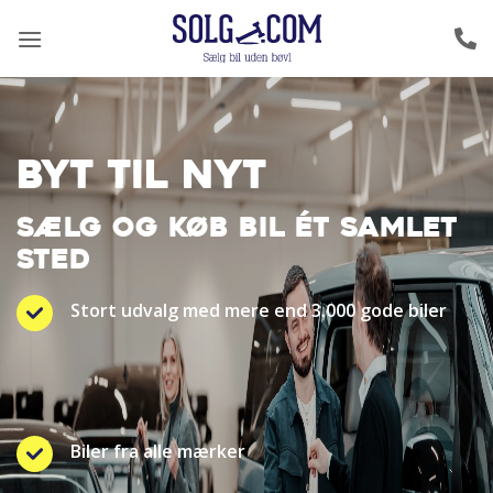
Fortsæt
til
indhold
BYT TIL NYT
SÆLG OG KØB BIL ÉT SAMLET
STED
Stort udvalg med mere end 3.000 gode biler
Biler fra alle mærker