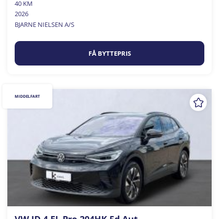
40 KM
2026
BJARNE NIELSEN A/S
FÅ BYTTEPRIS
MIDDELFART
VW ID.4 EL Pro 204HK 5d Aut.