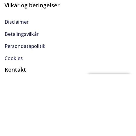
Vilkår og betingelser
Disclaimer
Betalingsvilkår
Persondatapolitik
Cookies
Kontakt
(+45) 61 48 45 45
FÅ BYTTEPRIS
support@solgt.com
Hverdage kl. 9-16
CVR. 40727353