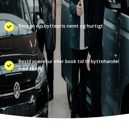
Beregn din byttepris nemt og hurtigt
Bestil prøvetur eller book tid til byttehandel
med få klik