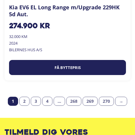
Kia EV6 EL Long Range m/Upgrade 229HK
5d Aut.
274.900
kr
32.000 KM
2024
BILERNES HUS A/S
FÅ BYTTEPRIS
1
2
3
4
…
268
269
270
→
Tilmeld dig vores