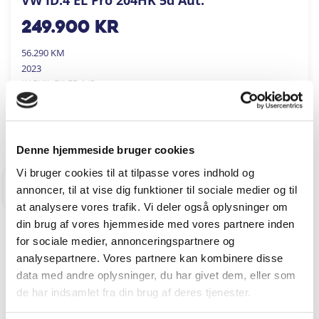
249.900
kr
56.290 KM
2023
KARVIL BILER A/S
FÅ BYTTEPRIS
Denne hjemmeside bruger cookies
Vi bruger cookies til at tilpasse vores indhold og
annoncer, til at vise dig funktioner til sociale medier og til
RINGKØBING
at analysere vores trafik. Vi deler også oplysninger om
din brug af vores hjemmeside med vores partnere inden
for sociale medier, annonceringspartnere og
analysepartnere. Vores partnere kan kombinere disse
data med andre oplysninger, du har givet dem, eller som
de har indsamlet fra din brug af deres tjenester.