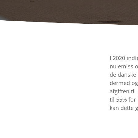
I 2020 indf
nulemissio
de danske 
dermed også
afgiften til
til 55% for
kan dette g