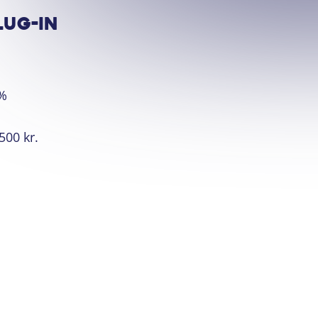
lug-in
5%
500 kr.