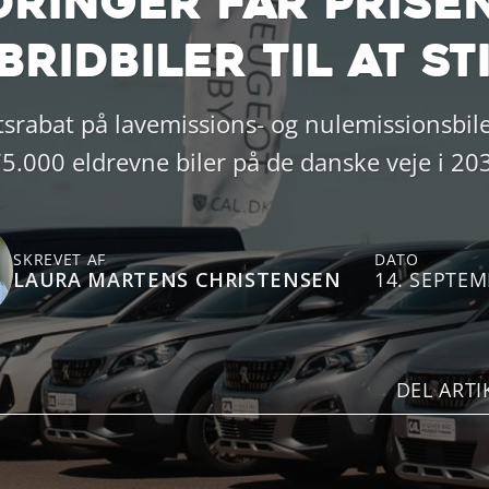
ringer får prisen
bridbiler til at st
ftsrabat på lavemissions- og nulemissionsb
5.000 eldrevne biler på de danske veje i 20
SKREVET AF
DATO
LAURA MARTENS CHRISTENSEN
14. SEPTEM
DEL ARTI