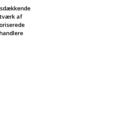
dsdækkende
tværk af
oriserede
rhandlere