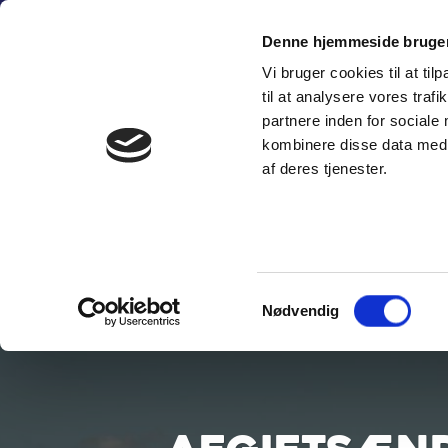
Fortsæt
(+45) 6
til
Denne hjemmeside bruger
indhold
Vi bruger cookies til at til
SÆLG PERSON
til at analysere vores tra
partnere inden for sociale
kombinere disse data med a
af deres tjenester.
Samtykkevalg
Nødvendig