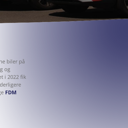
e biler på
ng og
t i 2022 fik
yderligere
lge
FDM