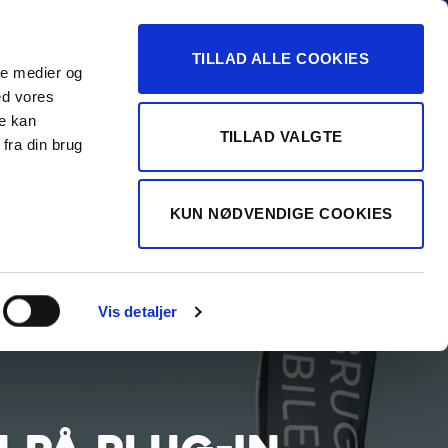
-16
TILLAD ALLE COOKIES
ale medier og
Vurdér min bil
 FORHANDLER
ed vores
re kan
TILLAD VALGTE
fra din brug
KUN NØDVENDIGE COOKIES
Vis detaljer