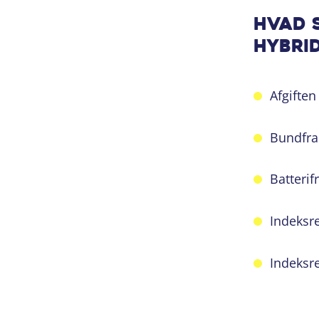
Hvad 
hybrid
Afgiften
Bundfrad
Batterif
Indeksre
Indeksre