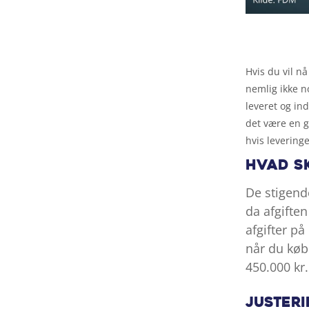
Hvis du vil nå
nemlig ikke no
leveret og ind
det være en g
hvis leveringe
Hvad s
De stigend
da afgiften
afgifter p
når du købe
450.000 kr.
Justeri