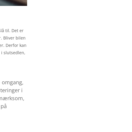
å til. Det er
. Bliver bilen
er. Derfor kan
 i slutsedlen,
ne omgang,
teringer i
opmærksom,
 på