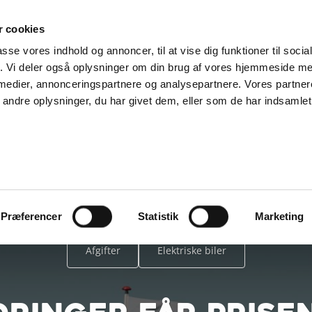
SUPPORT@SOLGT.COM
1 48 45 45
HVERDAGE 9
 cookies
passe vores indhold og annoncer, til at vise dig funktioner til soci
BIL
SÆLG VAREBIL
KØB BIL
KONTAKT OS
ARTIKLER
FIND
fik. Vi deler også oplysninger om din brug af vores hjemmeside m
 medier, annonceringspartnere og analysepartnere. Vores partne
ndre oplysninger, du har givet dem, eller som de har indsamlet 
Præferencer
Statistik
Marketing
Afgifter
Elektriske biler