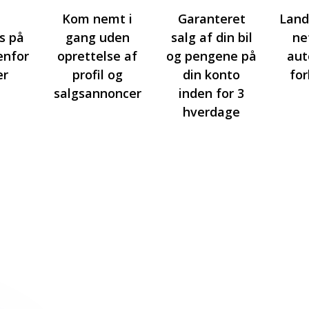
Kom nemt i
Garanteret
Lan
is på
gang uden
salg af din bil
ne
denfor
oprettelse af
og pengene på
aut
er
profil og
din konto
fo
salgsannoncer
inden for 3
hverdage