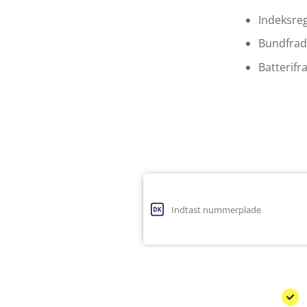
Indeksreg
Bundfradr
Batterifra