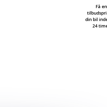
Få en
tilbudspr
din bil in
24 tim