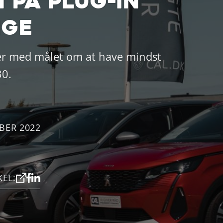
 på plug-in
ige
iler med målet om at have mindst
30.
BER 2022
KEL: