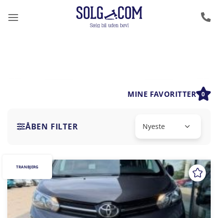
Fortsæt
til
indhold
MINE FAVORITTER
0
ÅBEN FILTER
TRANBJERG