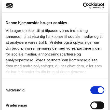
C.A. LARSEN AUTOMOBILER A/S
FÅ BYTTEPRIS
Denne hjemmeside bruger cookies
Vi bruger cookies til at tilpasse vores indhold og
annoncer, til at vise dig funktioner til sociale medier og til
BALLERUP
at analysere vores trafik. Vi deler også oplysninger om
din brug af vores hjemmeside med vores partnere inden
for sociale medier, annonceringspartnere og
analysepartnere. Vores partnere kan kombinere disse
data med andre oplysninger, du har givet dem, eller som
de har indsamlet fra din brug af deres tjenester.
Samtykkevalg
Nødvendig
VW Multivan Kort 1,4 TSI Plugin-hybrid
Præferencer
Style DSG 218HK 6g Aut.