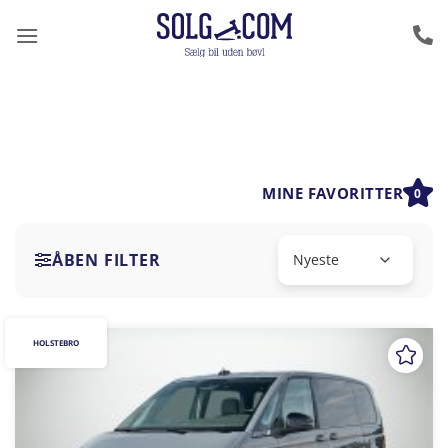
Fortsæt
til
indhold
MINE FAVORITTER
0
ÅBEN FILTER
HOLSTEBRO