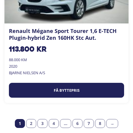
Renault Mégane Sport Tourer 1,6 E-TECH
Plugin-hybrid Zen 160HK Stc Aut.
113.800
kr
88.000 KM
2020
BJARNE NIELSEN A/S
FÅ BYTTEPRIS
1
2
3
4
…
6
7
8
→