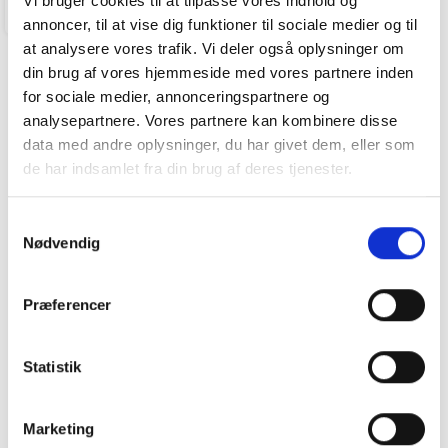
Vi bruger cookies til at tilpasse vores indhold og
HERNING
annoncer, til at vise dig funktioner til sociale medier og til
at analysere vores trafik. Vi deler også oplysninger om
din brug af vores hjemmeside med vores partnere inden
for sociale medier, annonceringspartnere og
analysepartnere. Vores partnere kan kombinere disse
data med andre oplysninger, du har givet dem, eller som
de har indsamlet fra din brug af deres tjenester.
Samtykkevalg
Nødvendig
Renault Mégane E-TECH Iconic 220HK 5d
Aut.
Præferencer
234.900
kr
14.000 KM
Statistik
2024
BJARNE NIELSEN A/S
Marketing