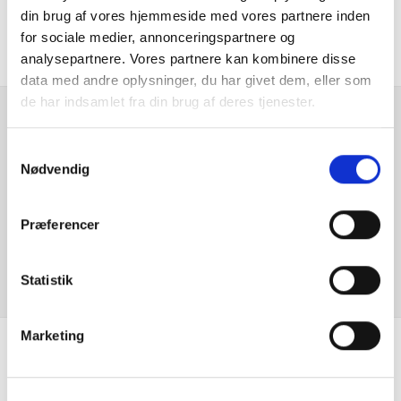
Økonomi
din brug af vores hjemmeside med vores partnere inden
Digital instrumentering
for sociale medier, annonceringspartnere og
analysepartnere. Vores partnere kan kombinere disse
data med andre oplysninger, du har givet dem, eller som
El-foldbare spejle m. varme
de har indsamlet fra din brug af deres tjenester.
El-håndbremse
Er du interesseret i
Samtykkevalg
denne bil?
Nødvendig
El-justerbar lændestøtte
Elektrisk bagklap
Præferencer
KONTAKT FORHANDLER
Elruder for/bag
Statistik
Fartbegrænser
Marketing
Fartpilot adaptiv
Se hvad vores
Fjernbetjent centrallås
kunder siger