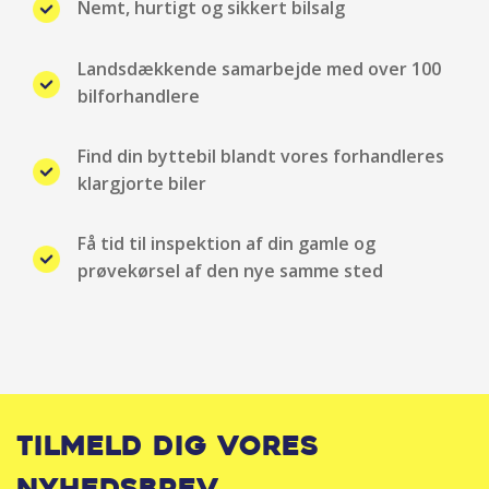
Nemt, hurtigt og sikkert bilsalg
Læderrat
Landsdækkende samarbejde med over 100
LED baglygter
bilforhandlere
LED forlygter
Find din byttebil blandt vores forhandleres
klargjorte biler
LED kørelys
Få tid til inspektion af din gamle og
Matrix LED forlygter
prøvekørsel af den nye samme sted
Multifunktionsrat
Multijusterbart rat
Musikstreaming via bluetooth
Tilmeld dig vores
Navigation