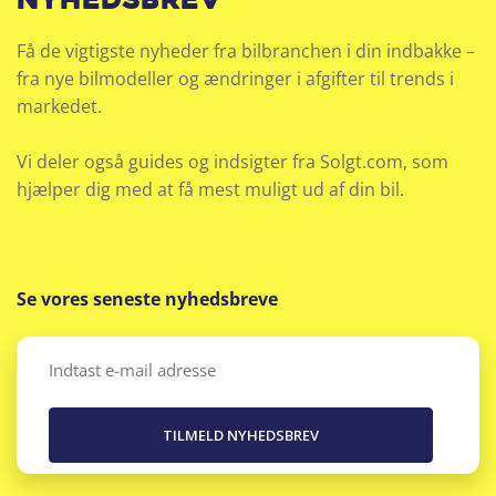
nyhedsbrev
Nøglefri start
Få de vigtigste nyheder fra bilbranchen i din indbakke –
fra nye bilmodeller og ændringer i afgifter til trends i
Parkeringssensor bag
markedet.
Parkeringssensor for
Vi deler også guides og indsigter fra Solgt.com, som
Radio
hjælper dig med at få mest muligt ud af din bil.
Rat m. varme
Ratgearskifte
Se vores seneste nyhedsbreve
Regnsensor
Email
(Påkrævet)
Sædevarme for
Skiltegenkendelse