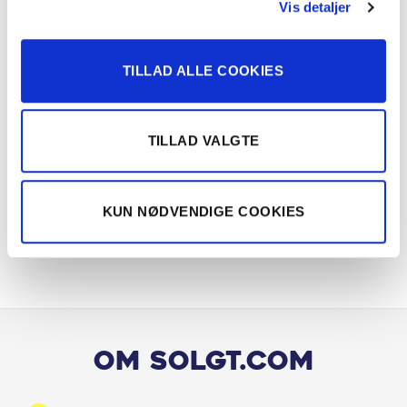
Vis detaljer
Håndfri telefon
TILLAD ALLE COOKIES
Højdejusterbart førersæde
Højdejusterbart passagersæde
TILLAD VALGTE
Infocenter
Justerbar lændestøtte
KUN NØDVENDIGE COOKIES
Justerbart rat
Klimaanlæg 2-zoner
Kopholder
Om Solgt.com
Kørecomputer