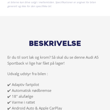
at bilerne kan blive solgt i mellemtiden. Specifikationer er angivet for bilen
generelt og ikke for den specifikke bil.
Beskrivelse
Er du til sort lak og krom? Så skal du se denne Audi A5
Sportback vi lige har fået på lager!
Udvalg udstyr fra bilen :
✔️ Adaptiv fartpilot
✔️ Automatisk nødbremse
✔️ 18" alufælge
✔️ Varme i rattet
✔️ Android Auto & Apple CarPlay