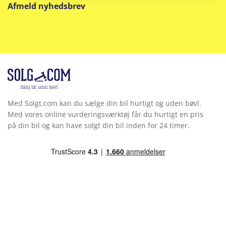
Afmeld nyhedsbrev
Sportssæder
Startspærre
Stemmebetjening
Stofindtræk
Med Solgt.com kan du sælge din bil hurtigt og uden bøvl.
Trådløs mobilopladning
Med vores online vurderingsværktøj får du hurtigt en pris
på din bil og kan have solgt din bil inden for 24 timer.
Udvendig temperaturmåler
Undervognsbehandlet
USB stik
Vejbaneassistent