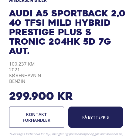
ANDERSEN BILER
Audi A5 Sportback 2,0
40 TFSI Mild hybrid
Prestige Plus S
Tronic 204HK 5d 7g
Aut.
KILOMETER
ÅRGANG
BY
DRIVMIDDEL
100.237 KM
2021
KØBENHAVN N
BENZIN
299.900
kr
KONTAKT
FÅ BYTTEPRIS
FORHANDLER
*Der tages forbehold for fejl, mangler og prisændringer og gør opmærksom på,