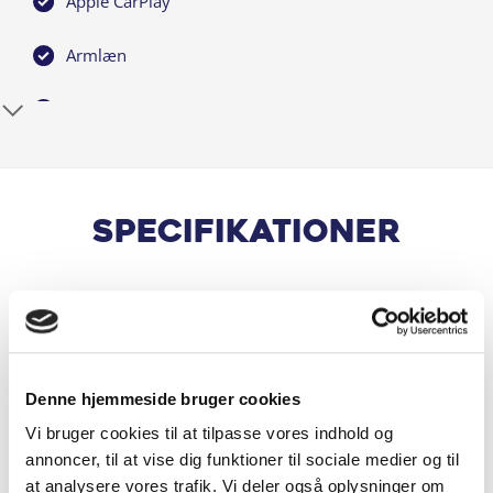
Apple CarPlay
Armlæn
Armlæn bag
Aut. nedblændeligt bakspejl
Automatisk nødbremsesystem
Specifikationer
Automatisk nødopkald
Generelt
Bakkamera
Blindvinkelassistent
Denne hjemmeside bruger cookies
Motor & Ydelse
Bluetooth
Vi bruger cookies til at tilpasse vores indhold og
annoncer, til at vise dig funktioner til sociale medier og til
DAB radio
at analysere vores trafik. Vi deler også oplysninger om