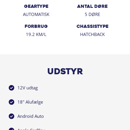
salg-r78@andersenbiler.dk
GEARTYPE
ANTAL DØRE
88775566
AUTOMATISK
5 DØRE
Har du en bil i bytte ?
FORBRUG
CHASSISTYPE
Den giver vi gerne en pris på, blot send os 6-7 fotos
19.2 KM/L
HATCHBACK
aktuel kilometertal og nummerpladen, så kommer vi
hurtigt tilbage med en forhåndsvurdering.
Velkommen hos Andersen Biler Kbh, vi glæder os til at
se dig
Udstyr
12V udtag
18" Alufælge
Android Auto