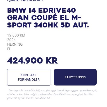
BMW i4 eDrive40
Gran Coupé EL M-
Sport 340HK 5d Aut.
KILOMETER
ÅRGANG
BY
DRIVMIDDEL
19.000 KM
2024
HERNING
EL
424.900
kr
KONTAKT
FÅ BYTTEPRIS
FORHANDLER
*Der tages forbehold for fejl, mangler og prisændringer og gør opmærksom på,
at bilerne kan blive solgt i mellemtiden. Specifikationer er angivet for bilen
generelt og ikke for den specifikke bil.