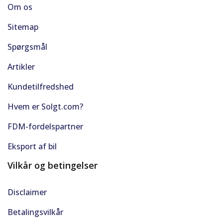
Om os
Soltag
Sitemap
Stemmebetjening
Spørgsmål
Artikler
Tonede ruder
Kundetilfredshed
Træthedsregistrering
Hvem er Solgt.com?
USB C stik
FDM-fordelspartner
Vejbaneassistent
Eksport af bil
Vilkår og betingelser
Disclaimer
Betalingsvilkår