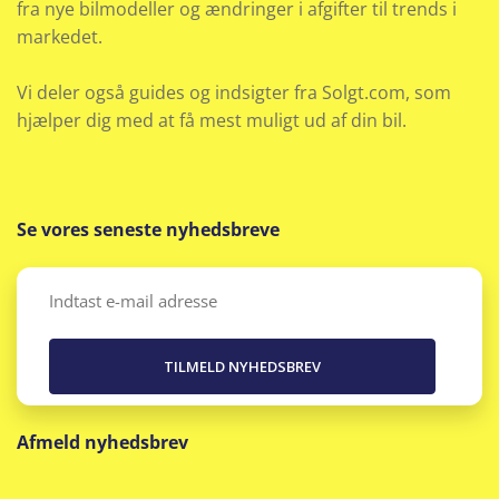
fra nye bilmodeller og ændringer i afgifter til trends i
LED kørelys
markedet.
LED-lys i loftet
Vi deler også guides og indsigter fra Solgt.com, som
Lyssensor
hjælper dig med at få mest muligt ud af din bil.
Metallak
Mørk loftbeklædning
Se vores seneste nyhedsbreve
Mørktonede ruder bag
Email
(Påkrævet)
Multijusterbart rat
Navigation
Afmeld nyhedsbrev
Nøglefri døre