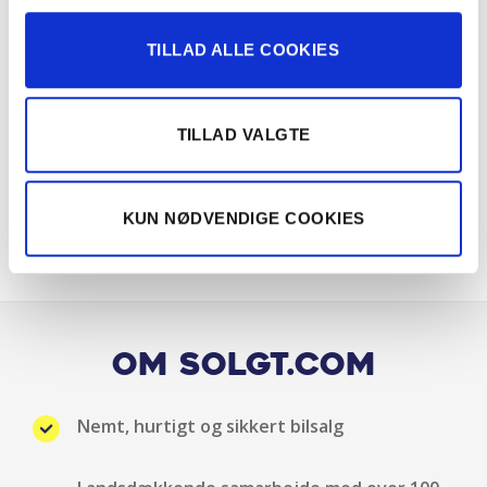
El-justerbar lændestøtte
TILLAD ALLE COOKIES
El-spejle
El-spejle med varme
TILLAD VALGTE
Elektrisk bagklap
KUN NØDVENDIGE COOKIES
Elruder for
Elruder for/bag
Håndfri telefon
Om Solgt.com
Harman-Kardon lydsystem
Nemt, hurtigt og sikkert bilsalg
Harmon Kardon lydsystem