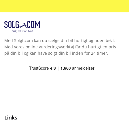
Nøglefri start
Parkeringssensor bag
Parkeringssensor for
Med Solgt.com kan du sælge din bil hurtigt og uden bøvl.
Parkeringssensor for/bag
Med vores online vurderingsværktøj får du hurtigt en pris
på din bil og kan have solgt din bil inden for 24 timer.
Radio
Sædevarme for
Selealarm
Selestrammer
Side-airbag
Links
Skiltegenkendelse