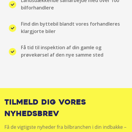
Landsdækkende samarbejde med over 100
Head-up display
bilforhandlere
Infocenter
Find din byttebil blandt vores forhandleres
klargjorte biler
Isofix
Få tid til inspektion af din gamle og
Justerbart rat
prøvekørsel af den nye samme sted
Klimaanlæg
Kopholder
Laser forlygter
Tilmeld dig vores
LED baglygter
nyhedsbrev
LED forlygter
Få de vigtigste nyheder fra bilbranchen i din indbakke –