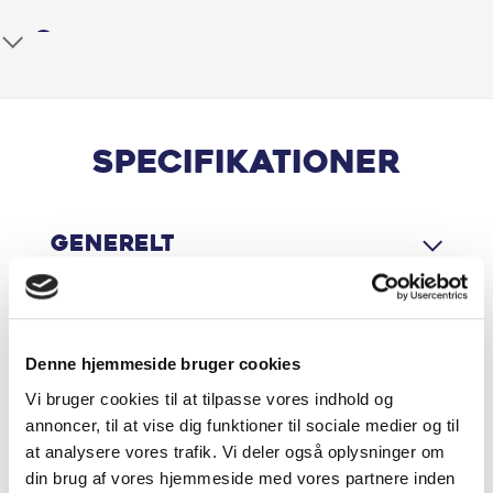
Airbag
Aircondition
Alufælge
Specifikationer
Antispin
Generelt
App integration
Apple CarPlay
Motor & Ydelse
Aut. nedblændeligt bakspejl
Denne hjemmeside bruger cookies
Vi bruger cookies til at tilpasse vores indhold og
Auto Hold
annoncer, til at vise dig funktioner til sociale medier og til
Økonomi
at analysere vores trafik. Vi deler også oplysninger om
Automatisk nødbremsesystem
din brug af vores hjemmeside med vores partnere inden