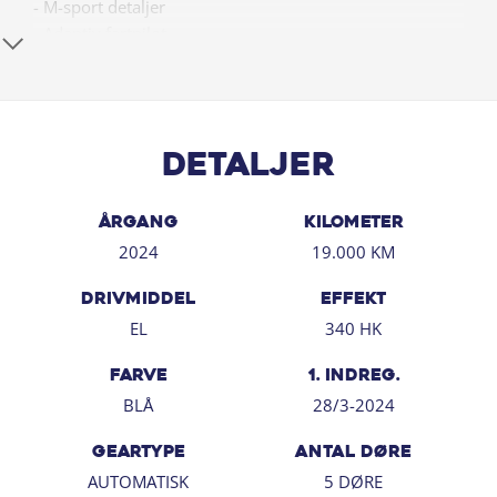
- M-sport detaljer
- Adaptiv fartpilot
- Elektrisk bagklap
- Widescreen display
- Navigation
- Tonede ruder i bag
Detaljer
- og meget mere!
✅ Finansiering med og uden udbetaling
ÅRGANG
KILOMETER
✅ Vi tager gerne din nuværende bil i bytte
2024
19.000 KM
✅ Gør ligesom mange andre af vores kunder - få en
DRIVMIDDEL
EFFEKT
attraktiv serviceaftale til bilen, der matcher dine ønsker
EL
340 HK
og behov!
FARVE
1. INDREG.
⭐️⭐️⭐️⭐️⭐️ Vi har høj kundetilfredshed på Trustpilot
BLÅ
28/3-2024
Salgsafdeling har åben:
GEARTYPE
ANTAL DØRE
Alle hverdage mellem 09:00 - 17:30
AUTOMATISK
5 DØRE
Lørdag-søndag: 11:00 - 16:00 (lukket lørdage i