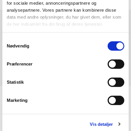
for sociale medier, annonceringspartnere og
Automatisk op-/nedblænding
analysepartnere. Vores partnere kan kombinere disse
data med andre oplysninger, du har givet dem, eller som
Bakkamera
de har indsamlet fra din brug af deres tjenester.
Er du interesseret i
denne bil?
BMW Laserlygter
Samtykkevalg
Nødvendig
DAB radio
KONTAKT FORHANDLER
Præferencer
Digital instrumentering
El indst. førersæde
Statistik
El indst. førersæde m. memory
Marketing
Se hvad vores
El indst. forsæder
kunder siger
El-håndbremse
Vis detaljer